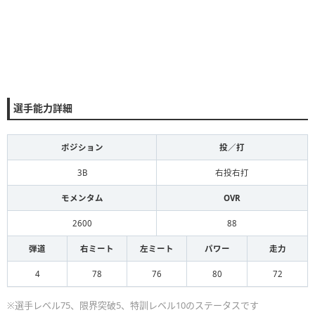
選手能力詳細
ポジション
投／打
3B
右投右打
モメンタム
OVR
2600
88
弾道
右ミート
左ミート
パワー
走力
4
78
76
80
72
※選手レベル75、限界突破5、特訓レベル10のステータスです