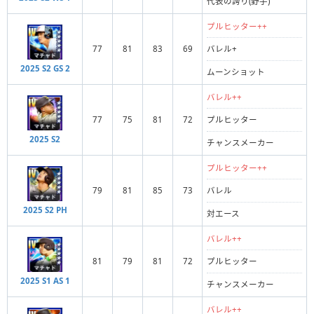
代表の誇り(野手)
プルヒッター++
77
81
83
69
バレル+
2025 S2 GS 2
ムーンショット
バレル++
77
75
81
72
プルヒッター
2025 S2
チャンスメーカー
プルヒッター++
79
81
85
73
バレル
2025 S2 PH
対エース
バレル++
81
79
81
72
プルヒッター
2025 S1 AS 1
チャンスメーカー
バレル++