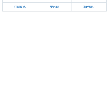
打球反応
荒れ球
逃げ切り