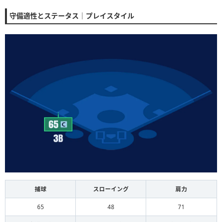
守備適性とステータス｜プレイスタイル
捕球
スローイング
肩力
65
48
71