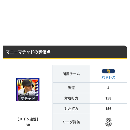
マニーマチャドの評価点
所属チーム
パドレス
弾道
4
対右打力
158
対左打力
156
【メイン適性】
リーグ評価
3B