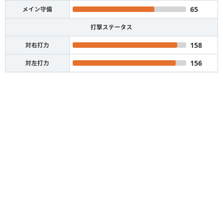
65
メイン守備
打撃ステータス
158
対右打力
156
対左打力