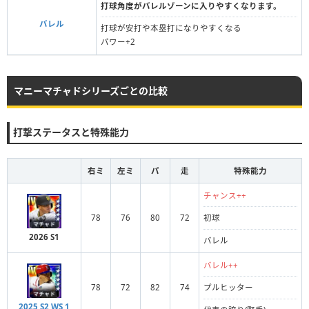
打球角度がバレルゾーンに入りやすくなります。
バレル
打球が安打や本塁打になりやすくなる
パワー+2
マニーマチャドシリーズごとの比較
打撃ステータスと特殊能力
右ミ
左ミ
パ
走
特殊能力
チャンス++
78
76
80
72
初球
2026 S1
バレル
バレル++
78
72
82
74
プルヒッター
2025 S2 WS 1