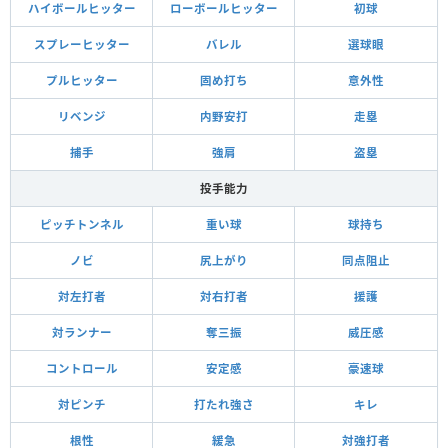
ハイボールヒッター
ローボールヒッター
初球
スプレーヒッター
バレル
選球眼
プルヒッター
固め打ち
意外性
リベンジ
内野安打
走塁
捕手
強肩
盗塁
投手能力
ピッチトンネル
重い球
球持ち
ノビ
尻上がり
同点阻止
対左打者
対右打者
援護
対ランナー
奪三振
威圧感
コントロール
安定感
豪速球
対ピンチ
打たれ強さ
キレ
根性
緩急
対強打者