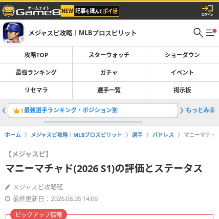
メジャスピ攻略｜MLBプロスピリット
攻略TOP
スターウォッチ
ショーダウン
最強ランキング
ガチャ
イベント
リセマラ
選手一覧
掲示板
最強選手ランキング・ポジション別
もっとみる
先発最強
1
2
ホーム
メジャスピ攻略｜MLBプロスピリット
選手
パドレス
マニーマチャド(
【メジャスピ】
マニーマチャド(2026 S1)の評価とステータス
メジャスピ攻略班
最終更新日：2026.08.05 14:06
ピックアップ情報