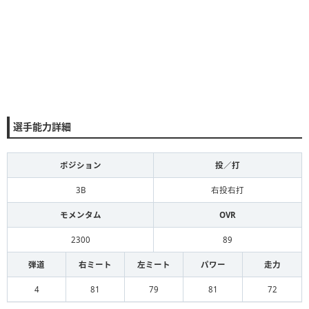
選手能力詳細
ポジション
投／打
3B
右投右打
モメンタム
OVR
2300
89
弾道
右ミート
左ミート
パワー
走力
4
81
79
81
72