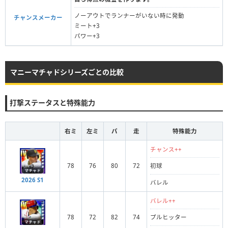
ノーアウトでランナーがいない時に発動
チャンスメーカー
ミート+3
パワー+3
マニーマチャドシリーズごとの比較
打撃ステータスと特殊能力
右ミ
左ミ
パ
走
特殊能力
チャンス++
78
76
80
72
初球
2026 S1
バレル
バレル++
78
72
82
74
プルヒッター