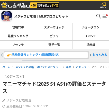
メジャスピ攻略｜MLBプロスピリット
攻略TOP
スターウォッチ
ショーダウン
最強ランキング
ガチャ
イベント
リセマラ
選手一覧
掲示板
先発最強ランキング・最新環境対応
もっとみる
OTWお
1
2
ホーム
メジャスピ攻略｜MLBプロスピリット
選手
パドレス
マニーマチャド(
【メジャスピ】
マニーマチャド(2025 S1 AS1)の評価とステータ
ス
メジャスピ攻略班
最終更新日：2026.08.05 13:31