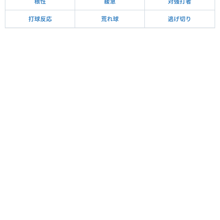
根性
緩急
対強打者
打球反応
荒れ球
逃げ切り