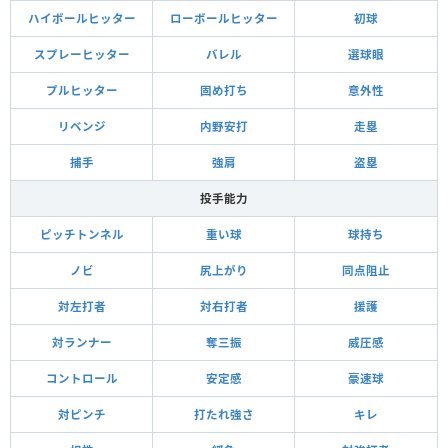
ハイボールヒッター
ローボールヒッター
初球
スプレーヒッター
バレル
選球眼
プルヒッター
固め打ち
意外性
リベンジ
内野安打
走塁
捕手
強肩
盗塁
投手能力
ピッチトンネル
重い球
球持ち
ノビ
尻上がり
同点阻止
対左打者
対右打者
援護
対ランナー
奪三振
威圧感
コントロール
安定感
豪速球
対ピンチ
打たれ強さ
キレ