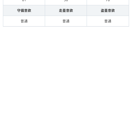
守備意欲
走塁意欲
盗塁意欲
普通
普通
普通