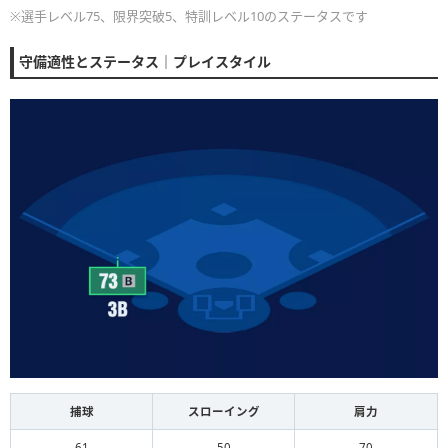
※選手レベル75、限界突破5、特訓レベル10のステータスです
守備適性とステータス｜プレイスタイル
捕球
スローイング
肩力
61
50
70