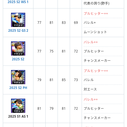
2025 S2 WS 1
代表の誇り(野手)
プルヒッター++
77
81
83
69
バレル+
2025 S2 GS 2
ムーンショット
バレル++
77
75
81
72
プルヒッター
2025 S2
チャンスメーカー
プルヒッター++
79
81
85
73
バレル
2025 S2 PH
対エース
バレル++
81
79
81
72
プルヒッター
2025 S1 AS 1
チャンスメーカー