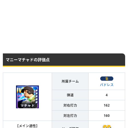
マニーマチャドの評価点
所属チーム
パドレス
弾道
4
対右打力
162
対左打力
160
【メイン適性】