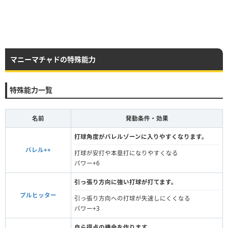
マニーマチャドの特殊能力
特殊能力一覧
名前
発動条件・効果
打球角度がバレルゾーンに入りやすくなります。
バレル++
打球が安打や本塁打になりやすくなる
パワー+6
引っ張り方向に強い打球が打てます。
プルヒッター
引っ張り方向への打球が失速しにくくなる
パワー+3
自ら得点の機会を作ります。