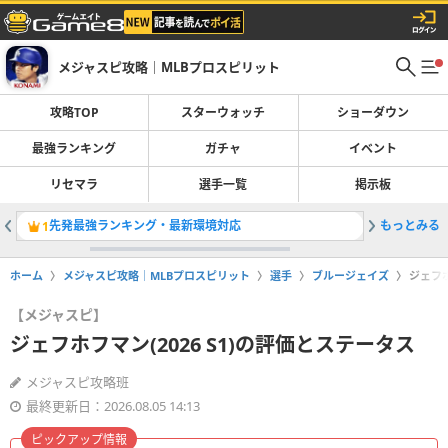
メジャスピ攻略｜MLBプロスピリット
攻略TOP
スターウォッチ
ショーダウン
最強ランキング
ガチャ
イベント
リセマラ
選手一覧
掲示板
先発最強ランキング・最新環境対応
もっとみる
OTWお
1
2
ホーム
メジャスピ攻略｜MLBプロスピリット
選手
ブルージェイズ
ジェフホ
【メジャスピ】
ジェフホフマン(2026 S1)の評価とステータス
メジャスピ攻略班
最終更新日：2026.08.05 14:13
ピックアップ情報