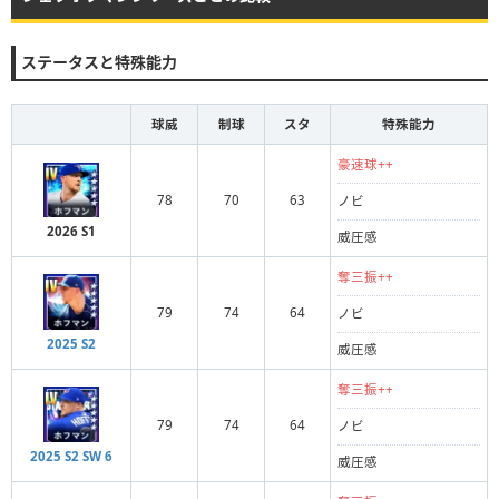
ステータスと特殊能力
球威
制球
スタ
特殊能力
豪速球++
78
70
63
ノビ
2026 S1
威圧感
奪三振++
79
74
64
ノビ
2025 S2
威圧感
奪三振++
79
74
64
ノビ
2025 S2 SW 6
威圧感