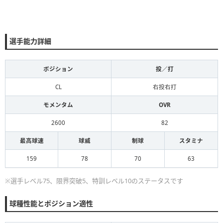
選手能力詳細
ポジション
投／打
CL
右投右打
モメンタム
OVR
2600
82
最高球速
球威
制球
スタミナ
159
78
70
63
※選手レベル75、限界突破5、特訓レベル10のステータスです
球種性能とポジション適性