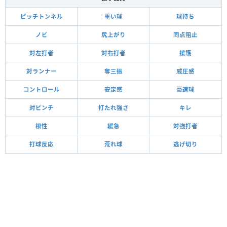
ピッチトンネル
重い球
球持ち
ノビ
尻上がり
同点阻止
対左打者
対右打者
援護
対ランナー
奪三振
威圧感
コントロール
安定感
豪速球
対ピンチ
打たれ強さ
キレ
根性
緩急
対強打者
打球反応
荒れ球
逃げ切り