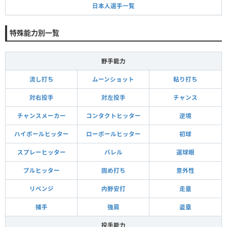
日本人選手一覧
特殊能力別一覧
野手能力
流し打ち
ムーンショット
粘り打ち
対右投手
対左投手
チャンス
チャンスメーカー
コンタクトヒッター
逆境
ハイボールヒッター
ローボールヒッター
初球
スプレーヒッター
バレル
選球眼
プルヒッター
固め打ち
意外性
リベンジ
内野安打
走塁
捕手
強肩
盗塁
投手能力