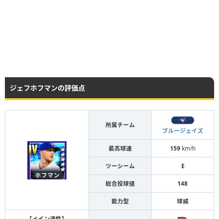
ジェフホフマンの評価点
所属チーム
ブルージェイズ
最高球速
159
km/h
ツーシーム
E
総合投球値
148
能力型
球威
【メイン適性】