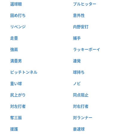
選球眼
プルヒッター
固め打ち
意外性
リベンジ
内野安打
走塁
捕手
強肩
ラッキーボーイ
満塁男
連発
ピッチトンネル
球持ち
重い球
ノビ
尻上がり
同点阻止
対左打者
対右打者
奪三振
対ランナー
援護
豪速球