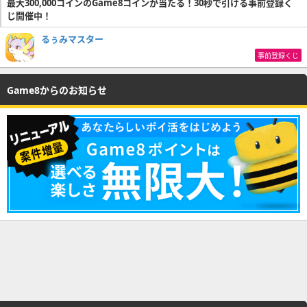
最大300,000コインのGame8コインが当たる！30秒で引ける事前登録く
じ開催中！
るぅみマスター
事前登録くじ
Game8からのお知らせ