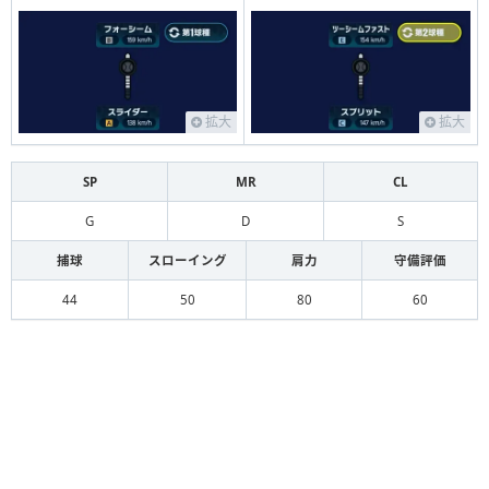
拡大
拡大
SP
MR
CL
G
D
S
捕球
スローイング
肩力
守備評価
44
50
80
60