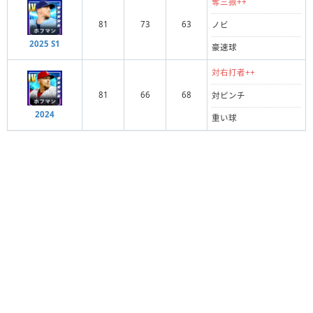
奪三振++
81
73
63
ノビ
2025 S1
豪速球
対右打者++
81
66
68
対ピンチ
2024
重い球