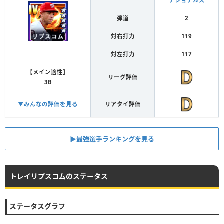
ナショナルズ
弾道
2
対右打力
119
対左打力
117
【メイン適性】
リーグ評価
3B
▼みんなの評価を見る
リアタイ評価
▶︎最強選手ランキングを見る
トレイリプスコムのステータス
ステータスグラフ