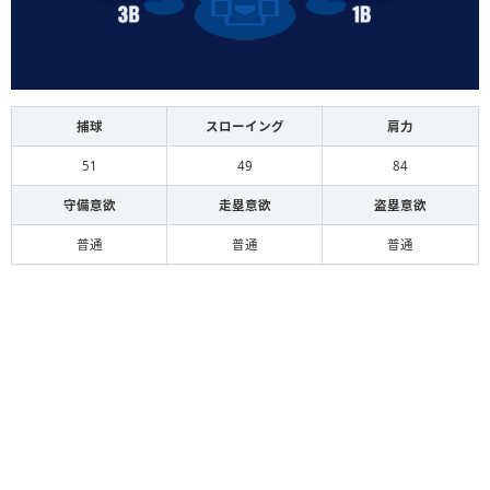
捕球
スローイング
肩力
51
49
84
守備意欲
走塁意欲
盗塁意欲
普通
普通
普通