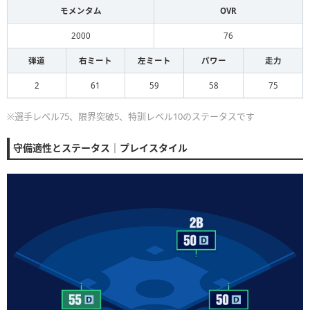
モメンタム
OVR
2000
76
弾道
右ミート
左ミート
パワー
走力
2
61
59
58
75
※選手レベル75、限界突破5、特訓レベル10のステータスです
守備適性とステータス｜プレイスタイル