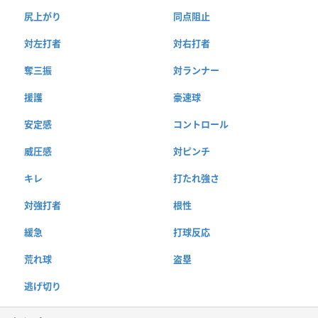
尻上がり
同点阻止
対左打者
対右打者
奪三振
対ランナー
援護
豪速球
安定感
コントロール
威圧感
対ピンチ
キレ
打たれ強さ
対強打者
根性
緩急
打球反応
荒れ球
盗塁
逃げ切り