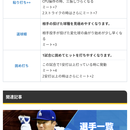
CPU操作の時、三振しづらくなる
粘り打ち++
ミート+7
2ストライクの時はさらにミート+7
相手の投げた球種を見極めやすくなります。
相手投手が投げた変化球の曲がり始めが少し早くな
選球眼
る
ミート+3
1試合に固めてヒットを打ちやすくなります。
この試合で1安打以上打っている時に発動
固め打ち
ミート+4
2安打以上の時はさらにミート+2
関連記事