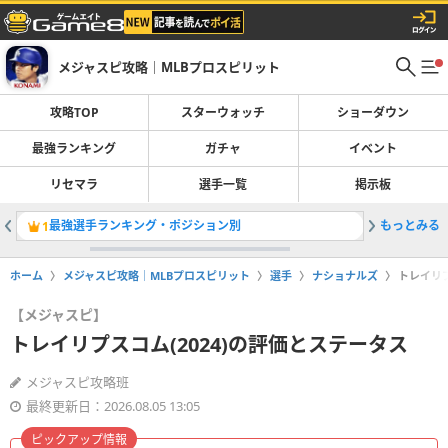
メジャスピ攻略｜MLBプロスピリット
攻略TOP
スターウォッチ
ショーダウン
最強ランキング
ガチャ
イベント
リセマラ
選手一覧
掲示板
最強選手ランキング・ポジション別
もっとみる
OTWお
1
2
ホーム
メジャスピ攻略｜MLBプロスピリット
選手
ナショナルズ
トレイリプ
【メジャスピ】
トレイリプスコム(2024)の評価とステータス
メジャスピ攻略班
最終更新日：2026.08.05 13:05
ピックアップ情報