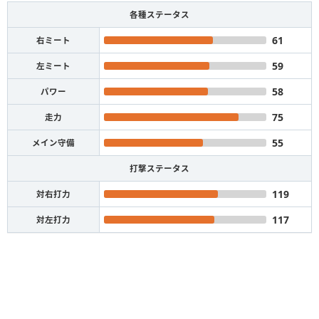
各種ステータス
61
右ミート
59
左ミート
58
パワー
75
走力
55
メイン守備
打撃ステータス
119
対右打力
117
対左打力