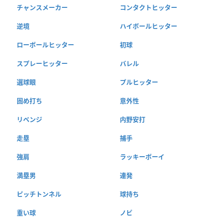
チャンスメーカー
コンタクトヒッター
逆境
ハイボールヒッター
ローボールヒッター
初球
スプレーヒッター
バレル
選球眼
プルヒッター
固め打ち
意外性
リベンジ
内野安打
走塁
捕手
強肩
ラッキーボーイ
満塁男
連発
ピッチトンネル
球持ち
重い球
ノビ