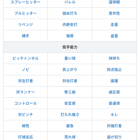
スプレーヒッター
バレル
選球眼
プルヒッター
固め打ち
意外性
リベンジ
内野安打
走塁
捕手
強肩
盗塁
投手能力
ピッチトンネル
重い球
球持ち
ノビ
尻上がり
同点阻止
対左打者
対右打者
援護
対ランナー
奪三振
威圧感
コントロール
安定感
豪速球
対ピンチ
打たれ強さ
キレ
根性
緩急
対強打者
打球反応
荒れ球
逃げ切り