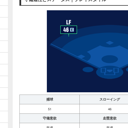
捕球
スローイング
51
46
守備意欲
走塁意欲
普通
普通