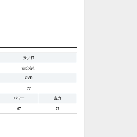
投／打
右投右打
OVR
77
パワー
走力
67
73