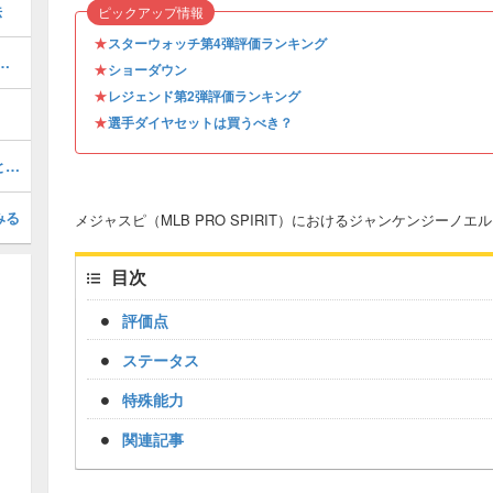
法
ピックアップ情報
★
スターウォッチ第4弾評価ランキング
6 S1 SW 4)の評価とステータス
★
ショーダウン
★
レジェンド第2弾評価ランキング
★
選手ダイヤセットは買うべき？
ミゲルカブレラ(2026 S1 LE 2)の評価とステータス
みる
メジャスピ（MLB PRO SPIRIT）におけるジャンケンジーノエル(2
目次
評価点
ステータス
特殊能力
関連記事