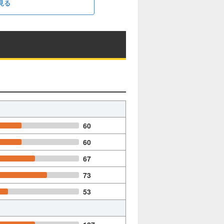
見る
60
60
67
73
53