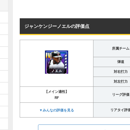
ジャンケンジーノエルの評価点
所属チーム
弾道
対右打力
対左打力
【メイン適性】
リーグ評価
RF
▼みんなの評価を見る
リアタイ評