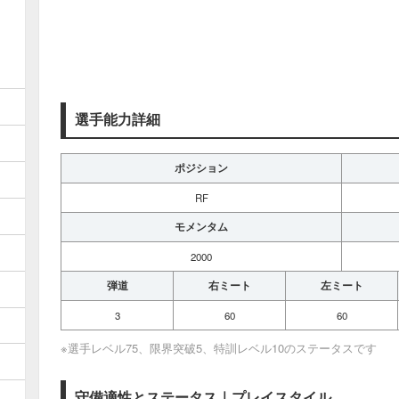
選手能力詳細
ポジション
RF
モメンタム
2000
弾道
右ミート
左ミート
3
60
60
※選手レベル75、限界突破5、特訓レベル10のステータスです
守備適性とステータス｜プレイスタイル