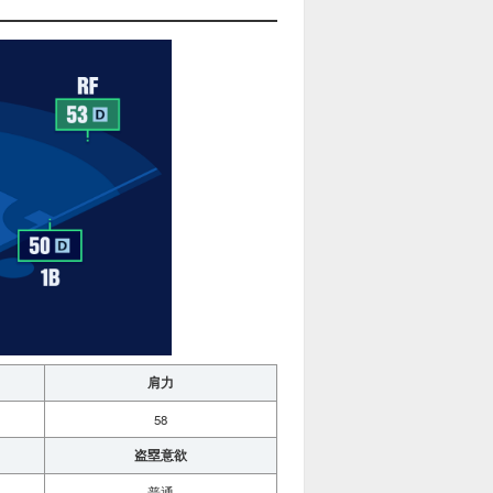
肩力
58
盗塁意欲
普通