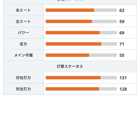
62
右ミート
59
左ミート
69
パワー
71
走力
55
メイン守備
打撃ステータス
131
対右打力
128
対左打力