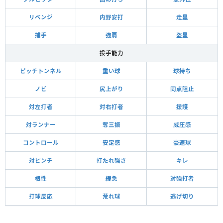
リベンジ
内野安打
走塁
捕手
強肩
盗塁
投手能力
ピッチトンネル
重い球
球持ち
ノビ
尻上がり
同点阻止
対左打者
対右打者
援護
対ランナー
奪三振
威圧感
コントロール
安定感
豪速球
対ピンチ
打たれ強さ
キレ
根性
緩急
対強打者
打球反応
荒れ球
逃げ切り