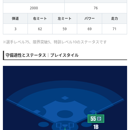
2000
76
弾道
右ミート
左ミート
パワー
走力
3
62
59
69
71
※選手レベル75、限界突破5、特訓レベル10のステータスです
守備適性とステータス｜プレイスタイル