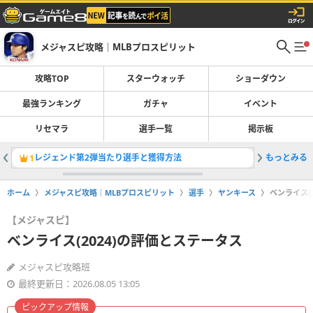
メジャスピ攻略｜MLBプロスピリット
攻略TOP
スターウォッチ
ショーダウン
最強ランキング
ガチャ
イベント
リセマラ
選手一覧
掲示板
レジェンド第2弾当たり選手と獲得方法
もっとみる
最強選手
1
2
ホーム
メジャスピ攻略｜MLBプロスピリット
選手
ヤンキース
ベンライス(
【メジャスピ】
ベンライス(2024)の評価とステータス
メジャスピ攻略班
最終更新日：2026.08.05 13:05
ピックアップ情報