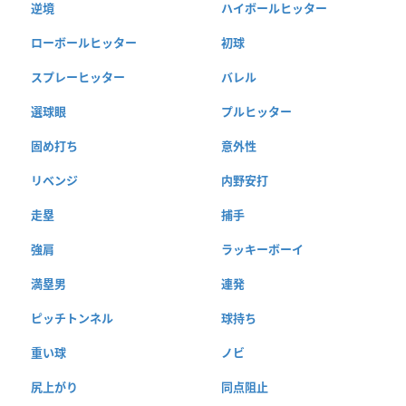
逆境
ハイボールヒッター
ローボールヒッター
初球
スプレーヒッター
バレル
選球眼
プルヒッター
固め打ち
意外性
リベンジ
内野安打
走塁
捕手
強肩
ラッキーボーイ
満塁男
連発
ピッチトンネル
球持ち
重い球
ノビ
尻上がり
同点阻止