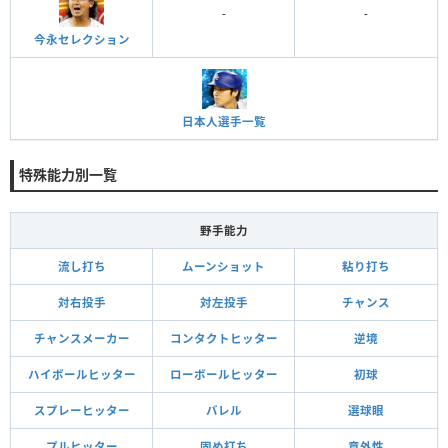
-
-
今永セレクション
日本人選手一覧
特殊能力別一覧
野手能力
流し打ち
ムーンショット
粘り打ち
対右投手
対左投手
チャンス
チャンスメーカー
コンタクトヒッター
逆境
ハイボールヒッター
ローボールヒッター
初球
スプレーヒッター
バレル
選球眼
プルヒッター
固め打ち
意外性