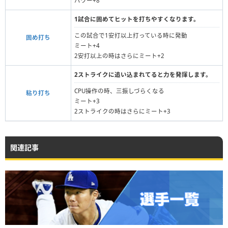
パワー+8
1試合に固めてヒットを打ちやすくなります。
この試合で1安打以上打っている時に発動
固め打ち
ミート+4
2安打以上の時はさらにミート+2
2ストライクに追い込まれてると力を発揮します。
CPU操作の時、三振しづらくなる
粘り打ち
ミート+3
2ストライクの時はさらにミート+3
関連記事