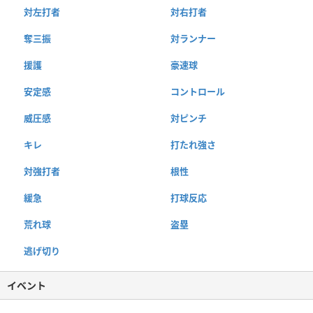
対左打者
対右打者
奪三振
対ランナー
援護
豪速球
安定感
コントロール
威圧感
対ピンチ
キレ
打たれ強さ
対強打者
根性
緩急
打球反応
荒れ球
盗塁
逃げ切り
イベント