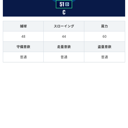
捕球
スローイング
肩力
48
44
60
守備意欲
走塁意欲
盗塁意欲
普通
普通
普通