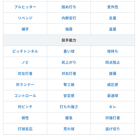
プルヒッター
固め打ち
意外性
リベンジ
内野安打
走塁
捕手
強肩
盗塁
投手能力
ピッチトンネル
重い球
球持ち
ノビ
尻上がり
同点阻止
対左打者
対右打者
援護
対ランナー
奪三振
威圧感
コントロール
安定感
豪速球
対ピンチ
打たれ強さ
キレ
根性
緩急
対強打者
打球反応
荒れ球
逃げ切り