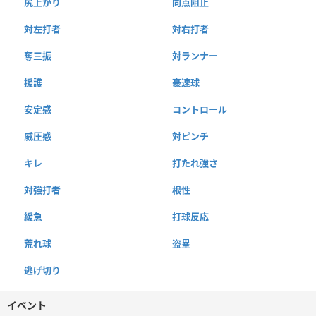
尻上がり
同点阻止
対左打者
対右打者
奪三振
対ランナー
援護
豪速球
安定感
コントロール
威圧感
対ピンチ
キレ
打たれ強さ
対強打者
根性
緩急
打球反応
荒れ球
盗塁
逃げ切り
イベント