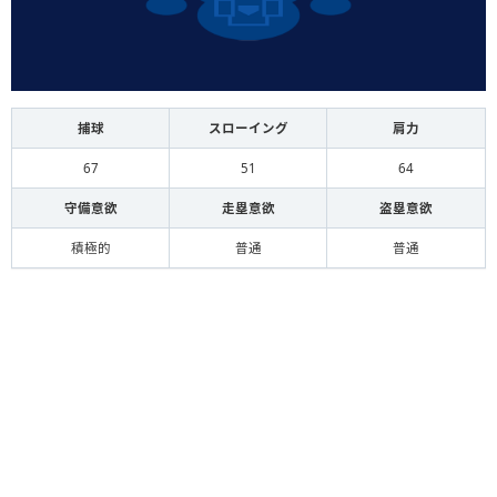
捕球
スローイング
肩力
67
51
64
守備意欲
走塁意欲
盗塁意欲
積極的
普通
普通