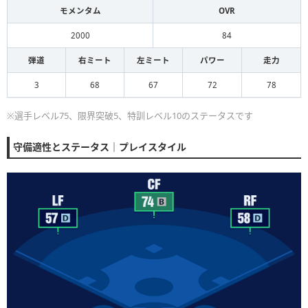
モメンタム
OVR
2000
84
弾道
右ミート
左ミート
パワー
走力
3
68
67
72
78
※選手レベル75、限界突破5、特訓レベル10のステータスです
守備適性とステータス｜プレイスタイル