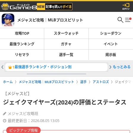
メジャスピ攻略｜MLBプロスピリット
攻略TOP
スターウォッチ
ショーダウン
最強ランキング
ガチャ
イベント
リセマラ
選手一覧
掲示板
最強選手ランキング・ポジション別
もっとみる
レジェン
1
2
ホーム
メジャスピ攻略｜MLBプロスピリット
選手
アストロズ
ジェイクマイ
【メジャスピ】
ジェイクマイヤーズ(2024)の評価とステータス
メジャスピ攻略班
最終更新日：2026.08.05 13:05
ピックアップ情報