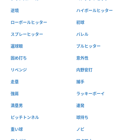
逆境
ハイボールヒッター
ローボールヒッター
初球
スプレーヒッター
バレル
選球眼
プルヒッター
固め打ち
意外性
リベンジ
内野安打
走塁
捕手
強肩
ラッキーボーイ
満塁男
連発
ピッチトンネル
球持ち
重い球
ノビ