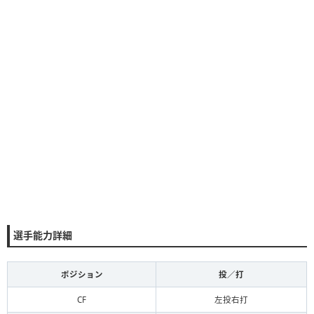
選手能力詳細
ポジション
投／打
CF
左投右打