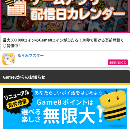
最大300,000コインのGame8コインが当たる！30秒で引ける事前登録く
じ開催中！
るぅみマスター
事前登録くじ
Game8からのお知らせ