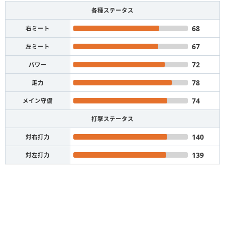
各種ステータス
68
右ミート
67
左ミート
72
パワー
78
走力
74
メイン守備
打撃ステータス
140
対右打力
139
対左打力