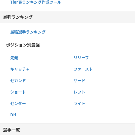
Tier表ランキング作成ツール
最強ランキング
最強選手ランキング
ポジション別最強
先発
リリーフ
キャッチャー
ファースト
セカンド
サード
ショート
レフト
センター
ライト
DH
選手一覧