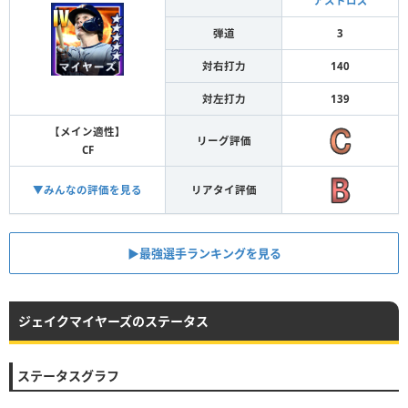
アストロズ
弾道
3
対右打力
140
対左打力
139
【メイン適性】
リーグ評価
CF
▼みんなの評価を見る
リアタイ評価
▶︎最強選手ランキングを見る
ジェイクマイヤーズのステータス
ステータスグラフ