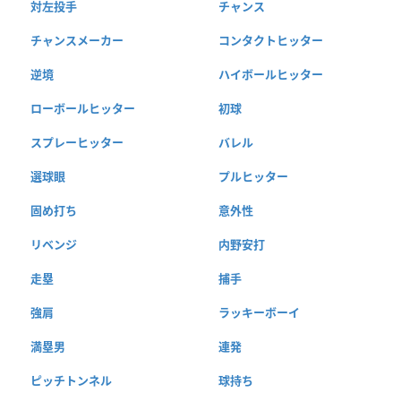
対左投手
チャンス
チャンスメーカー
コンタクトヒッター
逆境
ハイボールヒッター
ローボールヒッター
初球
スプレーヒッター
バレル
選球眼
プルヒッター
固め打ち
意外性
リベンジ
内野安打
走塁
捕手
強肩
ラッキーボーイ
満塁男
連発
ピッチトンネル
球持ち