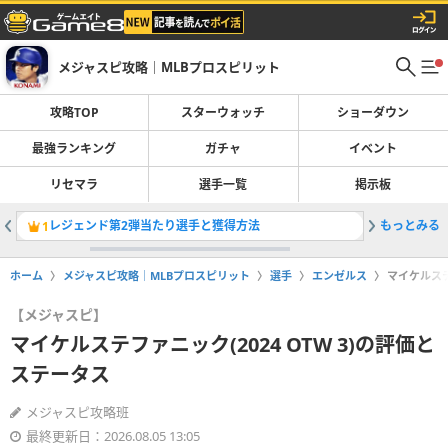
メジャスピ攻略｜MLBプロスピリット
攻略TOP
スターウォッチ
ショーダウン
最強ランキング
ガチャ
イベント
リセマラ
選手一覧
掲示板
レジェンド第2弾当たり選手と獲得方法
もっとみる
最強選手
1
2
ホーム
メジャスピ攻略｜MLBプロスピリット
選手
エンゼルス
マイケルステ
【メジャスピ】
マイケルステファニック(2024 OTW 3)の評価と
ステータス
メジャスピ攻略班
最終更新日：2026.08.05 13:05