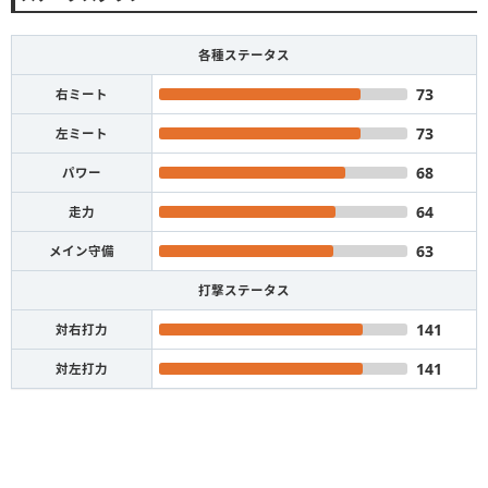
各種ステータス
73
右ミート
73
左ミート
68
パワー
64
走力
63
メイン守備
打撃ステータス
141
対右打力
141
対左打力