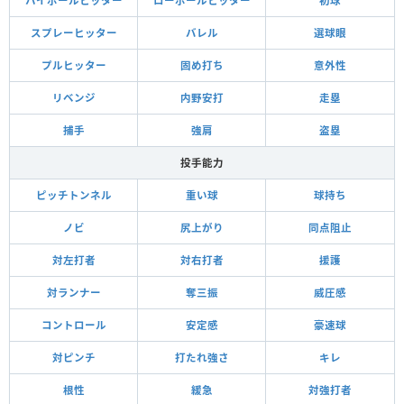
ハイボールヒッター
ローボールヒッター
初球
スプレーヒッター
バレル
選球眼
プルヒッター
固め打ち
意外性
リベンジ
内野安打
走塁
捕手
強肩
盗塁
投手能力
ピッチトンネル
重い球
球持ち
ノビ
尻上がり
同点阻止
対左打者
対右打者
援護
対ランナー
奪三振
威圧感
コントロール
安定感
豪速球
対ピンチ
打たれ強さ
キレ
根性
緩急
対強打者