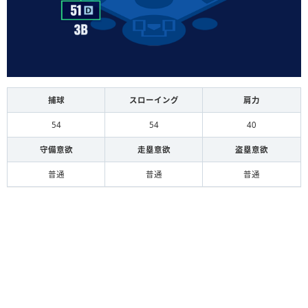
捕球
スローイング
肩力
54
54
40
守備意欲
走塁意欲
盗塁意欲
普通
普通
普通