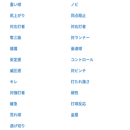
重い球
ノビ
尻上がり
同点阻止
対左打者
対右打者
奪三振
対ランナー
援護
豪速球
安定感
コントロール
威圧感
対ピンチ
キレ
打たれ強さ
対強打者
根性
緩急
打球反応
荒れ球
盗塁
逃げ切り