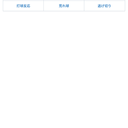
打球反応
荒れ球
逃げ切り