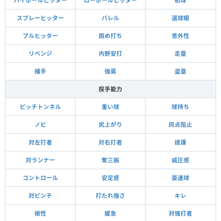
ハイボールヒッター
ローボールヒッター
初球
スプレーヒッター
バレル
選球眼
プルヒッター
固め打ち
意外性
リベンジ
内野安打
走塁
捕手
強肩
盗塁
投手能力
ピッチトンネル
重い球
球持ち
ノビ
尻上がり
同点阻止
対左打者
対右打者
援護
対ランナー
奪三振
威圧感
コントロール
安定感
豪速球
対ピンチ
打たれ強さ
キレ
根性
緩急
対強打者