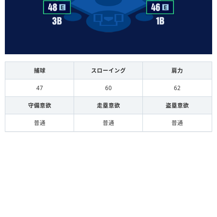
捕球
スローイング
肩力
47
60
62
守備意欲
走塁意欲
盗塁意欲
普通
普通
普通