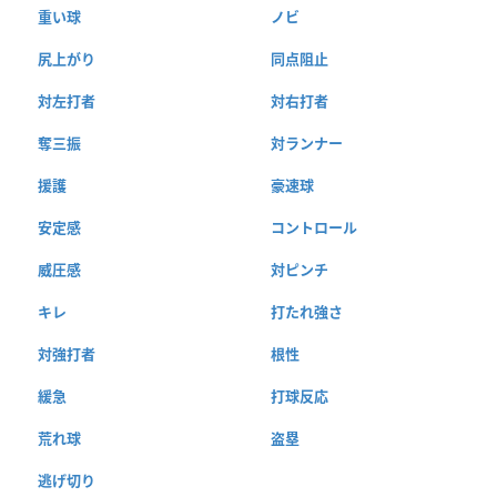
重い球
ノビ
尻上がり
同点阻止
対左打者
対右打者
奪三振
対ランナー
援護
豪速球
安定感
コントロール
威圧感
対ピンチ
キレ
打たれ強さ
対強打者
根性
緩急
打球反応
荒れ球
盗塁
逃げ切り