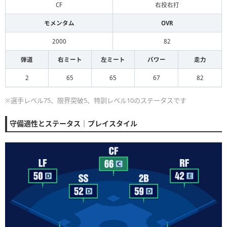
CF
右投右打
モメンタム
OVR
2000
82
弾道
右ミート
左ミート
パワー
走力
2
65
65
67
82
※選手レベル75、限界突破5、特訓レベル10のステータスです
守備適性とステータス｜プレイスタイル