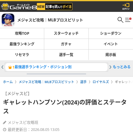
メジャスピ攻略｜MLBプロスピリット
攻略TOP
スターウォッチ
ショーダウン
最強ランキング
ガチャ
イベント
リセマラ
選手一覧
掲示板
最強選手ランキング・ポジション別
もっとみる
レジェン
1
2
ホーム
メジャスピ攻略｜MLBプロスピリット
選手
ロイヤルズ
ギャレットハ
【メジャスピ】
ギャレットハンプソン(2024)の評価とステータ
ス
メジャスピ攻略班
最終更新日：2026.08.05 13:05