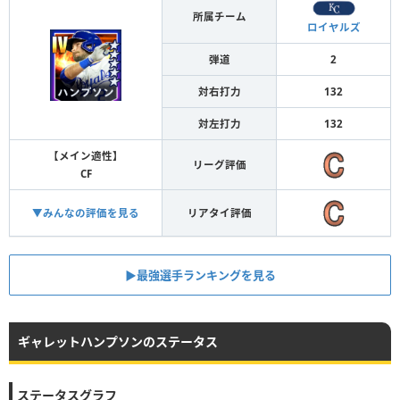
所属チーム
ロイヤルズ
弾道
2
対右打力
132
対左打力
132
【メイン適性】
リーグ評価
CF
▼みんなの評価を見る
リアタイ評価
▶︎最強選手ランキングを見る
ギャレットハンプソンのステータス
ステータスグラフ