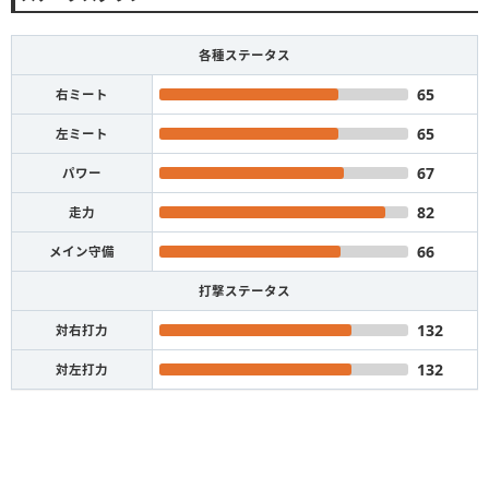
各種ステータス
65
右ミート
65
左ミート
67
パワー
82
走力
66
メイン守備
打撃ステータス
132
対右打力
132
対左打力