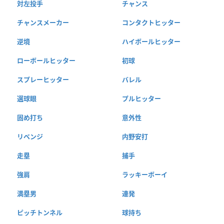
対左投手
チャンス
チャンスメーカー
コンタクトヒッター
逆境
ハイボールヒッター
ローボールヒッター
初球
スプレーヒッター
バレル
選球眼
プルヒッター
固め打ち
意外性
リベンジ
内野安打
走塁
捕手
強肩
ラッキーボーイ
満塁男
連発
ピッチトンネル
球持ち