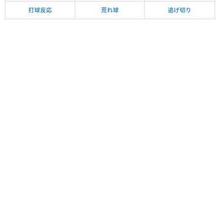
打球反応
荒れ球
逃げ切り