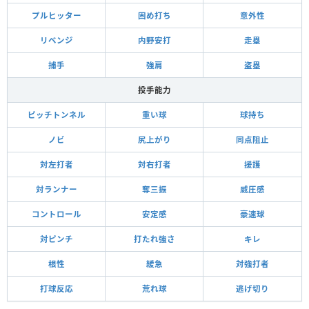
プルヒッター
固め打ち
意外性
リベンジ
内野安打
走塁
捕手
強肩
盗塁
投手能力
ピッチトンネル
重い球
球持ち
ノビ
尻上がり
同点阻止
対左打者
対右打者
援護
対ランナー
奪三振
威圧感
コントロール
安定感
豪速球
対ピンチ
打たれ強さ
キレ
根性
緩急
対強打者
打球反応
荒れ球
逃げ切り