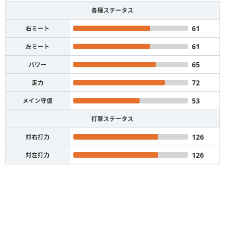
各種ステータス
61
右ミート
61
左ミート
65
パワー
72
走力
53
メイン守備
打撃ステータス
126
対右打力
126
対左打力