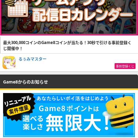
最大300,000コインのGame8コインが当たる！30秒で引ける事前登録く
じ開催中！
るぅみマスター
事前登録くじ
Game8からのお知らせ