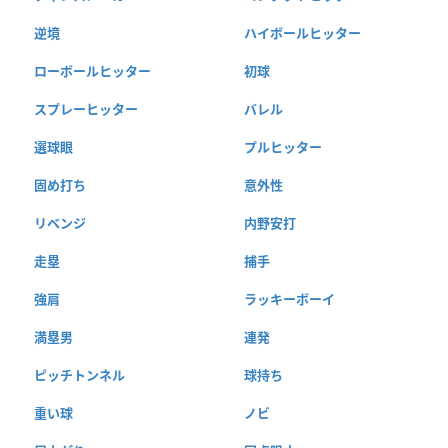
逆境
ハイボールヒッター
ローボールヒッター
初球
スプレーヒッター
バレル
選球眼
プルヒッター
固め打ち
意外性
リベンジ
内野安打
走塁
捕手
強肩
ラッキーボーイ
満塁男
連発
ピッチトンネル
球持ち
重い球
ノビ