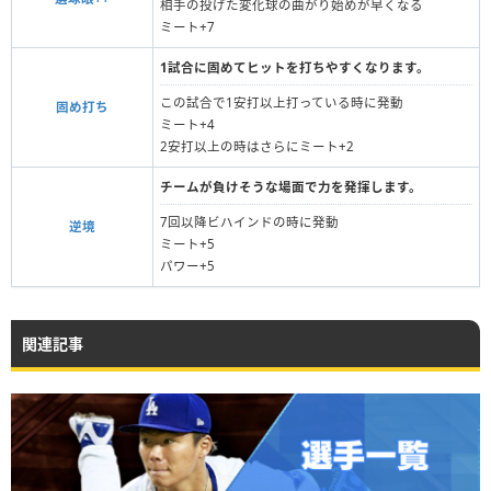
相手の投げた変化球の曲がり始めが早くなる
ミート+7
1試合に固めてヒットを打ちやすくなります。
この試合で1安打以上打っている時に発動
固め打ち
ミート+4
2安打以上の時はさらにミート+2
チームが負けそうな場面で力を発揮します。
7回以降ビハインドの時に発動
逆境
ミート+5
パワー+5
関連記事