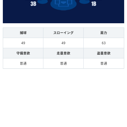
捕球
スローイング
肩力
49
49
63
守備意欲
走塁意欲
盗塁意欲
普通
普通
普通