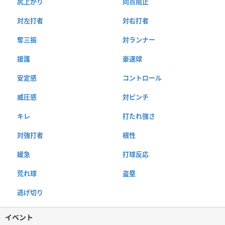
尻上がり
同点阻止
対左打者
対右打者
奪三振
対ランナー
援護
豪速球
安定感
コントロール
威圧感
対ピンチ
キレ
打たれ強さ
対強打者
根性
緩急
打球反応
荒れ球
盗塁
逃げ切り
イベント