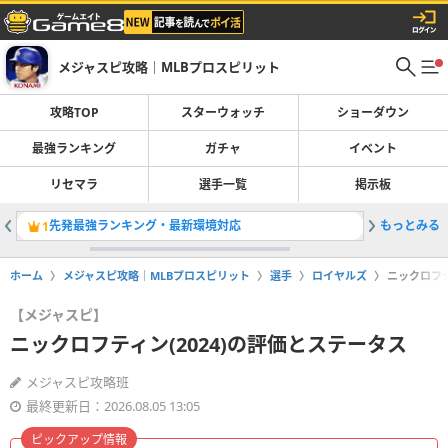
メジャスピ攻略｜MLBプロスピリット
攻略TOP
スターウォッチ
ショーダウン
最強ランキング
ガチャ
イベント
リセマラ
選手一覧
掲示板
先発最強ランキング・最新環境対応
もっとみる
OTWお
1
2
ホーム
メジャスピ攻略｜MLBプロスピリット
選手
ロイヤルズ
ニックロフテ
【メジャスピ】
ニックロフティン(2024)の評価とステータス
メジャスピ攻略班
最終更新日：2026.08.05 13:05
ピックアップ情報