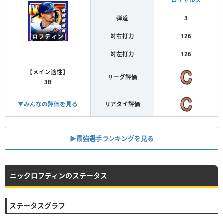
ロイヤルズ
弾道
3
対右打力
126
対左打力
126
【メイン適性】
リーグ評価
3B
▼みんなの評価を見る
リアタイ評価
▶︎最強選手ランキングを見る
ニックロフティンのステータス
ステータスグラフ