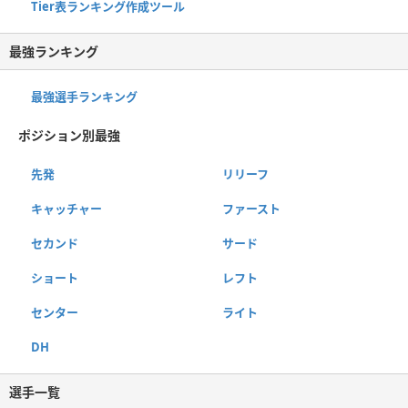
Tier表ランキング作成ツール
最強ランキング
最強選手ランキング
ポジション別最強
先発
リリーフ
キャッチャー
ファースト
セカンド
サード
ショート
レフト
センター
ライト
DH
選手一覧