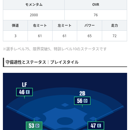
モメンタム
OVR
2000
76
弾道
右ミート
左ミート
パワー
走力
3
61
61
65
72
※選手レベル75、限界突破5、特訓レベル10のステータスです
守備適性とステータス｜プレイスタイル