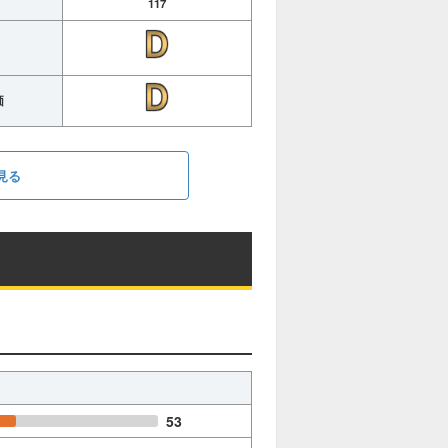
117
価
見る
53