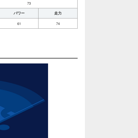
73
パワー
走力
61
74