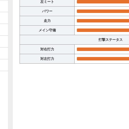
左ミート
パワー
走力
メイン守備
打撃ステータス
対右打力
対左打力