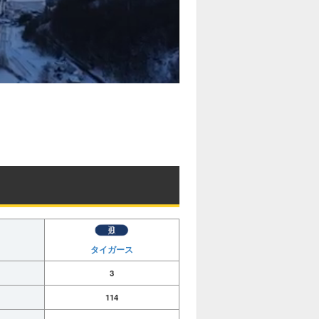
タイガース
3
114