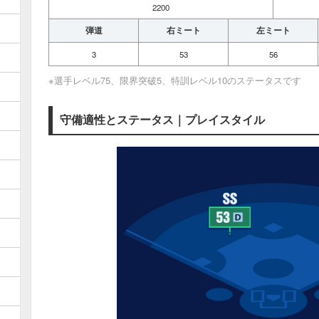
2200
弾道
右ミート
左ミート
3
53
56
※選手レベル75、限界突破5、特訓レベル10のステータスです
守備適性とステータス｜プレイスタイル