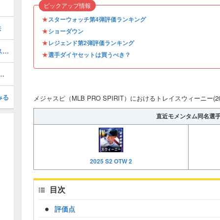
ピックアップ情報
★
スターウォッチ第4弾評価ランキング
法
★
ショーダウン
★
レジェンド第2弾評価ランキング
トニーオリバ(2026 S1 LE 2)の評価とステータス
★
選手ダイヤセットは買うべき？
026 S1 SW 4)の評価とステータス
みる
メジャスピ（MLB PRO SPIRIT）におけるトレイスウィーニー(20
直近モメンタム同名選
2025 S2 OTW 2
目次
評価点