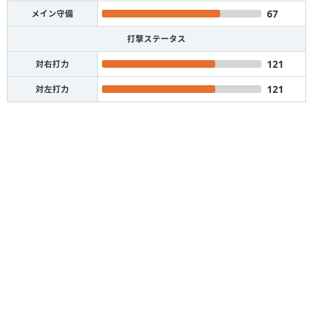
67
メイン守備
打撃ステータス
121
対右打力
121
対左打力