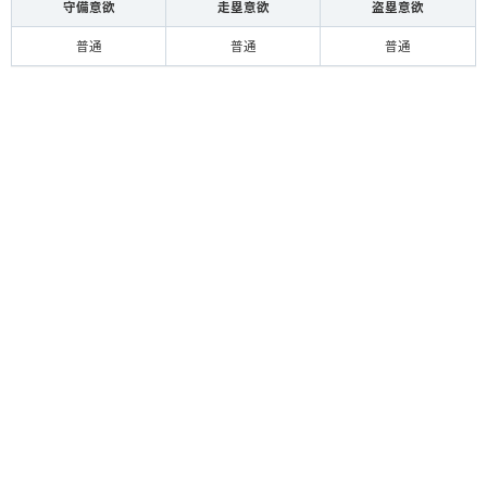
守備意欲
走塁意欲
盗塁意欲
普通
普通
普通