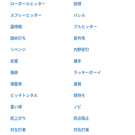
ローボールヒッター
初球
スプレーヒッター
バレル
選球眼
プルヒッター
固め打ち
意外性
リベンジ
内野安打
走塁
捕手
強肩
ラッキーボーイ
満塁男
連発
ピッチトンネル
球持ち
重い球
ノビ
尻上がり
同点阻止
対左打者
対右打者