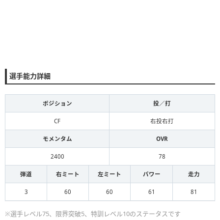
選手能力詳細
ポジション
投／打
CF
右投右打
モメンタム
OVR
2400
78
弾道
右ミート
左ミート
パワー
走力
3
60
60
61
81
※選手レベル75、限界突破5、特訓レベル10のステータスです