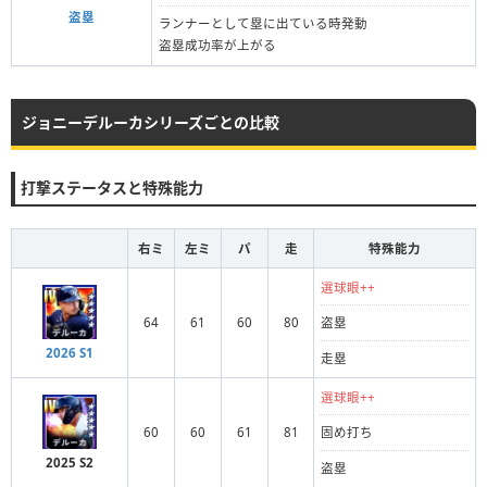
盗塁
ランナーとして塁に出ている時発動
盗塁成功率が上がる
ジョニーデルーカシリーズごとの比較
打撃ステータスと特殊能力
右ミ
左ミ
パ
走
特殊能力
選球眼++
64
61
60
80
盗塁
2026 S1
走塁
選球眼++
60
60
61
81
固め打ち
2025 S2
盗塁