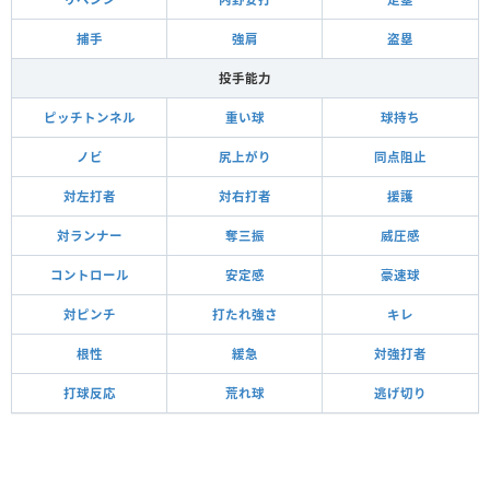
捕手
強肩
盗塁
投手能力
ピッチトンネル
重い球
球持ち
ノビ
尻上がり
同点阻止
対左打者
対右打者
援護
対ランナー
奪三振
威圧感
コントロール
安定感
豪速球
対ピンチ
打たれ強さ
キレ
根性
緩急
対強打者
打球反応
荒れ球
逃げ切り