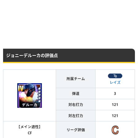
ジョニーデルーカの評価点
所属チーム
レイズ
弾道
3
対右打力
121
対左打力
121
【メイン適性】
リーグ評価
CF