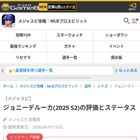
メジャスピ攻略｜MLBプロスピリット
攻略TOP
スターウォッチ
ショーダウン
最強ランキング
ガチャ
イベント
リセマラ
選手一覧
掲示板
豪速球を持つ選手一覧
もっとみる
ベーブルー
1
2
ホーム
メジャスピ攻略｜MLBプロスピリット
選手
レイズ
ジョニーデルーカ(
【メジャスピ】
ジョニーデルーカ(2025 S2)の評価とステータス
メジャスピ攻略班
最終更新日：2026.08.05 13:32
ピックアップ情報