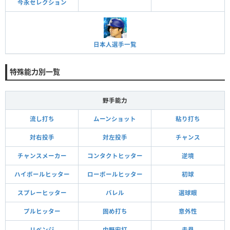
今永セレクション
日本人選手一覧
特殊能力別一覧
野手能力
流し打ち
ムーンショット
粘り打ち
対右投手
対左投手
チャンス
チャンスメーカー
コンタクトヒッター
逆境
ハイボールヒッター
ローボールヒッター
初球
スプレーヒッター
バレル
選球眼
プルヒッター
固め打ち
意外性
リベンジ
内野安打
走塁