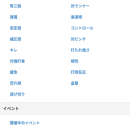
奪三振
対ランナー
援護
豪速球
安定感
コントロール
威圧感
対ピンチ
キレ
打たれ強さ
対強打者
根性
緩急
打球反応
荒れ球
盗塁
逃げ切り
イベント
開催中のイベント