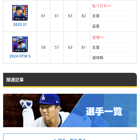
粘り打ち++
61
61
63
82
走塁
2025 S1
盗塁
逆境++
58
57
63
81
走塁
2024 OTW 3
選球眼
関連記事