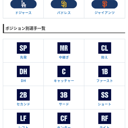
ドジャース
パドレス
ジャイアンツ
ポジション別選手一覧
先発
中継ぎ
抑え
DH
キャッチャー
ファースト
セカンド
サード
ショート
レフト
センター
ライト