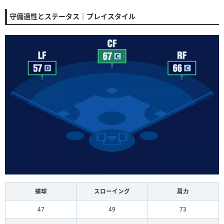
守備適性とステータス｜プレイスタイル
捕球
スローイング
肩力
47
49
73