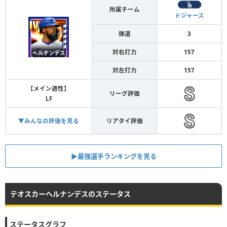
所属チーム
ドジャース
弾道
3
対右打力
157
対左打力
157
【メイン適性】
リーグ評価
LF
▼みんなの評価を見る
リアタイ評価
▶︎最強選手ランキングを見る
テオスカーヘルナンデスのステータス
ステータスグラフ