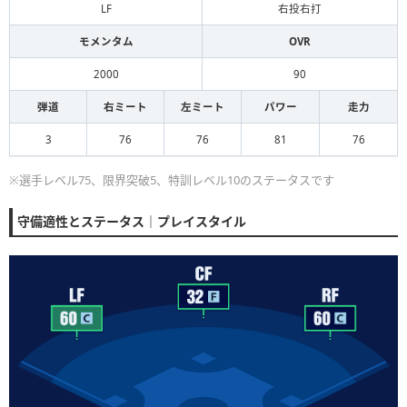
LF
右投右打
モメンタム
OVR
2000
90
弾道
右ミート
左ミート
パワー
走力
3
76
76
81
76
※選手レベル75、限界突破5、特訓レベル10のステータスです
守備適性とステータス｜プレイスタイル