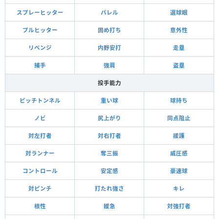
スプレーヒッター
バレル
選球眼
プルヒッター
固め打ち
意外性
リベンジ
内野安打
走塁
捕手
強肩
盗塁
投手能力
ピッチトンネル
重い球
球持ち
ノビ
尻上がり
同点阻止
対左打者
対右打者
援護
対ランナー
奪三振
威圧感
コントロール
安定感
豪速球
対ピンチ
打たれ強さ
キレ
根性
緩急
対強打者