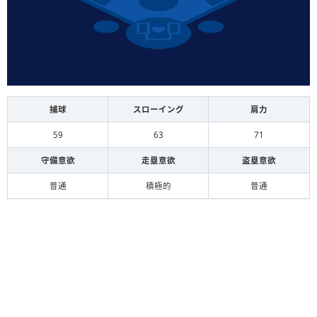
捕球
スローイング
肩力
59
63
71
守備意欲
走塁意欲
盗塁意欲
普通
積極的
普通