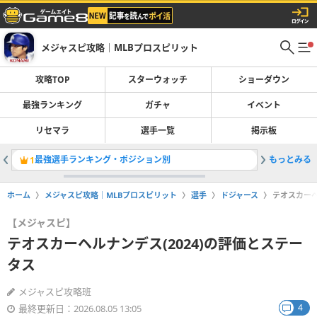
メジャスピ攻略｜MLBプロスピリット
攻略TOP
スターウォッチ
ショーダウン
最強ランキング
ガチャ
イベント
リセマラ
選手一覧
掲示板
最強選手ランキング・ポジション別
もっとみる
レジェン
1
2
ホーム
メジャスピ攻略｜MLBプロスピリット
選手
ドジャース
テオスカーヘ
【メジャスピ】
テオスカーヘルナンデス(2024)の評価とステー
タス
メジャスピ攻略班
4
最終更新日：2026.08.05 13:05