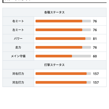
各種ステータス
76
右ミート
76
左ミート
81
パワー
76
走力
60
メイン守備
打撃ステータス
157
対右打力
157
対左打力