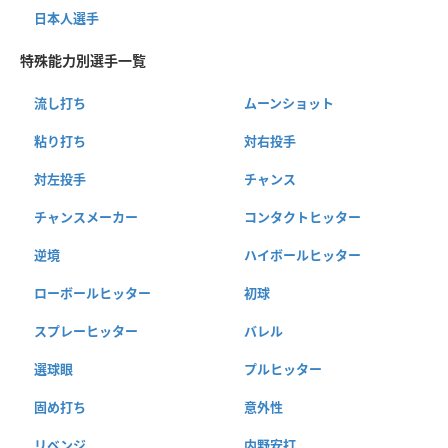
日本人選手
特殊能力別選手一覧
流し打ち
ムーンショット
粘り打ち
対右投手
対左投手
チャンス
チャンスメーカー
コンタクトヒッター
逆境
ハイボールヒッター
ローボールヒッター
初球
スプレーヒッター
バレル
選球眼
プルヒッター
固め打ち
意外性
リベンジ
内野安打