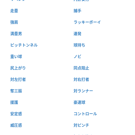
走塁
捕手
強肩
ラッキーボーイ
満塁男
連発
ピッチトンネル
球持ち
重い球
ノビ
尻上がり
同点阻止
対左打者
対右打者
奪三振
対ランナー
援護
豪速球
安定感
コントロール
威圧感
対ピンチ