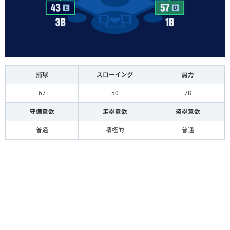
捕球
スローイング
肩力
67
50
78
守備意欲
走塁意欲
盗塁意欲
普通
積極的
普通