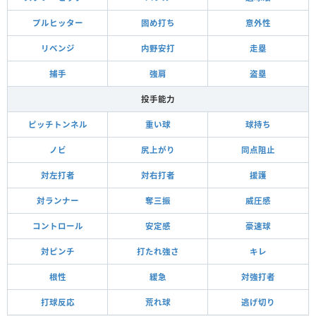
プルヒッター
固め打ち
意外性
リベンジ
内野安打
走塁
捕手
強肩
盗塁
投手能力
ピッチトンネル
重い球
球持ち
ノビ
尻上がり
同点阻止
対左打者
対右打者
援護
対ランナー
奪三振
威圧感
コントロール
安定感
豪速球
対ピンチ
打たれ強さ
キレ
根性
緩急
対強打者
打球反応
荒れ球
逃げ切り