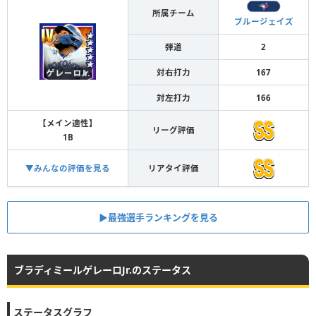
所属チーム
ブルージェイズ
弾道
2
対右打力
167
対左打力
166
【メイン適性】
リーグ評価
1B
▼みんなの評価を見る
リアタイ評価
▶︎最強選手ランキングを見る
ブラディミールゲレーロJr.のステータス
ステータスグラフ