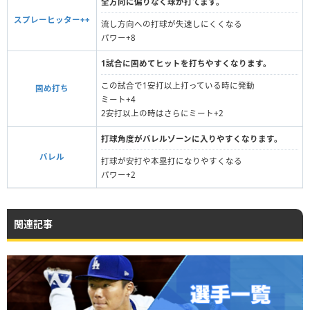
全方向に偏りなく球が打てます。
スプレーヒッター++
流し方向への打球が失速しにくくなる
パワー+8
1試合に固めてヒットを打ちやすくなります。
この試合で1安打以上打っている時に発動
固め打ち
ミート+4
2安打以上の時はさらにミート+2
打球角度がバレルゾーンに入りやすくなります。
バレル
打球が安打や本塁打になりやすくなる
パワー+2
関連記事