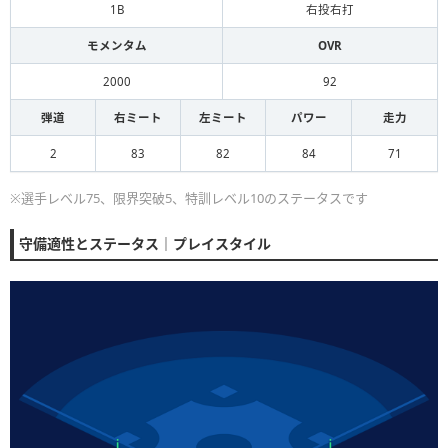
1B
右投右打
モメンタム
OVR
2000
92
弾道
右ミート
左ミート
パワー
走力
2
83
82
84
71
※選手レベル75、限界突破5、特訓レベル10のステータスです
守備適性とステータス｜プレイスタイル