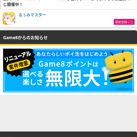
じ開催中！
るぅみマスター
事前登録くじ
Game8からのお知らせ