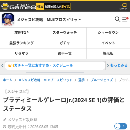
メジャスピ攻略｜MLBプロスピリット
攻略TOP
スターウォッチ
ショーダウン
最強ランキング
ガチャ
イベント
リセマラ
選手一覧
掲示板
ガチャ一覧とおすすめ・スケジュール
もっとみる
最強選手
1
2
ホーム
メジャスピ攻略｜MLBプロスピリット
選手
ブルージェイズ
ブラディ
【メジャスピ】
ブラディミールゲレーロJr.(2024 SE 1)の評価と
ステータス
メジャスピ攻略班
7
最終更新日：2026.08.05 13:05