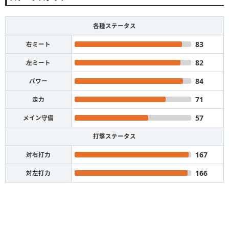
各種ステータス
83
右ミート
82
左ミート
84
パワー
71
走力
57
メイン守備
打撃ステータス
167
対右打力
166
対左打力