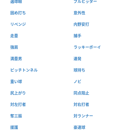
選球眼
プルヒッター
固め打ち
意外性
リベンジ
内野安打
走塁
捕手
強肩
ラッキーボーイ
満塁男
連発
ピッチトンネル
球持ち
重い球
ノビ
尻上がり
同点阻止
対左打者
対右打者
奪三振
対ランナー
援護
豪速球