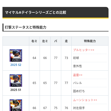
マイケルAテイラーシリーズごとの比較
打撃ステータスと特殊能力
右ミ
左ミ
パ
走
特殊能力
プルヒッター++
64
66
77
73
初球
2025 S2
意外性
盗塁++
65
65
77
77
バレル
2025 S1
固め打ち
ムーンショット++
66
67
75
76
対左投手