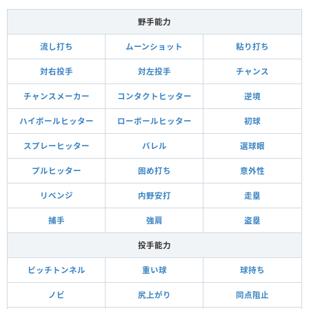
野手能力
流し打ち
ムーンショット
粘り打ち
対右投手
対左投手
チャンス
チャンスメーカー
コンタクトヒッター
逆境
ハイボールヒッター
ローボールヒッター
初球
スプレーヒッター
バレル
選球眼
プルヒッター
固め打ち
意外性
リベンジ
内野安打
走塁
捕手
強肩
盗塁
投手能力
ピッチトンネル
重い球
球持ち
ノビ
尻上がり
同点阻止