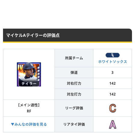
マイケルAテイラーの評価点
所属チーム
ホワイトソックス
弾道
3
対右打力
142
対左打力
142
【メイン適性】
リーグ評価
RF
▼みんなの評価を見る
リアタイ評価