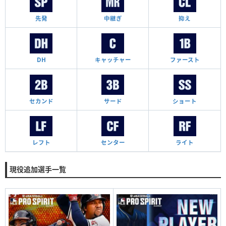
先発
中継ぎ
抑え
DH
キャッチャー
ファースト
セカンド
サード
ショート
レフト
センター
ライト
現役追加選手一覧