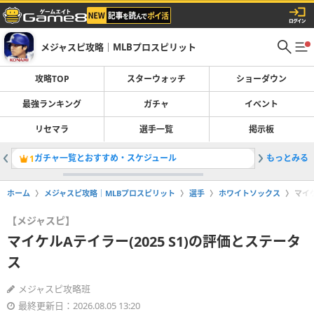
メジャスピ攻略｜MLBプロスピリット
攻略TOP
スターウォッチ
ショーダウン
最強ランキング
ガチャ
イベント
リセマラ
選手一覧
掲示板
ガチャ一覧とおすすめ・スケジュール
もっとみる
最強選手
1
2
ホーム
メジャスピ攻略｜MLBプロスピリット
選手
ホワイトソックス
マイケ
【メジャスピ】
マイケルAテイラー(2025 S1)の評価とステータ
ス
メジャスピ攻略班
最終更新日：2026.08.05 13:20