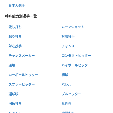
日本人選手
特殊能力別選手一覧
流し打ち
ムーンショット
粘り打ち
対右投手
対左投手
チャンス
チャンスメーカー
コンタクトヒッター
逆境
ハイボールヒッター
ローボールヒッター
初球
スプレーヒッター
バレル
選球眼
プルヒッター
固め打ち
意外性
リベンジ
内野安打