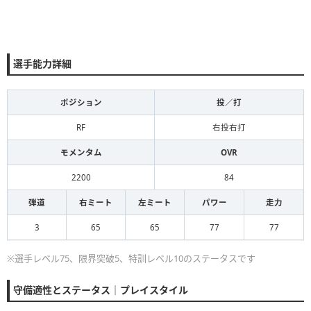
選手能力詳細
ポジション
投／打
RF
右投右打
モメンタム
OVR
2200
84
弾道
右ミート
左ミート
パワー
走力
3
65
65
77
77
※選手レベル75、限界突破5、特訓レベル10のステータスです
守備適性とステータス｜プレイスタイル