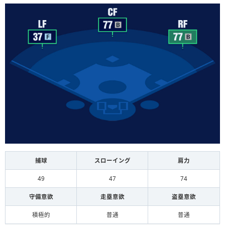
捕球
スローイング
肩力
49
47
74
守備意欲
走塁意欲
盗塁意欲
積極的
普通
普通