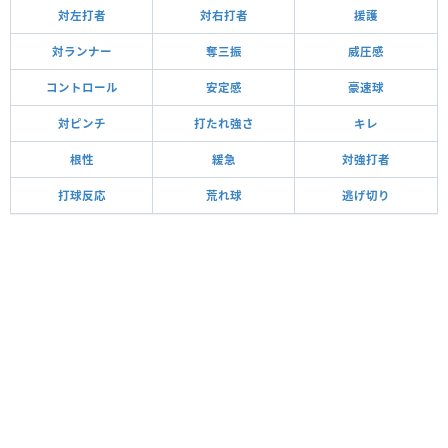
対左打者
対右打者
援護
対ランナー
奪三振
威圧感
コントロール
安定感
豪速球
対ピンチ
打たれ強さ
キレ
根性
緩急
対強打者
打球反応
荒れ球
逃げ切り