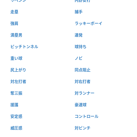
走塁
捕手
強肩
ラッキーボーイ
満塁男
連発
ピッチトンネル
球持ち
重い球
ノビ
尻上がり
同点阻止
対左打者
対右打者
奪三振
対ランナー
援護
豪速球
安定感
コントロール
威圧感
対ピンチ