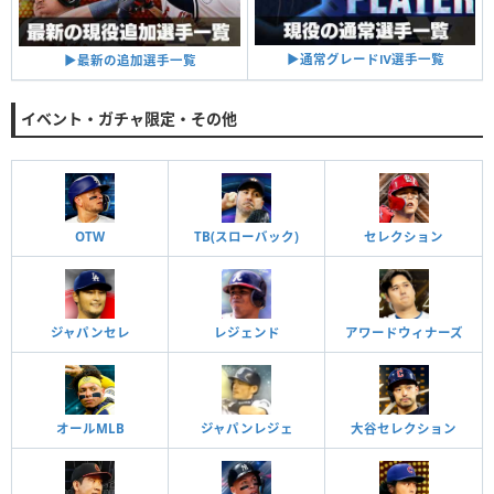
▶︎通常グレードⅣ選手一覧
▶︎最新の追加選手一覧
イベント・ガチャ限定・その他
OTW
TB(スローバック)
セレクション
ジャパンセレ
レジェンド
アワードウィナーズ
オールMLB
ジャパンレジェ
大谷セレクション