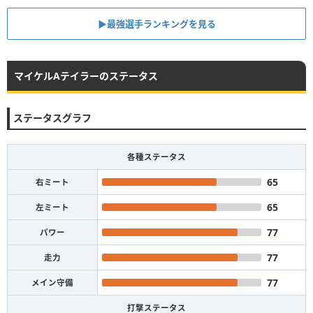
▶︎最強選手ランキングを見る
マイケルAテイラーのステータス
ステータスグラフ
各種ステータス
65
右ミート
65
左ミート
77
パワー
77
走力
77
メイン守備
打撃ステータス