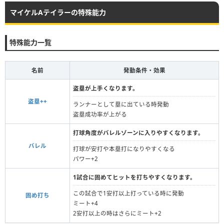
マイケルAテイラーの特殊能力
特殊能力一覧
名前
発動条件・効果
盗塁が上手くなります。
盗塁++
ランナーとして塁に出ている時発動
盗塁成功率が上がる
打球角度がバレルゾーンに入りやすくなります。
バレル
打球が安打や本塁打になりやすくなる
パワー+2
1試合に固めてヒットを打ちやすくなります。
この試合で1安打以上打っている時に発動
固め打ち
ミート+4
2安打以上の時はさらにミート+2