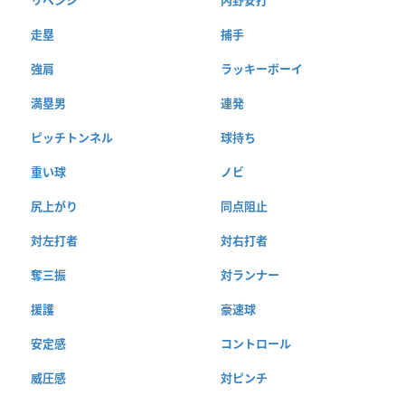
リベンジ
内野安打
走塁
捕手
強肩
ラッキーボーイ
満塁男
連発
ピッチトンネル
球持ち
重い球
ノビ
尻上がり
同点阻止
対左打者
対右打者
奪三振
対ランナー
援護
豪速球
安定感
コントロール
威圧感
対ピンチ