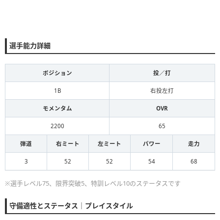
選手能力詳細
ポジション
投／打
1B
右投左打
モメンタム
OVR
2200
65
弾道
右ミート
左ミート
パワー
走力
3
52
52
54
68
※選手レベル75、限界突破5、特訓レベル10のステータスです
守備適性とステータス｜プレイスタイル