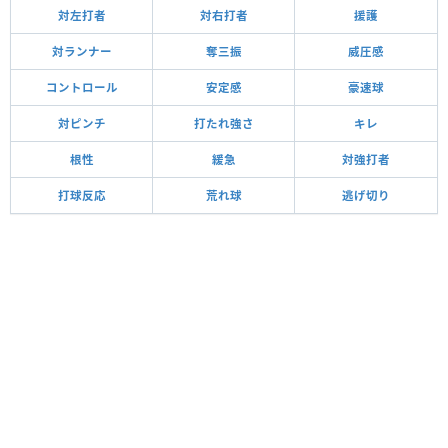
対左打者
対右打者
援護
対ランナー
奪三振
威圧感
コントロール
安定感
豪速球
対ピンチ
打たれ強さ
キレ
根性
緩急
対強打者
打球反応
荒れ球
逃げ切り