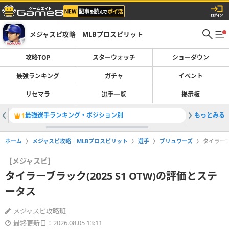
メジャスピ攻略｜MLBプロスピリット
攻略TOP
スターウォッチ
ショーダウン
最強ランキング
ガチャ
イベント
リセマラ
選手一覧
掲示板
最強選手ランキング・ポジション別
もっとみる
マックスシ
1
2
ホーム
メジャスピ攻略｜MLBプロスピリット
選手
ブリュワーズ
タイラーブ
【メジャスピ】
タイラーブラック(2025 S1 OTW)の評価とステ
ータス
メジャスピ攻略班
最終更新日：2026.08.05 13:11