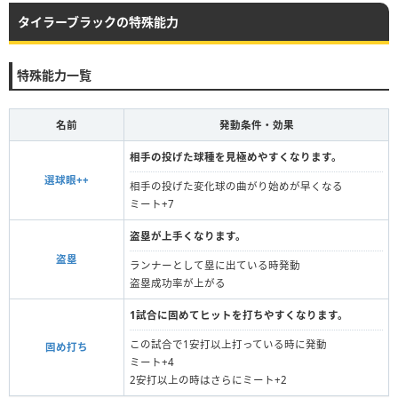
タイラーブラックの特殊能力
特殊能力一覧
名前
発動条件・効果
相手の投げた球種を見極めやすくなります。
選球眼++
相手の投げた変化球の曲がり始めが早くなる
ミート+7
盗塁が上手くなります。
盗塁
ランナーとして塁に出ている時発動
盗塁成功率が上がる
1試合に固めてヒットを打ちやすくなります。
この試合で1安打以上打っている時に発動
固め打ち
ミート+4
2安打以上の時はさらにミート+2