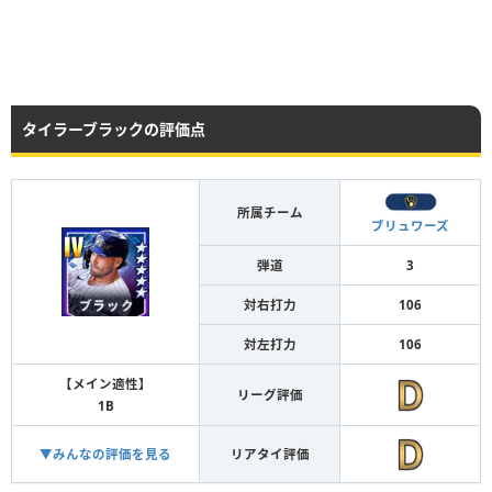
タイラーブラックの評価点
所属チーム
ブリュワーズ
弾道
3
対右打力
106
対左打力
106
【メイン適性】
リーグ評価
1B
▼みんなの評価を見る
リアタイ評価