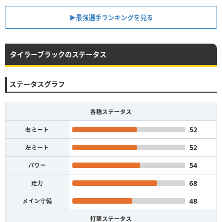
▶︎最強選手ランキングを見る
タイラーブラックのステータス
ステータスグラフ
各種ステータス
52
右ミート
52
左ミート
54
パワー
68
走力
48
メイン守備
打撃ステータス