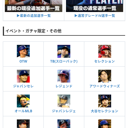
▶︎通常グレードⅣ選手一覧
▶︎最新の追加選手一覧
イベント・ガチャ限定・その他
OTW
TB(スローバック)
セレクション
ジャパンセレ
レジェンド
アワードウィナーズ
オールMLB
ジャパンレジェ
大谷セレクション