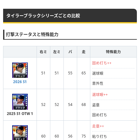
タイラーブラックシリーズごとの比較
打撃ステータスと特殊能力
右ミ
左ミ
パ
走
特殊能力
固め打ち++
51
51
55
65
選球眼
2026 S1
意外性
選球眼++
52
52
54
68
盗塁
2025 S1 OTW 1
固め打ち
走塁++
60
60
56
75
粘り打ち