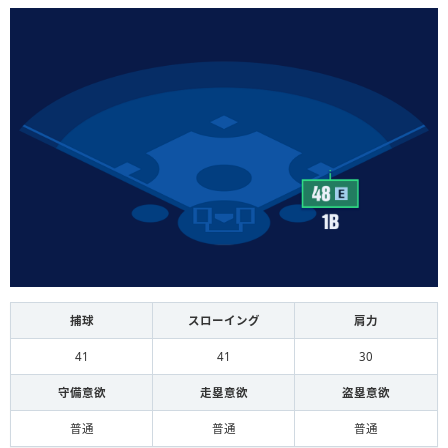
捕球
スローイング
肩力
41
41
30
守備意欲
走塁意欲
盗塁意欲
普通
普通
普通