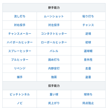
野手能力
流し打ち
ムーンショット
粘り打ち
対右投手
対左投手
チャンス
チャンスメーカー
コンタクトヒッター
逆境
ハイボールヒッター
ローボールヒッター
初球
スプレーヒッター
バレル
選球眼
プルヒッター
固め打ち
意外性
リベンジ
内野安打
走塁
捕手
強肩
盗塁
投手能力
ピッチトンネル
重い球
球持ち
ノビ
尻上がり
同点阻止