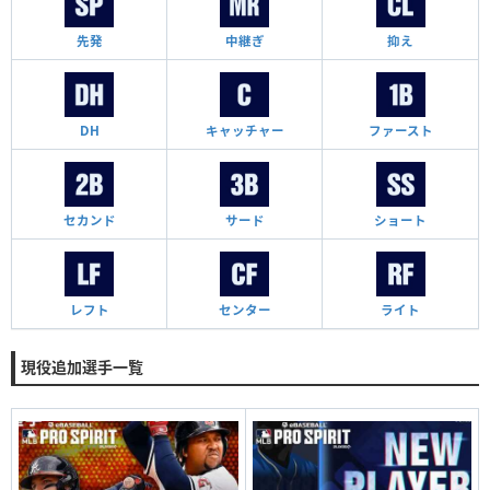
先発
中継ぎ
抑え
DH
キャッチャー
ファースト
セカンド
サード
ショート
レフト
センター
ライト
現役追加選手一覧