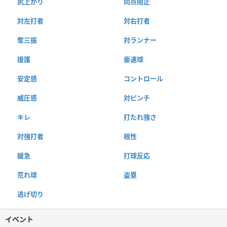
尻上がり
同点阻止
対左打者
対右打者
奪三振
対ランナー
援護
豪速球
安定感
コントロール
威圧感
対ピンチ
キレ
打たれ強さ
対強打者
根性
緩急
打球反応
荒れ球
盗塁
逃げ切り
イベント