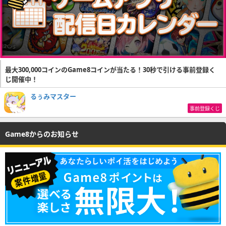
最大300,000コインのGame8コインが当たる！30秒で引ける事前登録く
じ開催中！
るぅみマスター
事前登録くじ
Game8からのお知らせ