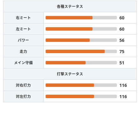
各種ステータス
60
右ミート
60
左ミート
56
パワー
75
走力
51
メイン守備
打撃ステータス
116
対右打力
116
対左打力