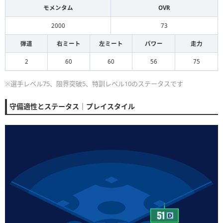
モメンタム
OVR
2000
73
弾道
右ミート
左ミート
パワー
走力
2
60
60
56
75
※選手レベル75、限界突破5、特訓レベル10のステータスです
守備適性とステータス｜プレイスタイル