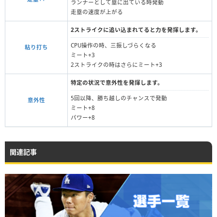
ランナーとして塁に出ている時発動
走塁の速度が上がる
2ストライクに追い込まれてると力を発揮します。
CPU操作の時、三振しづらくなる
粘り打ち
ミート+3
2ストライクの時はさらにミート+3
特定の状況で意外性を発揮します。
5回以降、勝ち越しのチャンスで発動
意外性
ミート+8
パワー+8
関連記事