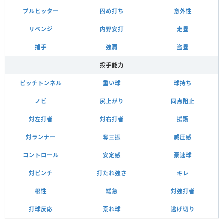
プルヒッター
固め打ち
意外性
リベンジ
内野安打
走塁
捕手
強肩
盗塁
投手能力
ピッチトンネル
重い球
球持ち
ノビ
尻上がり
同点阻止
対左打者
対右打者
援護
対ランナー
奪三振
威圧感
コントロール
安定感
豪速球
対ピンチ
打たれ強さ
キレ
根性
緩急
対強打者
打球反応
荒れ球
逃げ切り