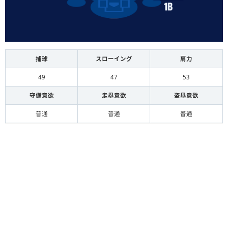
捕球
スローイング
肩力
49
47
53
守備意欲
走塁意欲
盗塁意欲
普通
普通
普通