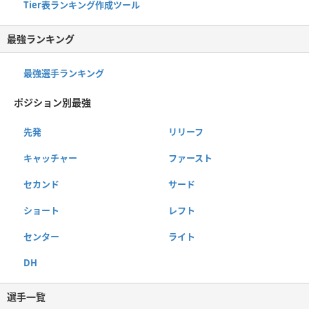
Tier表ランキング作成ツール
最強ランキング
最強選手ランキング
ポジション別最強
先発
リリーフ
キャッチャー
ファースト
セカンド
サード
ショート
レフト
センター
ライト
DH
選手一覧