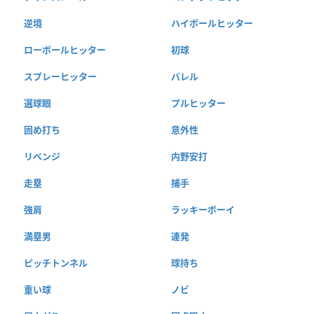
逆境
ハイボールヒッター
ローボールヒッター
初球
スプレーヒッター
バレル
選球眼
プルヒッター
固め打ち
意外性
リベンジ
内野安打
走塁
捕手
強肩
ラッキーボーイ
満塁男
連発
ピッチトンネル
球持ち
重い球
ノビ