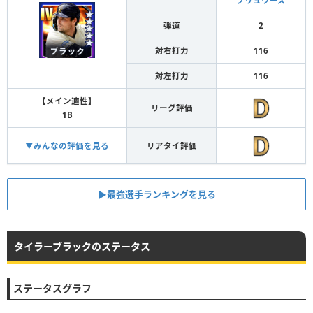
ブリュワーズ
弾道
2
対右打力
116
対左打力
116
【メイン適性】
リーグ評価
1B
▼みんなの評価を見る
リアタイ評価
▶︎最強選手ランキングを見る
タイラーブラックのステータス
ステータスグラフ