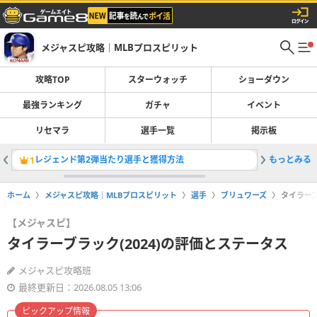
メジャスピ攻略｜MLBプロスピリット
攻略TOP
スターウォッチ
ショーダウン
最強ランキング
ガチャ
イベント
リセマラ
選手一覧
掲示板
レジェンド第2弾当たり選手と獲得方法
もっとみる
最強選手
1
2
ホーム
メジャスピ攻略｜MLBプロスピリット
選手
ブリュワーズ
タイラーブ
【メジャスピ】
タイラーブラック(2024)の評価とステータス
メジャスピ攻略班
最終更新日：2026.08.05 13:06
ピックアップ情報