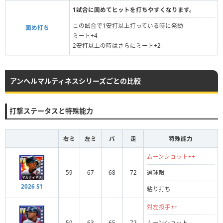
1試合に固めてヒットを打ちやすくなります。
この試合で1安打以上打っている時に発動
固め打ち
ミート+4
2安打以上の時はさらにミート+2
アンヘルマルティネスシリーズごとの比較
打撃ステータスと特殊能力
右ミ
左ミ
パ
走
特殊能力
ムーンショット++
59
67
68
72
選球眼
2026 S1
粘り打ち
対左投手++
59
63
65
72
ムーンショット