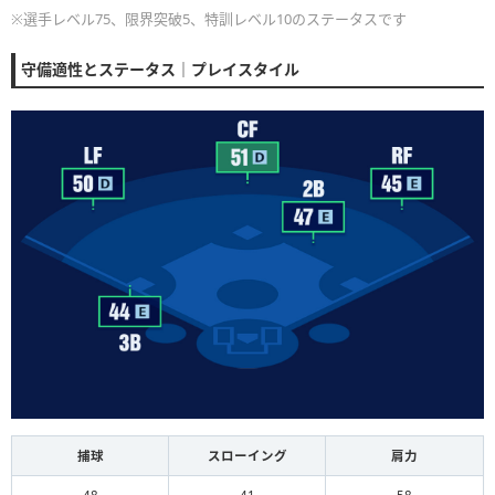
※選手レベル75、限界突破5、特訓レベル10のステータスです
守備適性とステータス｜プレイスタイル
捕球
スローイング
肩力