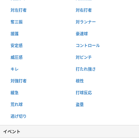
対左打者
対右打者
奪三振
対ランナー
援護
豪速球
安定感
コントロール
威圧感
対ピンチ
キレ
打たれ強さ
対強打者
根性
緩急
打球反応
荒れ球
盗塁
逃げ切り
イベント