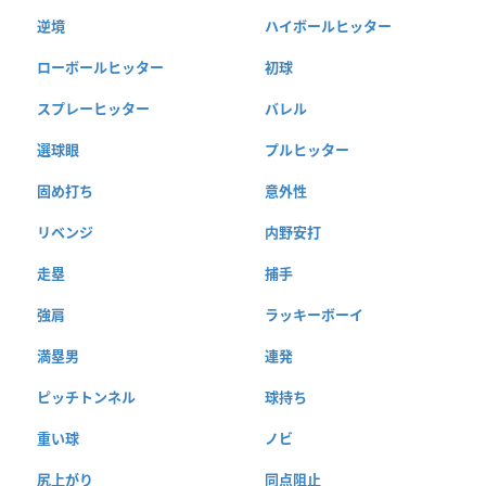
逆境
ハイボールヒッター
ローボールヒッター
初球
スプレーヒッター
バレル
選球眼
プルヒッター
固め打ち
意外性
リベンジ
内野安打
走塁
捕手
強肩
ラッキーボーイ
満塁男
連発
ピッチトンネル
球持ち
重い球
ノビ
尻上がり
同点阻止