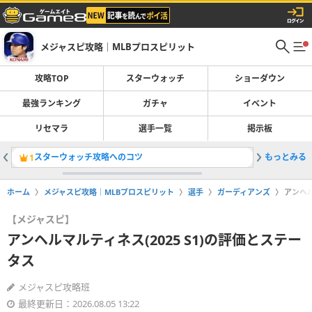
メジャスピ攻略｜MLBプロスピリット
攻略TOP
スターウォッチ
ショーダウン
最強ランキング
ガチャ
イベント
リセマラ
選手一覧
掲示板
スターウォッチ攻略へのコツ
もっとみる
ブライアン
1
2
ホーム
メジャスピ攻略｜MLBプロスピリット
選手
ガーディアンズ
アンヘル
【メジャスピ】
アンヘルマルティネス(2025 S1)の評価とステー
タス
メジャスピ攻略班
最終更新日：2026.08.05 13:22