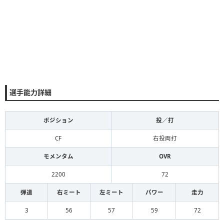
選手能力詳細
ポジション
投／打
CF
右投両打
モメンタム
OVR
2200
72
弾道
右ミート
左ミート
パワー
走力
3
56
57
59
72