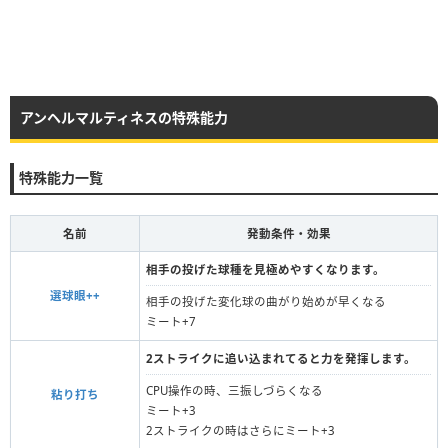
アンヘルマルティネスの特殊能力
特殊能力一覧
名前
発動条件・効果
相手の投げた球種を見極めやすくなります。
選球眼++
相手の投げた変化球の曲がり始めが早くなる
ミート+7
2ストライクに追い込まれてると力を発揮します。
CPU操作の時、三振しづらくなる
粘り打ち
ミート+3
2ストライクの時はさらにミート+3