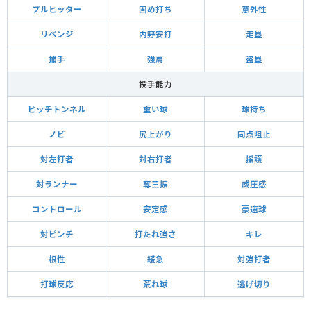
プルヒッター
固め打ち
意外性
リベンジ
内野安打
走塁
捕手
強肩
盗塁
投手能力
ピッチトンネル
重い球
球持ち
ノビ
尻上がり
同点阻止
対左打者
対右打者
援護
対ランナー
奪三振
威圧感
コントロール
安定感
豪速球
対ピンチ
打たれ強さ
キレ
根性
緩急
対強打者
打球反応
荒れ球
逃げ切り