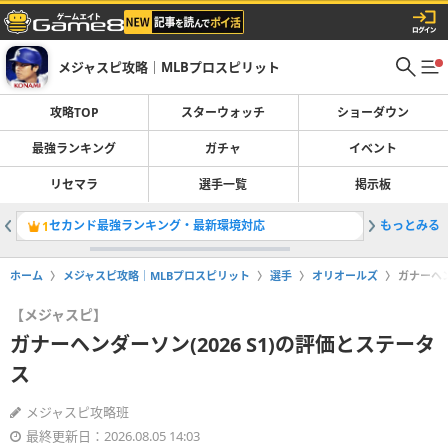
メジャスピ攻略｜MLBプロスピリット
攻略TOP
スターウォッチ
ショーダウン
最強ランキング
ガチャ
イベント
リセマラ
選手一覧
掲示板
セカンド最強ランキング・最新環境対応
もっとみる
ガチャ一
1
2
ホーム
メジャスピ攻略｜MLBプロスピリット
選手
オリオールズ
ガナーヘン
【メジャスピ】
ガナーヘンダーソン(2026 S1)の評価とステータ
ス
メジャスピ攻略班
最終更新日：2026.08.05 14:03