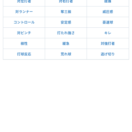
対左打者
対右打者
援護
対ランナー
奪三振
威圧感
コントロール
安定感
豪速球
対ピンチ
打たれ強さ
キレ
根性
緩急
対強打者
打球反応
荒れ球
逃げ切り