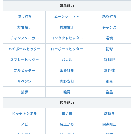
野手能力
流し打ち
ムーンショット
粘り打ち
対右投手
対左投手
チャンス
チャンスメーカー
コンタクトヒッター
逆境
ハイボールヒッター
ローボールヒッター
初球
スプレーヒッター
バレル
選球眼
プルヒッター
固め打ち
意外性
リベンジ
内野安打
走塁
捕手
強肩
盗塁
投手能力
ピッチトンネル
重い球
球持ち
ノビ
尻上がり
同点阻止