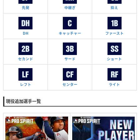
先発
中継ぎ
抑え
DH
キャッチャー
ファースト
セカンド
サード
ショート
レフト
センター
ライト
現役追加選手一覧