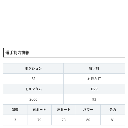
選手能力詳細
ポジション
投／打
SS
右投左打
モメンタム
OVR
2600
93
弾道
右ミート
左ミート
パワー
走力
3
79
73
80
81