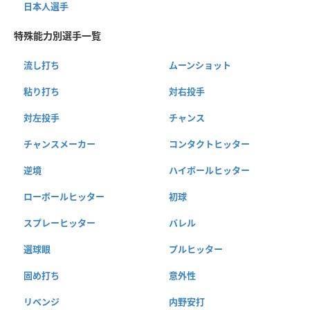
日本人選手
特殊能力別選手一覧
流し打ち
ムーンショット
粘り打ち
対右投手
対左投手
チャンス
チャンスメーカー
コンタクトヒッター
逆境
ハイボールヒッター
ローボールヒッター
初球
スプレーヒッター
バレル
選球眼
プルヒッター
固め打ち
意外性
リベンジ
内野安打