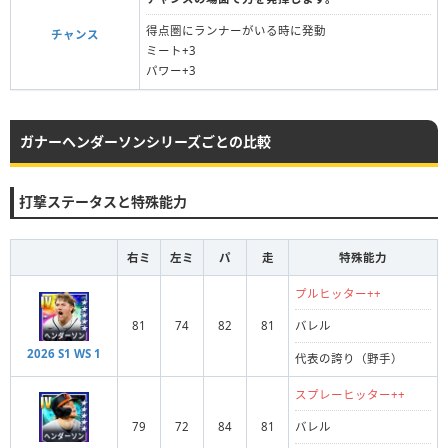
得点圏にランナーがいる時に発動
チャンス
ミート+3
パワー+3
ガナーヘンダーソンシリーズごとの比較
打撃ステータスと特殊能力
右ミ
左ミ
パ
走
特殊能力
プルヒッター++
81
74
82
81
バレル
2026 S1 WS 1
代表の誇り（野手）
スプレーヒッター++
79
72
84
81
バレル