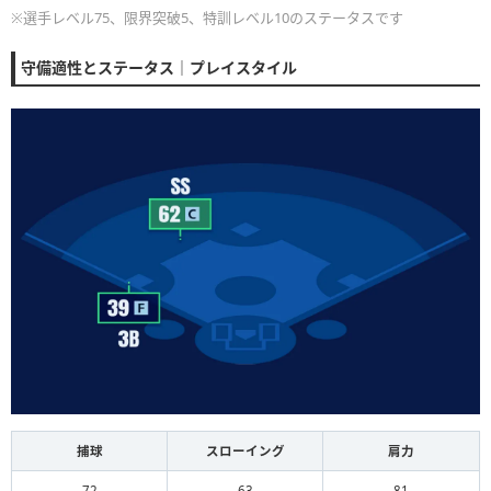
※選手レベル75、限界突破5、特訓レベル10のステータスです
守備適性とステータス｜プレイスタイル
捕球
スローイング
肩力
72
63
81