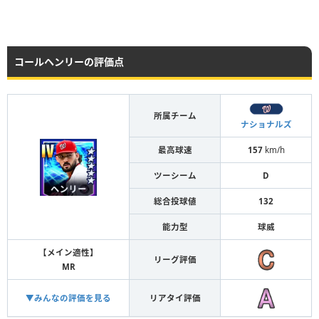
コールヘンリーの評価点
所属チーム
ナショナルズ
最高球速
157
km/h
ツーシーム
D
総合投球値
132
能力型
球威
【メイン適性】
リーグ評価
MR
▼みんなの評価を見る
リアタイ評価