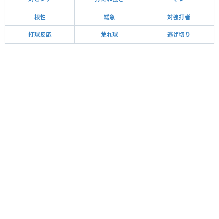
根性
緩急
対強打者
打球反応
荒れ球
逃げ切り