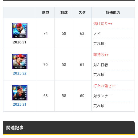
球威
制球
スタ
特殊能力
逃げ切り++
74
58
62
ノビ
2026 S1
荒れ球
球持ち++
70
58
61
対右打者
2025 S2
荒れ球
打たれ強さ++
68
58
60
対ランナー
2025 S1
荒れ球
関連記事