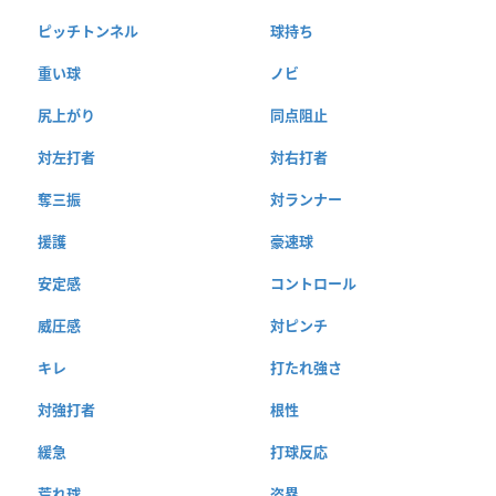
ピッチトンネル
球持ち
重い球
ノビ
尻上がり
同点阻止
対左打者
対右打者
奪三振
対ランナー
援護
豪速球
安定感
コントロール
威圧感
対ピンチ
キレ
打たれ強さ
対強打者
根性
緩急
打球反応
荒れ球
盗塁