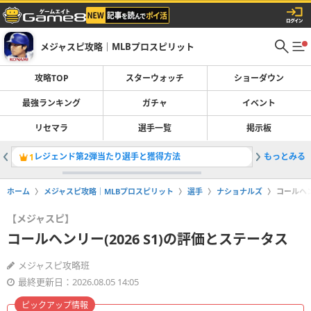
メジャスピ攻略｜MLBプロスピリット
攻略TOP
スターウォッチ
ショーダウン
最強ランキング
ガチャ
イベント
リセマラ
選手一覧
掲示板
レジェンド第2弾当たり選手と獲得方法
もっとみる
ガチャ一
1
2
ホーム
メジャスピ攻略｜MLBプロスピリット
選手
ナショナルズ
コールヘン
【メジャスピ】
コールヘンリー(2026 S1)の評価とステータス
メジャスピ攻略班
最終更新日：2026.08.05 14:05
ピックアップ情報