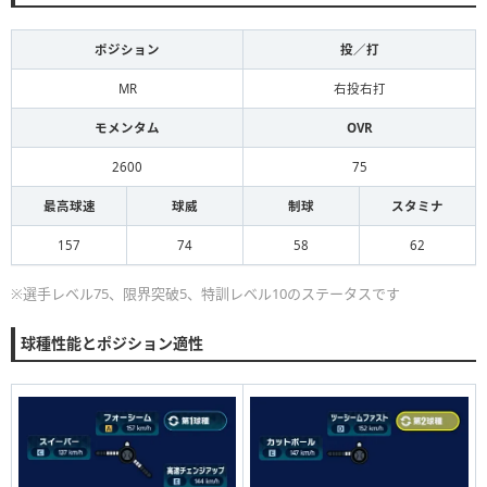
ポジション
投／打
MR
右投右打
モメンタム
OVR
2600
75
最高球速
球威
制球
スタミナ
157
74
58
62
※選手レベル75、限界突破5、特訓レベル10のステータスです
球種性能とポジション適性