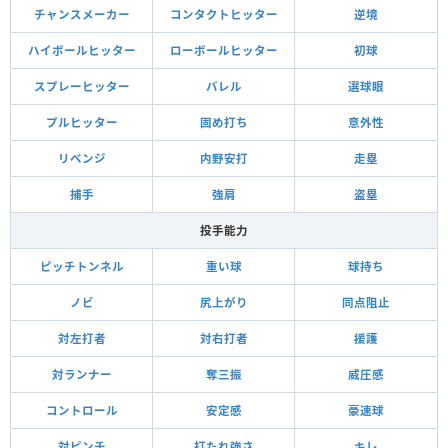
チャンスメーカー
コンタクトヒッター
逆境
ハイボールヒッター
ローボールヒッター
初球
スプレーヒッター
バレル
選球眼
プルヒッター
固め打ち
意外性
リベンジ
内野安打
走塁
捕手
強肩
盗塁
投手能力
ピッチトンネル
重い球
球持ち
ノビ
尻上がり
同点阻止
対左打者
対右打者
援護
対ランナー
奪三振
威圧感
コントロール
安定感
豪速球
対ピンチ
打たれ強さ
キレ