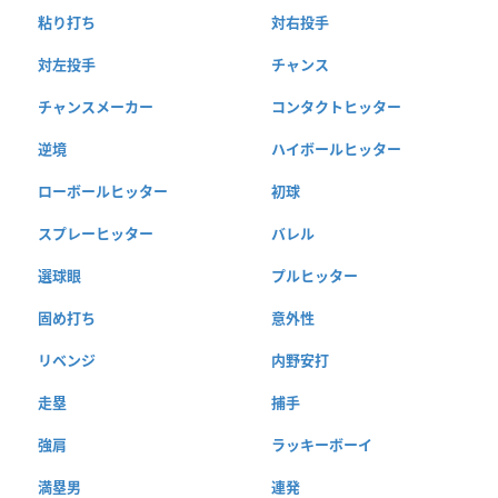
粘り打ち
対右投手
対左投手
チャンス
チャンスメーカー
コンタクトヒッター
逆境
ハイボールヒッター
ローボールヒッター
初球
スプレーヒッター
バレル
選球眼
プルヒッター
固め打ち
意外性
リベンジ
内野安打
走塁
捕手
強肩
ラッキーボーイ
満塁男
連発