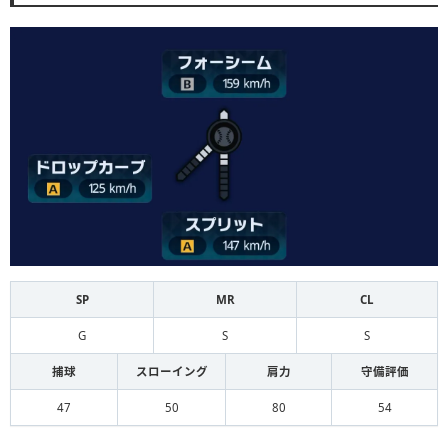
SP
MR
CL
G
S
S
捕球
スローイング
肩力
守備評価
47
50
80
54