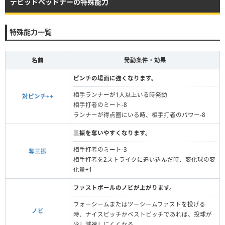
デビッドベッドナーの特殊能力
特殊能力一覧
名前
発動条件・効果
ピンチの場面に強くなります。
相手ランナーが1人以上いる時発動
対ピンチ++
相手打者のミート-8
ランナーが得点圏にいる時、相手打者のパワー-8
三振を奪いやすくなります。
相手打者のミート-3
奪三振
相手打者を2ストライクに追い込んだ時、変化球の変
化量+1
ファストボールのノビが上がります。
フォーシームまたはツーシームファストを投げる
ノビ
時、ナイスピッチかベストピッチであれば、投球が
少し減速しにくくなる