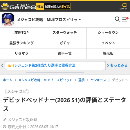
メジャスピ攻略｜MLBプロスピリット
攻略TOP
スターウォッチ
ショーダウン
最強ランキング
ガチャ
イベント
リセマラ
選手一覧
掲示板
レジェンド第2弾当たり選手と獲得方法
もっとみる
最強選手
1
2
ホーム
メジャスピ攻略｜MLBプロスピリット
選手
ヤンキース
デビッドベッ
【メジャスピ】
デビッドベッドナー(2026 S1)の評価とステータ
ス
メジャスピ攻略班
最終更新日：2026.08.05 14:17