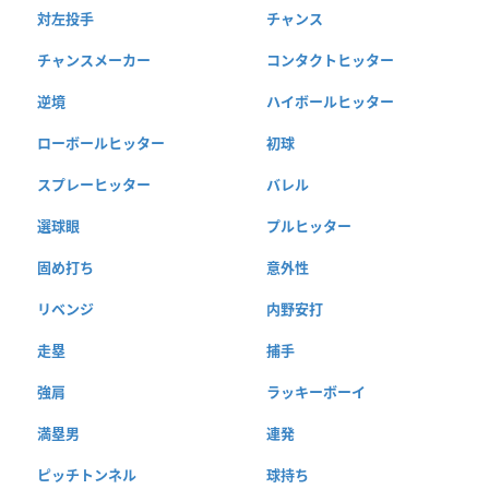
対左投手
チャンス
チャンスメーカー
コンタクトヒッター
逆境
ハイボールヒッター
ローボールヒッター
初球
スプレーヒッター
バレル
選球眼
プルヒッター
固め打ち
意外性
リベンジ
内野安打
走塁
捕手
強肩
ラッキーボーイ
満塁男
連発
ピッチトンネル
球持ち