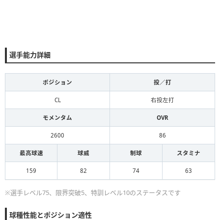
選手能力詳細
ポジション
投／打
CL
右投左打
モメンタム
OVR
2600
86
最高球速
球威
制球
スタミナ
159
82
74
63
※選手レベル75、限界突破5、特訓レベル10のステータスです
球種性能とポジション適性