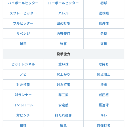
ハイボールヒッター
ローボールヒッター
初球
スプレーヒッター
バレル
選球眼
プルヒッター
固め打ち
意外性
リベンジ
内野安打
走塁
捕手
強肩
盗塁
投手能力
ピッチトンネル
重い球
球持ち
ノビ
尻上がり
同点阻止
対左打者
対右打者
援護
対ランナー
奪三振
威圧感
コントロール
安定感
豪速球
対ピンチ
打たれ強さ
キレ
根性
緩急
対強打者