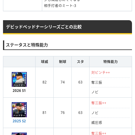
相手打者のミート-3
デビッドベッドナーシリーズごとの比較
ステータスと特殊能力
球威
制球
スタ
特殊能力
対ピンチ++
82
74
63
奪三振
2026 S1
ノビ
奪三振++
81
76
63
ノビ
2025 S2
威圧感
奪三振++