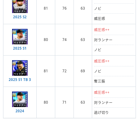
81
76
63
ノビ
2025 S2
威圧感
威圧感++
80
74
63
対ランナー
2025 S1
ノビ
威圧感++
81
72
69
ノビ
2025 S1 TB 3
奪三振
威圧感++
80
71
63
対ランナー
2024
逃げ切り