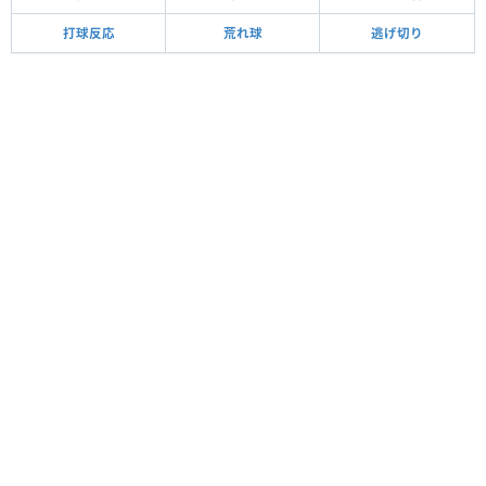
打球反応
荒れ球
逃げ切り