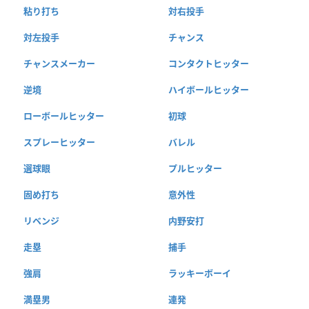
粘り打ち
対右投手
対左投手
チャンス
チャンスメーカー
コンタクトヒッター
逆境
ハイボールヒッター
ローボールヒッター
初球
スプレーヒッター
バレル
選球眼
プルヒッター
固め打ち
意外性
リベンジ
内野安打
走塁
捕手
強肩
ラッキーボーイ
満塁男
連発