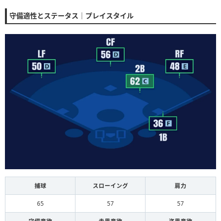
守備適性とステータス｜プレイスタイル
捕球
スローイング
肩力
65
57
57