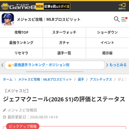
メジャスピ攻略｜MLBプロスピリット
攻略TOP
スターウォッチ
ショーダウン
最強ランキング
ガチャ
イベント
リセマラ
選手一覧
掲示板
最強選手ランキング・ポジション別
もっとみる
大谷翔平(
1
2
ホーム
メジャスピ攻略｜MLBプロスピリット
選手
アスレチックス
ジェフマ
【メジャスピ】
ジェフマクニール(2026 S1)の評価とステータス
メジャスピ攻略班
最終更新日：2026.08.05 14:14
ピックアップ情報