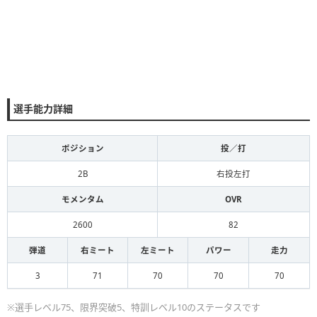
選手能力詳細
ポジション
投／打
2B
右投左打
モメンタム
OVR
2600
82
弾道
右ミート
左ミート
パワー
走力
3
71
70
70
70
※選手レベル75、限界突破5、特訓レベル10のステータスです