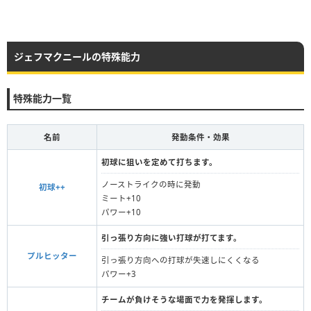
ジェフマクニールの特殊能力
特殊能力一覧
名前
発動条件・効果
初球に狙いを定めて打ちます。
ノーストライクの時に発動
初球++
ミート+10
パワー+10
引っ張り方向に強い打球が打てます。
プルヒッター
引っ張り方向への打球が失速しにくくなる
パワー+3
チームが負けそうな場面で力を発揮します。