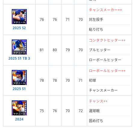
チャンスメーカー++
76
76
71
70
対左投手
2025 S2
粘り打ち
コンタクトヒッター++
81
80
79
70
プルヒッター
2025 S1 TB 3
ローボールヒッター
ローボールヒッター++
78
78
70
71
初球
2025 S1
チャンスメーカー
チャンス++
75
76
70
72
選球眼
2024
固め打ち