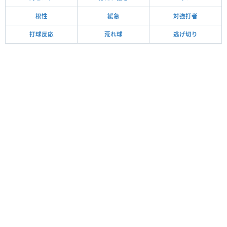
根性
緩急
対強打者
打球反応
荒れ球
逃げ切り