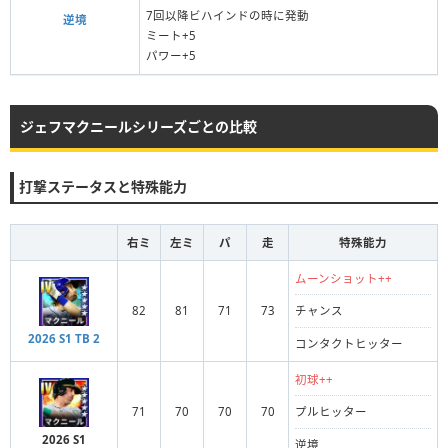
7回以降ビハインドの時に発動
逆境
ミート+5
パワー+5
ジェフマクニールシリーズごとの比較
打撃ステータスと特殊能力
右ミ
左ミ
パ
走
特殊能力
ムーンショット++
82
81
71
73
チャンス
2026 S1 TB 2
コンタクトヒッター
初球++
71
70
70
70
プルヒッター
2026 S1
逆境