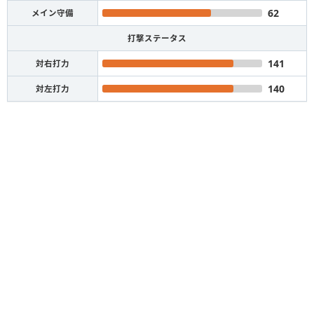
62
メイン守備
打撃ステータス
141
対右打力
140
対左打力