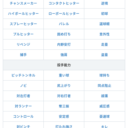
チャンスメーカー
コンタクトヒッター
逆境
ハイボールヒッター
ローボールヒッター
初球
スプレーヒッター
バレル
選球眼
プルヒッター
固め打ち
意外性
リベンジ
内野安打
走塁
捕手
強肩
盗塁
投手能力
ピッチトンネル
重い球
球持ち
ノビ
尻上がり
同点阻止
対左打者
対右打者
援護
対ランナー
奪三振
威圧感
コントロール
安定感
豪速球
対ピンチ
打たれ強さ
キレ