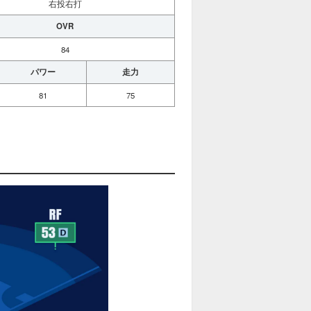
右投右打
OVR
84
パワー
走力
81
75