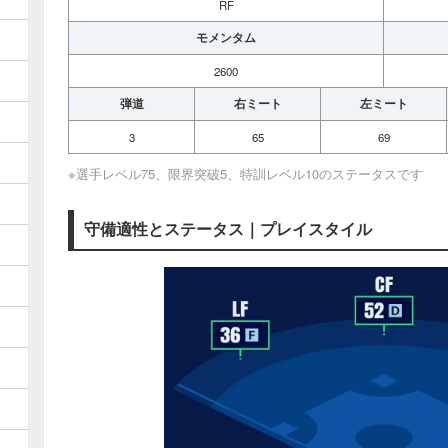
RF
モメンタム
2600
弾道
右ミート
左ミート
3
65
69
※選手レベル75、限界突破5、特訓レベル10のステータスです
守備適性とステータス｜プレイスタイル