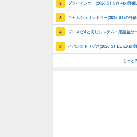
ブライアンウー(2
2
キャ
3
プロスピAと同じシステム・用語差分
4
5
もっと