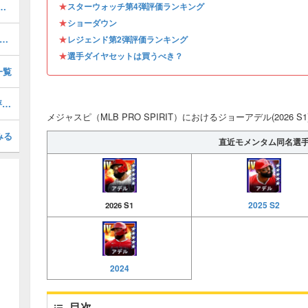
★
026 S1 SW 4)の評価とステータス
スターウォッチ第4弾評価ランキング
★
ショーダウン
ムシュリットラー(2026 S1)の評価とステータス
★
レジェンド第2弾評価ランキング
★
選手ダイヤセットは買うべき？
一覧
イバンロドリゲス(2026 S1 LE EX)の評価とステータス
メジャスピ（MLB PRO SPIRIT）におけるジョーアデル(2026 
みる
直近モメンタム同名選
2025 S2
2026 S1
2024
目次