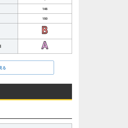
146
150
価
見る