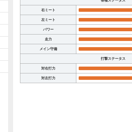
各種ステータス
右ミート
左ミート
パワー
走力
メイン守備
打撃ステータス
対右打力
対左打力