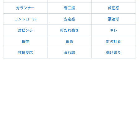
対ランナー
奪三振
威圧感
コントロール
安定感
豪速球
対ピンチ
打たれ強さ
キレ
根性
緩急
対強打者
打球反応
荒れ球
逃げ切り