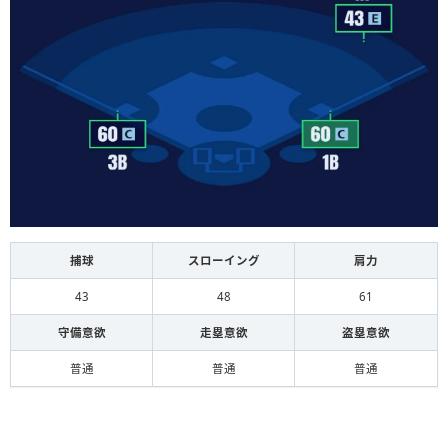
捕球
スローイング
肩力
43
48
61
守備意欲
走塁意欲
盗塁意欲
普通
普通
普通