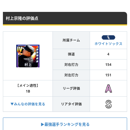
村上宗隆の評価点
所属チーム
ホワイトソックス
弾道
4
対右打力
154
対左打力
151
【メイン適性】
リーグ評価
1B
▼みんなの評価を見る
リアタイ評価
▶︎最強選手ランキングを見る