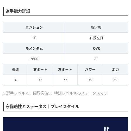
選手能力詳細
ポジション
投／打
1B
右投左打
モメンタム
OVR
2600
83
弾道
右ミート
左ミート
パワー
走力
4
75
72
79
69
※選手レベル75、限界突破5、特訓レベル10のステータスです
守備適性とステータス｜プレイスタイル