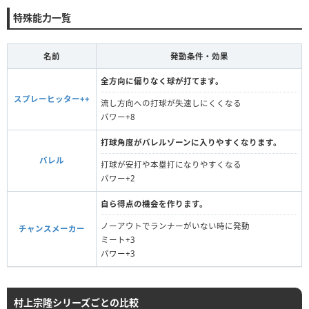
特殊能力一覧
名前
発動条件・効果
全方向に偏りなく球が打てます。
スプレーヒッター++
流し方向への打球が失速しにくくなる
パワー+8
打球角度がバレルゾーンに入りやすくなります。
バレル
打球が安打や本塁打になりやすくなる
パワー+2
自ら得点の機会を作ります。
ノーアウトでランナーがいない時に発動
チャンスメーカー
ミート+3
パワー+3
村上宗隆シリーズごとの比較