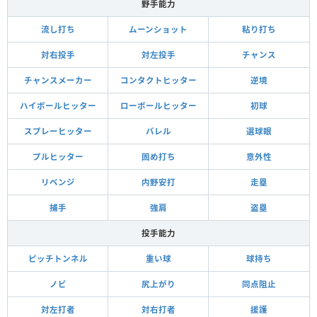
野手能力
流し打ち
ムーンショット
粘り打ち
対右投手
対左投手
チャンス
チャンスメーカー
コンタクトヒッター
逆境
ハイボールヒッター
ローボールヒッター
初球
スプレーヒッター
バレル
選球眼
プルヒッター
固め打ち
意外性
リベンジ
内野安打
走塁
捕手
強肩
盗塁
投手能力
ピッチトンネル
重い球
球持ち
ノビ
尻上がり
同点阻止
対左打者
対右打者
援護