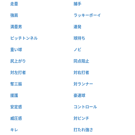
走塁
捕手
強肩
ラッキーボーイ
満塁男
連発
ピッチトンネル
球持ち
重い球
ノビ
尻上がり
同点阻止
対左打者
対右打者
奪三振
対ランナー
援護
豪速球
安定感
コントロール
威圧感
対ピンチ
キレ
打たれ強さ