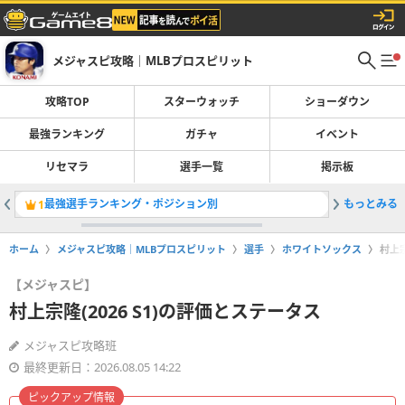
メジャスピ攻略｜MLBプロスピリット
攻略TOP
スターウォッチ
ショーダウン
最強ランキング
ガチャ
イベント
リセマラ
選手一覧
掲示板
最強選手ランキング・ポジション別
もっとみる
レジェン
1
2
ホーム
メジャスピ攻略｜MLBプロスピリット
選手
ホワイトソックス
村上宗
【メジャスピ】
村上宗隆(2026 S1)の評価とステータス
メジャスピ攻略班
最終更新日：2026.08.05 14:22
ピックアップ情報