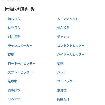
特殊能力別選手一覧
流し打ち
ムーンショット
粘り打ち
対右投手
対左投手
チャンス
チャンスメーカー
コンタクトヒッター
逆境
ハイボールヒッター
ローボールヒッター
初球
スプレーヒッター
バレル
選球眼
プルヒッター
固め打ち
意外性
リベンジ
内野安打