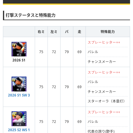
打撃ステータスと特殊能力
右ミ
左ミ
パ
走
特殊能力
スプレーヒッター++
75
72
79
69
バレル
2026 S1
チャンスメーカー
スプレーヒッター++
バレル
75
72
79
69
チャンスメーカー
2026 S1 SW 3
スターオーラ（本塁打）
スプレーヒッター++
75
72
79
69
バレル
2025 S2 WS 1
代表の誇り(野手)