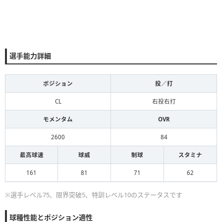
選手能力詳細
ポジション
投／打
CL
右投右打
モメンタム
OVR
2600
84
最高球速
球威
制球
スタミナ
161
81
71
62
※選手レベル75、限界突破5、特訓レベル10のステータスです
球種性能とポジション適性