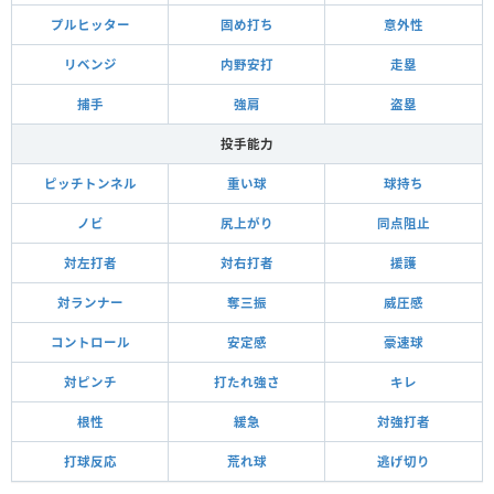
プルヒッター
固め打ち
意外性
リベンジ
内野安打
走塁
捕手
強肩
盗塁
投手能力
ピッチトンネル
重い球
球持ち
ノビ
尻上がり
同点阻止
対左打者
対右打者
援護
対ランナー
奪三振
威圧感
コントロール
安定感
豪速球
対ピンチ
打たれ強さ
キレ
根性
緩急
対強打者
打球反応
荒れ球
逃げ切り