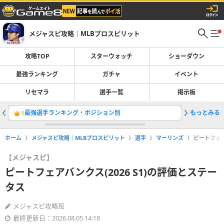
メジャスピ攻略｜MLBプロスピリット
攻略TOP
スターウォッチ
ショーダウン
最強ランキング
ガチャ
イベント
リセマラ
選手一覧
掲示板
最強選手ランキング・ポジション別
もっとみる
OTWお
1
2
ホーム
メジャスピ攻略｜MLBプロスピリット
選手
マーリンズ
ピートフェア
【メジャスピ】
ピートフェアバンクス(2026 S1)の評価とステー
タス
メジャスピ攻略班
最終更新日：2026.08.05 14:18