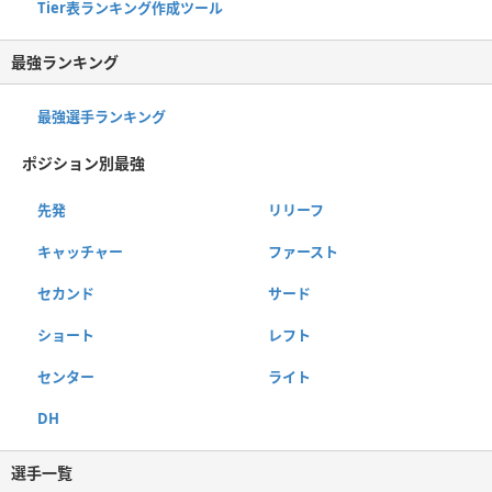
Tier表ランキング作成ツール
最強ランキング
最強選手ランキング
ポジション別最強
先発
リリーフ
キャッチャー
ファースト
セカンド
サード
ショート
レフト
センター
ライト
DH
選手一覧