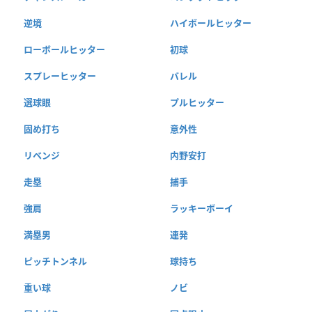
逆境
ハイボールヒッター
ローボールヒッター
初球
スプレーヒッター
バレル
選球眼
プルヒッター
固め打ち
意外性
リベンジ
内野安打
走塁
捕手
強肩
ラッキーボーイ
満塁男
連発
ピッチトンネル
球持ち
重い球
ノビ