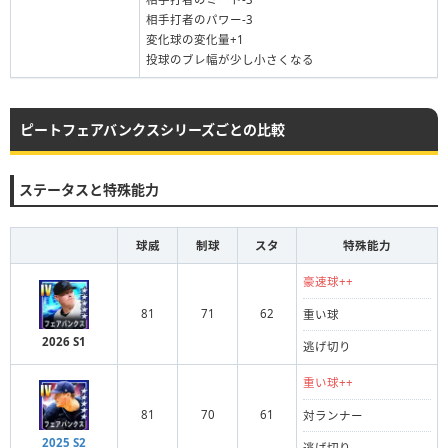
相手打者のパワー-3
変化球の変化量+1
投球のブレ幅が少し小さくなる
ピートフェアバンクスシリーズごとの比較
ステータスと特殊能力
球威
制球
スタ
特殊能力
豪速球++
81
71
62
重い球
2026 S1
逃げ切り
重い球++
81
70
61
対ランナー
2025 S2
逃げ切り