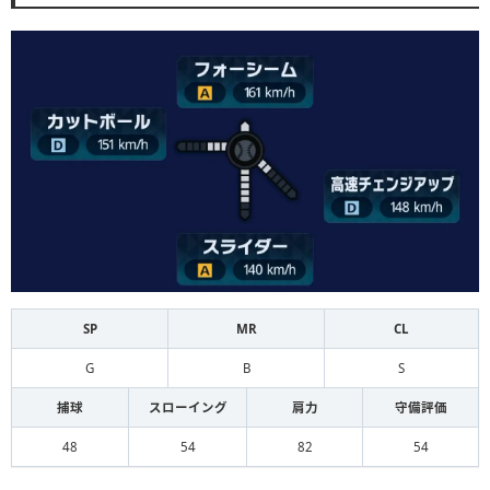
SP
MR
CL
G
B
S
捕球
スローイング
肩力
守備評価
48
54
82
54