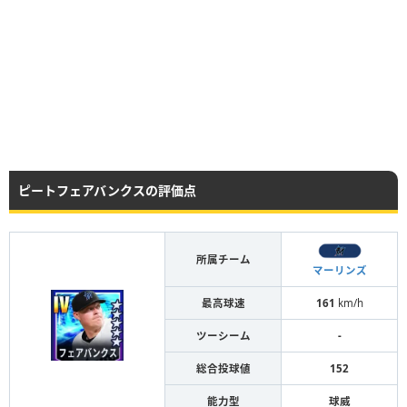
ピートフェアバンクスの評価点
所属チーム
マーリンズ
最高球速
161
km/h
ツーシーム
-
総合投球値
152
能力型
球威