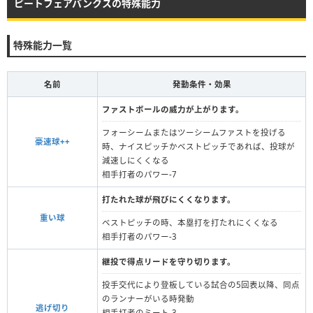
ピートフェアバンクスの特殊能力
特殊能力一覧
名前
発動条件・効果
ファストボールの威力が上がります。
フォーシームまたはツーシームファストを投げる
豪速球++
時、ナイスピッチかベストピッチであれば、投球が
減速しにくくなる
相手打者のパワー-7
打たれた球が飛びにくくなります。
重い球
ベストピッチの時、本塁打を打たれにくくなる
相手打者のパワー-3
継投で得点リードを守り切ります。
投手交代により登板している試合の5回表以降、同点
のランナーがいる時発動
逃げ切り
相手打者のミート-3