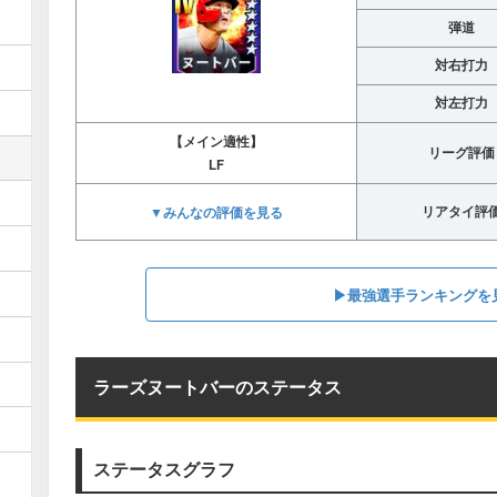
弾道
対右打力
対左打力
【メイン適性】
リーグ評価
LF
▼みんなの評価を見る
リアタイ評
▶︎最強選手ランキングを
ラーズヌートバーのステータス
ステータスグラフ