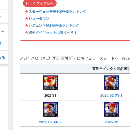
ピックアップ情報
★
スターウォッチ第4弾評価ランキング
法
★
ショーダウン
★
レジェンド第2弾評価ランキング
オールスター第1弾評価ランキング・引くべき？
★
選手ダイヤセットは買うべき？
ラインサンドバーグ(2026 S1 LE 2)の評価とステータス
みる
メジャスピ（MLB PRO SPIRIT）におけるラーズヌートバー(202
直近モメンタム同名選
2025 S2 GS 1
2026 S1
2025 S2 AN 2
2025 S2