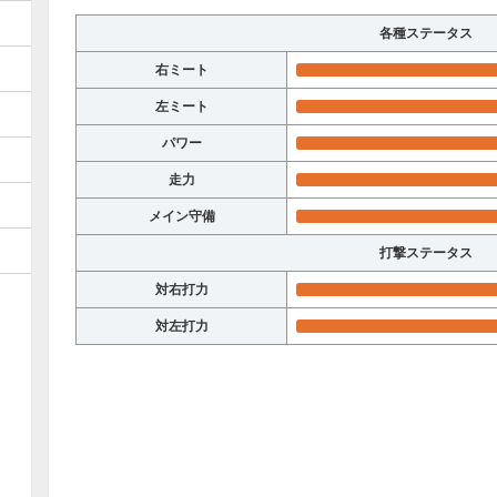
各種ステータス
右ミート
左ミート
パワー
走力
メイン守備
打撃ステータス
対右打力
対左打力