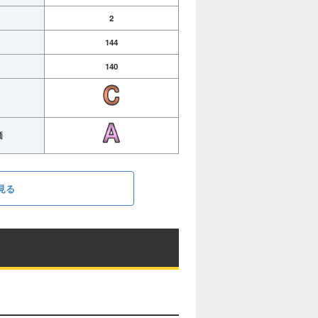
2
144
140
価
見る