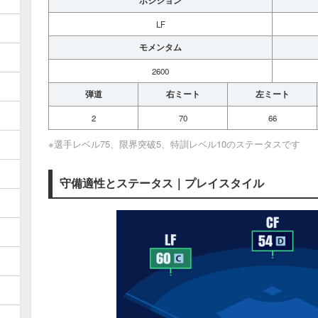
ポジション
LF
モメンタム
2600
弾道
右ミート
左ミート
2
70
66
※選手レベル75、限界突破5、特訓レベル10のステータスです
守備適性とステータス｜プレイスタイル