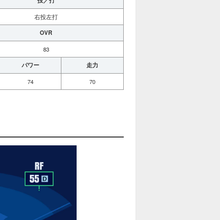
投／打
右投左打
OVR
83
パワー
走力
74
70