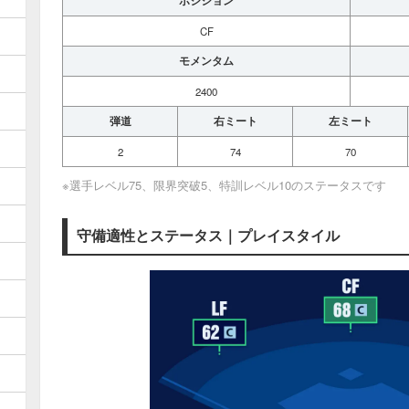
ポジション
CF
モメンタム
2400
弾道
右ミート
左ミート
2
74
70
※選手レベル75、限界突破5、特訓レベル10のステータスです
守備適性とステータス｜プレイスタイル