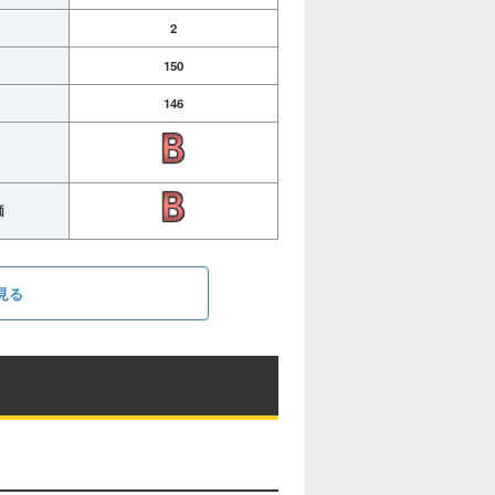
2
150
146
価
見る