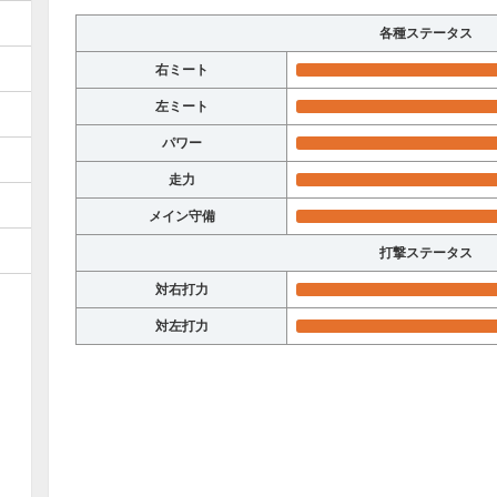
各種ステータス
右ミート
左ミート
パワー
走力
メイン守備
打撃ステータス
対右打力
対左打力