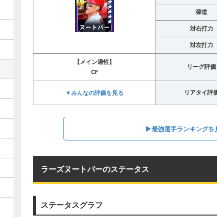
弾道
対右打力
対左打力
【メイン適性】
リーグ評価
CF
▼みんなの評価を見る
リアタイ評
▶︎最強選手ランキングを
ラーズヌートバーのステータス
ステータスグラフ