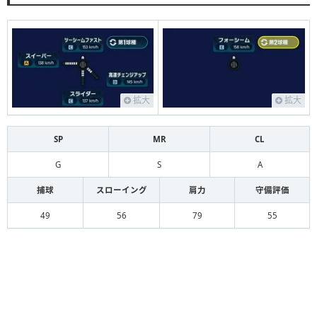
拡大
拡大
SP
MR
CL
G
S
A
捕球
スローイング
肩力
守備評価
49
56
79
55