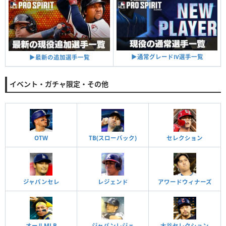
▶︎通常グレードⅣ選手一覧
▶︎最新の追加選手一覧
イベント・ガチャ限定・その他
OTW
TB(スローバック)
セレクション
ジャパンセレ
レジェンド
アワードウィナーズ
オールMLB
ジャパンレジェ
大谷セレクション