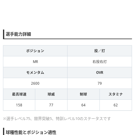
選手能力詳細
ポジション
投／打
MR
右投右打
モメンタム
OVR
2600
79
最高球速
球威
制球
スタミナ
158
77
64
62
※選手レベル75、限界突破5、特訓レベル10のステータスです
球種性能とポジション適性