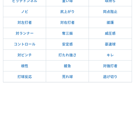
ピッチトンネル
重い球
球持ち
ノビ
尻上がり
同点阻止
対左打者
対右打者
援護
対ランナー
奪三振
威圧感
コントロール
安定感
豪速球
対ピンチ
打たれ強さ
キレ
根性
緩急
対強打者
打球反応
荒れ球
逃げ切り