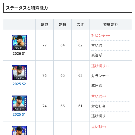
ステータスと特殊能力
球威
制球
スタ
特殊能力
対ピンチ++
77
64
62
重い球
2026 S1
豪速球
逃げ切り++
76
65
62
対ランナー
2025 S2
威圧感
重い球++
74
66
61
対右打者
2025 S1
逃げ切り
重い球++