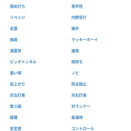
固め打ち
意外性
リベンジ
内野安打
走塁
捕手
強肩
ラッキーボーイ
満塁男
連発
ピッチトンネル
球持ち
重い球
ノビ
尻上がり
同点阻止
対左打者
対右打者
奪三振
対ランナー
援護
豪速球
安定感
コントロール