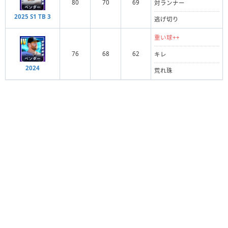
80
70
69
対ランナー
2025 S1 TB 3
逃げ切り
重い球++
76
68
62
キレ
2024
荒れ珠