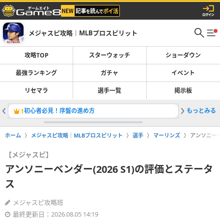
メジャスピ攻略｜MLBプロスピリット
攻略TOP
スターウォッチ
ショーダウン
最強ランキング
ガチャ
イベント
リセマラ
選手一覧
掲示板
初心者必見！序盤の進め方
もっとみる
タイワンウ
1
2
ホーム
メジャスピ攻略｜MLBプロスピリット
選手
マーリンズ
アンソニーベ
【メジャスピ】
アンソニーベンダー(2026 S1)の評価とステータ
ス
メジャスピ攻略班
最終更新日：2026.08.05 14:19