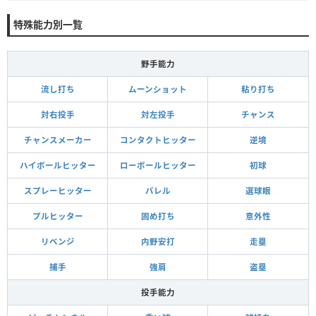
特殊能力別一覧
野手能力
流し打ち
ムーンショット
粘り打ち
対右投手
対左投手
チャンス
チャンスメーカー
コンタクトヒッター
逆境
ハイボールヒッター
ローボールヒッター
初球
スプレーヒッター
バレル
選球眼
プルヒッター
固め打ち
意外性
リベンジ
内野安打
走塁
捕手
強肩
盗塁
投手能力