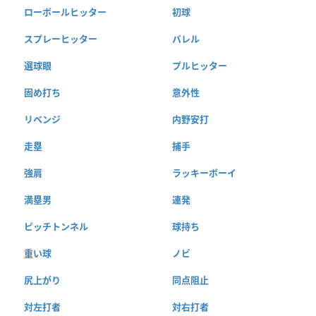
ローボールヒッター
初球
スプレーヒッター
バレル
選球眼
プルヒッター
固め打ち
意外性
リベンジ
内野安打
走塁
捕手
強肩
ラッキーボーイ
満塁男
連発
ピッチトンネル
球持ち
重い球
ノビ
尻上がり
同点阻止
対左打者
対右打者