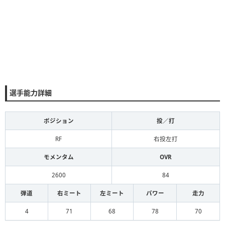
選手能力詳細
ポジション
投／打
RF
右投左打
モメンタム
OVR
2600
84
弾道
右ミート
左ミート
パワー
走力
4
71
68
78
70