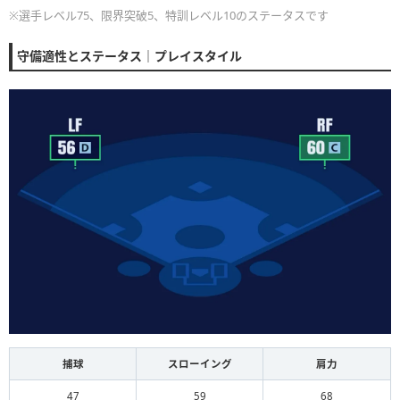
※選手レベル75、限界突破5、特訓レベル10のステータスです
守備適性とステータス｜プレイスタイル
捕球
スローイング
肩力
47
59
68