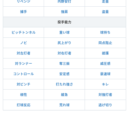
リベンジ
内野安打
走塁
捕手
強肩
盗塁
投手能力
ピッチトンネル
重い球
球持ち
ノビ
尻上がり
同点阻止
対左打者
対右打者
援護
対ランナー
奪三振
威圧感
コントロール
安定感
豪速球
対ピンチ
打たれ強さ
キレ
根性
緩急
対強打者
打球反応
荒れ球
逃げ切り