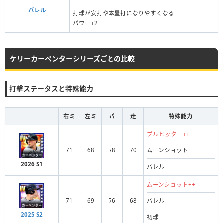
バレル
打球が安打や本塁打になりやすくなる
パワー+2
ケリーカーペンターシリーズごとの比較
打撃ステータスと特殊能力
右ミ
左ミ
パ
走
特殊能力
プルヒッター++
71
68
78
70
ムーンショット
2026 S1
バレル
ムーンショット++
71
69
76
68
バレル
2025 S2
初球