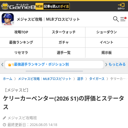
メジャスピ攻略｜MLBプロスピリット
攻略TOP
スターウォッチ
ショーダウン
最強ランキング
ガチャ
イベント
リセマラ
選手一覧
掲示板
最強選手ランキング・ポジション別
もっとみる
レジェン
1
2
ホーム
メジャスピ攻略｜MLBプロスピリット
選手
タイガース
ケリーカーペ
【メジャスピ】
ケリーカーペンター(2026 S1)の評価とステータ
ス
メジャスピ攻略班
最終更新日：2026.08.05 14:18