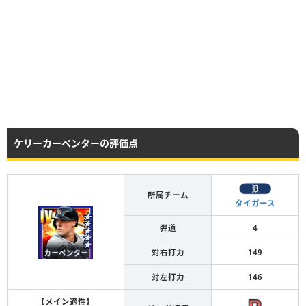
ケリーカーペンターの評価点
所属チーム
タイガース
弾道
4
対右打力
149
対左打力
146
【メイン適性】