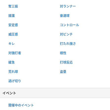
奪三振
対ランナー
援護
豪速球
安定感
コントロール
威圧感
対ピンチ
キレ
打たれ強さ
対強打者
根性
緩急
打球反応
荒れ球
盗塁
逃げ切り
イベント
開催中のイベント