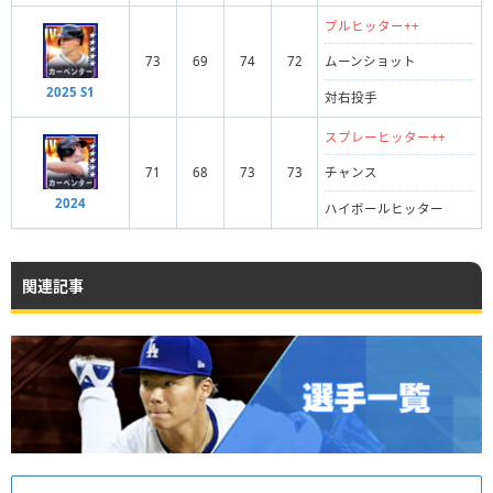
プルヒッター++
73
69
74
72
ムーンショット
2025 S1
対右投手
スプレーヒッター++
71
68
73
73
チャンス
2024
ハイボールヒッター
関連記事