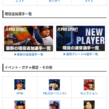
レフト
センター
ライト
現役追加選手一覧
▶︎通常グレードⅣ選手一覧
▶︎最新の追加選手一覧
イベント・ガチャ限定・その他
OTW
TB(スローバック)
セレクション