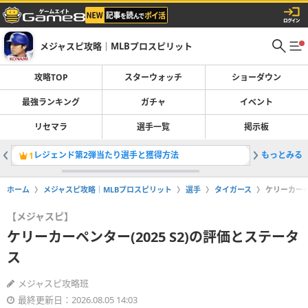
メジャスピ攻略｜MLBプロスピリット
攻略TOP
スターウォッチ
ショーダウン
最強ランキング
ガチャ
イベント
リセマラ
選手一覧
掲示板
レジェンド第2弾当たり選手と獲得方法
もっとみる
全選手一
1
2
ホーム
メジャスピ攻略｜MLBプロスピリット
選手
タイガース
ケリーカーペ
【メジャスピ】
ケリーカーペンター(2025 S2)の評価とステータ
ス
メジャスピ攻略班
最終更新日：2026.08.05 14:03