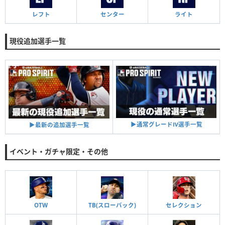
レフト
センター
ライト
現役追加選手一覧
▶︎通常グレードⅣ選手一覧
▶︎最新の追加選手一覧
イベント・ガチャ限定・その他
OTW
TB(スローバック)
セレクション