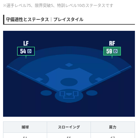
※選手レベル75、限界突破5、特訓レベル10のステータスです
守備適性とステータス｜プレイスタイル
捕球
スローイング
肩力