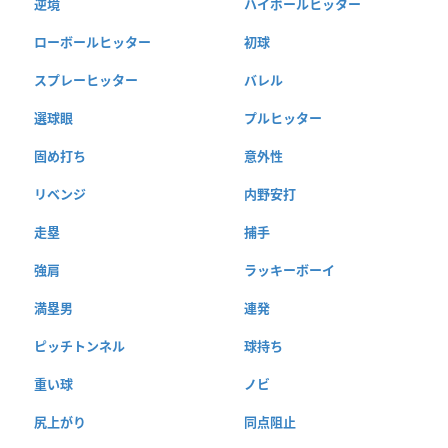
逆境
ハイボールヒッター
ローボールヒッター
初球
スプレーヒッター
バレル
選球眼
プルヒッター
固め打ち
意外性
リベンジ
内野安打
走塁
捕手
強肩
ラッキーボーイ
満塁男
連発
ピッチトンネル
球持ち
重い球
ノビ
尻上がり
同点阻止