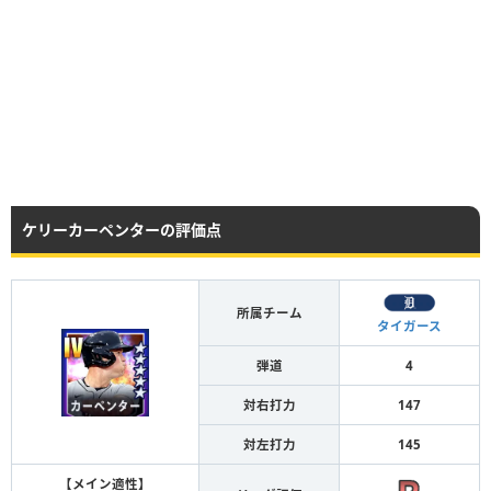
ケリーカーペンターの評価点
所属チーム
タイガース
弾道
4
対右打力
147
対左打力
145
【メイン適性】