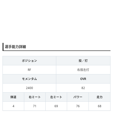
選手能力詳細
ポジション
投／打
RF
右投左打
モメンタム
OVR
2400
82
弾道
右ミート
左ミート
パワー
走力
4
71
69
76
68