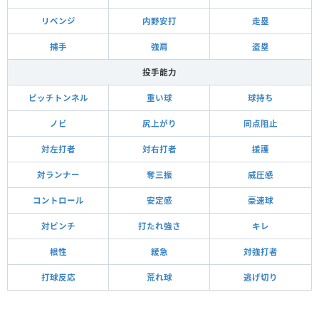
リベンジ
内野安打
走塁
捕手
強肩
盗塁
投手能力
ピッチトンネル
重い球
球持ち
ノビ
尻上がり
同点阻止
対左打者
対右打者
援護
対ランナー
奪三振
威圧感
コントロール
安定感
豪速球
対ピンチ
打たれ強さ
キレ
根性
緩急
対強打者
打球反応
荒れ球
逃げ切り