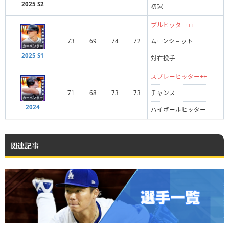
2025 S2
初球
プルヒッター++
73
69
74
72
ムーンショット
2025 S1
対右投手
スプレーヒッター++
71
68
73
73
チャンス
2024
ハイボールヒッター
関連記事