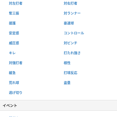
対左打者
対右打者
奪三振
対ランナー
援護
豪速球
安定感
コントロール
威圧感
対ピンチ
キレ
打たれ強さ
対強打者
根性
緩急
打球反応
荒れ球
盗塁
逃げ切り
イベント