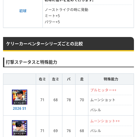
ノーストライクの時に発動
初球
ミート+5
パワー+5
ケリーカーペンターシリーズごとの比較
打撃ステータスと特殊能力
右ミ
左ミ
パ
走
特殊能力
プルヒッター++
71
68
78
70
ムーンショット
2026 S1
バレル
ムーンショット++
71
69
76
68
バレル