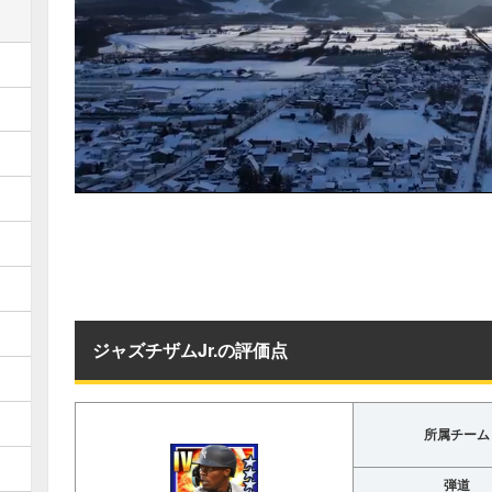
ジャズチザムJr.の評価点
所属チーム
弾道