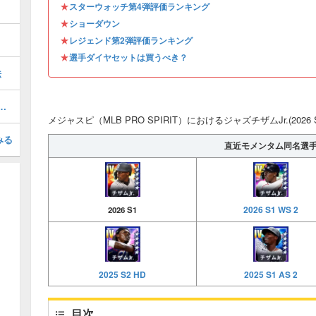
★
スターウォッチ第4弾評価ランキング
★
ショーダウン
★
レジェンド第2弾評価ランキング
★
選手ダイヤセットは買うべき？
法
6 S1 SW 4)の評価とステータス
メジャスピ（MLB PRO SPIRIT）におけるジャズチザムJr.(2026
みる
直近モメンタム同名選
2026 S1 WS 2
2026 S1
2025 S2 HD
2025 S1 AS 2
目次