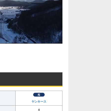
ヤンキース
4