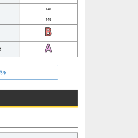
148
148
価
見る