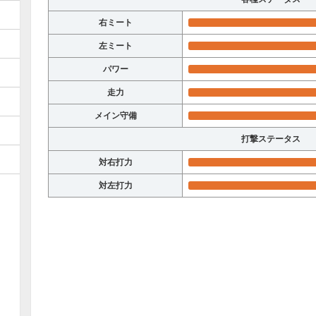
右ミート
左ミート
パワー
走力
メイン守備
打撃ステータス
対右打力
対左打力