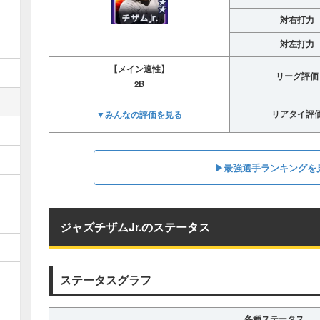
対右打力
対左打力
【メイン適性】
リーグ評価
2B
▼みんなの評価を見る
リアタイ評
▶︎最強選手ランキングを
ジャズチザムJr.のステータス
ステータスグラフ
各種ステータス