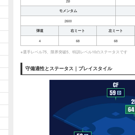
2B
モメンタム
2600
弾道
右ミート
左ミート
4
68
68
※選手レベル75、限界突破5、特訓レベル10のステータスです
守備適性とステータス｜プレイスタイル