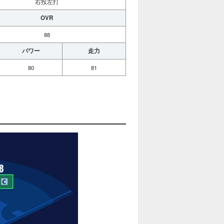
右投左打
OVR
88
パワー
走力
80
81