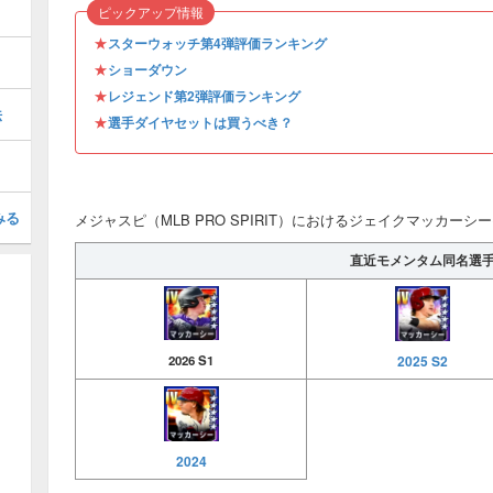
ピックアップ情報
★
スターウォッチ第4弾評価ランキング
★
ショーダウン
★
レジェンド第2弾評価ランキング
法
★
選手ダイヤセットは買うべき？
みる
メジャスピ（MLB PRO SPIRIT）におけるジェイクマッカーシー(2
直近モメンタム同名選
2025 S2
2026 S1
2024