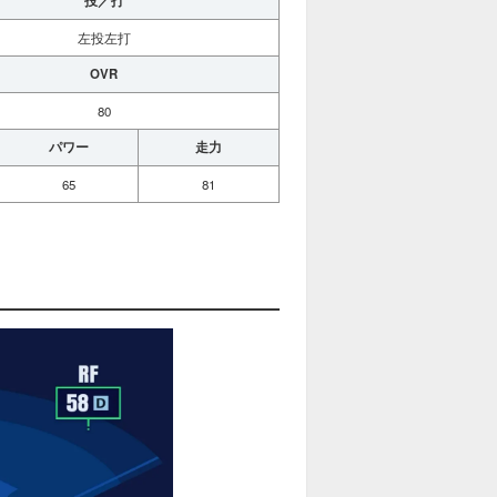
投／打
左投左打
OVR
80
パワー
走力
65
81