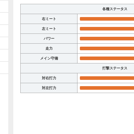
各種ステータス
右ミート
左ミート
パワー
走力
メイン守備
打撃ステータス
対右打力
対左打力