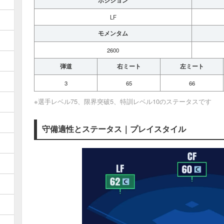
ポジション
LF
モメンタム
2600
弾道
右ミート
左ミート
3
65
66
※選手レベル75、限界突破5、特訓レベル10のステータスです
守備適性とステータス｜プレイスタイル