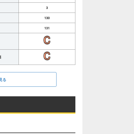
3
130
131
価
見る