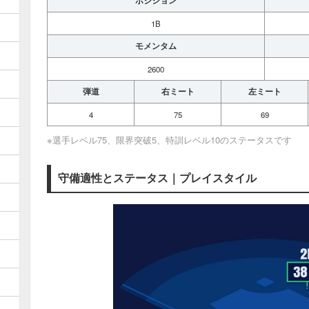
ポジション
1B
モメンタム
2600
弾道
右ミート
左ミート
4
75
69
※選手レベル75、限界突破5、特訓レベル10のステータスです
守備適性とステータス｜プレイスタイル