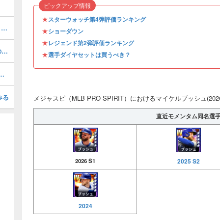
ピックアップ情報
★
スターウォッチ第4弾評価ランキング
ドレイクボールドウィン(2026 S1 AS 1)の評価とステータス
★
ショーダウン
★
レジェンド第2弾評価ランキング
フランシスコリンドーア(2026 S1 IS)の評価とステータス
★
選手ダイヤセットは買うべき？
5 S2 WS 3)の評価とステータス
みる
メジャスピ（MLB PRO SPIRIT）におけるマイケルブッシュ(202
直近モメンタム同名選
2025 S2
2026 S1
2024