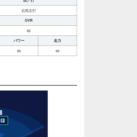
投／打
右投左打
OVR
85
パワー
走力
80
69