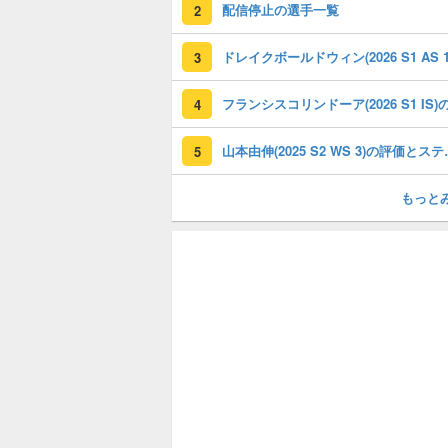
配信停止の選手一覧
2
3
4
山本由伸(202
5
もっと