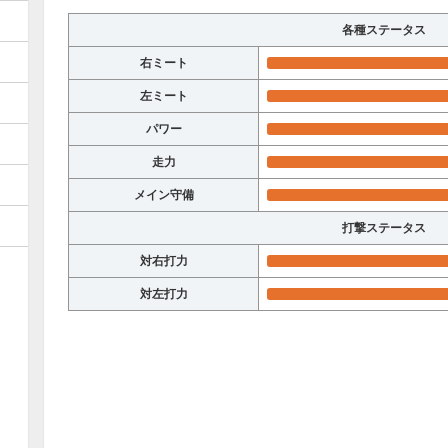
各種ステータス
右ミート
左ミート
パワー
走力
メイン守備
打撃ステータス
対右打力
対左打力