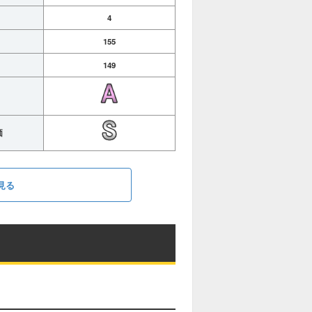
4
155
149
価
見る