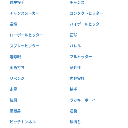
対左投手
チャンス
チャンスメーカー
コンタクトヒッター
逆境
ハイボールヒッター
ローボールヒッター
初球
スプレーヒッター
バレル
選球眼
プルヒッター
固め打ち
意外性
リベンジ
内野安打
走塁
捕手
強肩
ラッキーボーイ
満塁男
連発
ピッチトンネル
球持ち