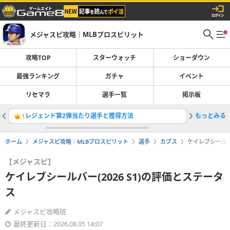
メジャスピ攻略｜MLBプロスピリット
攻略TOP
スターウォッチ
ショーダウン
最強ランキング
ガチャ
イベント
リセマラ
選手一覧
掲示板
レジェンド第2弾当たり選手と獲得方法
もっとみる
OTWお
1
2
ホーム
メジャスピ攻略｜MLBプロスピリット
選手
カブス
ケイレブシールバー
【メジャスピ】
ケイレブシールバー(2026 S1)の評価とステータ
ス
メジャスピ攻略班
最終更新日：2026.08.05 14:07