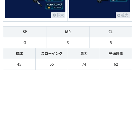
拡大
拡大
SP
MR
CL
G
S
B
捕球
スローイング
肩力
守備評価
45
55
74
62