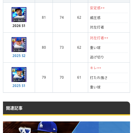
安定感++
81
74
62
威圧感
2026 S1
対左打者
対左打者++
80
73
62
重い球
2025 S2
逃げ切り
キレ++
79
70
61
打たれ強さ
2025 S1
重い球
関連記事