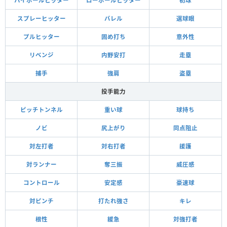
ハイボールヒッター
ローボールヒッター
初球
スプレーヒッター
バレル
選球眼
プルヒッター
固め打ち
意外性
リベンジ
内野安打
走塁
捕手
強肩
盗塁
投手能力
ピッチトンネル
重い球
球持ち
ノビ
尻上がり
同点阻止
対左打者
対右打者
援護
対ランナー
奪三振
威圧感
コントロール
安定感
豪速球
対ピンチ
打たれ強さ
キレ
根性
緩急
対強打者