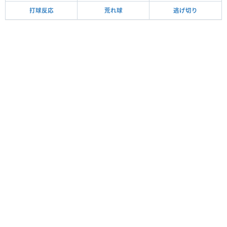
打球反応
荒れ球
逃げ切り