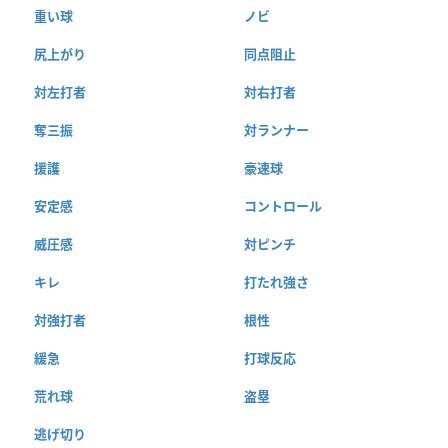
重い球
ノビ
尻上がり
同点阻止
対左打者
対右打者
奪三振
対ランナー
援護
豪速球
安定感
コントロール
威圧感
対ピンチ
キレ
打たれ強さ
対強打者
根性
緩急
打球反応
荒れ球
盗塁
逃げ切り