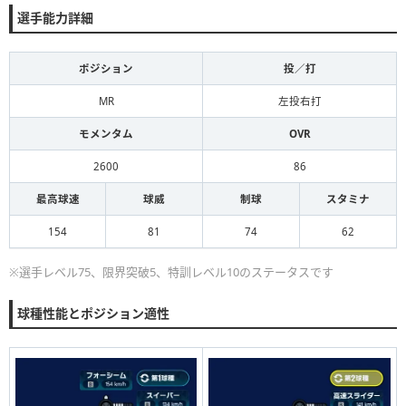
選手能力詳細
ポジション
投／打
MR
左投右打
モメンタム
OVR
2600
86
最高球速
球威
制球
スタミナ
154
81
74
62
※選手レベル75、限界突破5、特訓レベル10のステータスです
球種性能とポジション適性