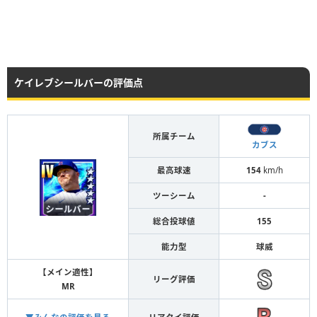
ケイレブシールバーの評価点
所属チーム
カブス
最高球速
154
km/h
ツーシーム
-
総合投球値
155
能力型
球威
【メイン適性】
リーグ評価
MR