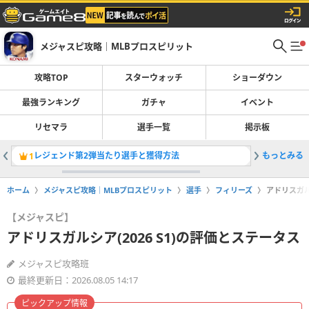
メジャスピ攻略｜MLBプロスピリット
攻略TOP
スターウォッチ
ショーダウン
最強ランキング
ガチャ
イベント
リセマラ
選手一覧
掲示板
レジェンド第2弾当たり選手と獲得方法
もっとみる
先発（S
1
2
ホーム
メジャスピ攻略｜MLBプロスピリット
選手
フィリーズ
アドリスガル
【メジャスピ】
アドリスガルシア(2026 S1)の評価とステータス
メジャスピ攻略班
最終更新日：2026.08.05 14:17
ピックアップ情報