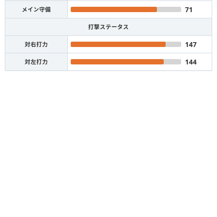
71
メイン守備
打撃ステータス
147
対右打力
144
対左打力