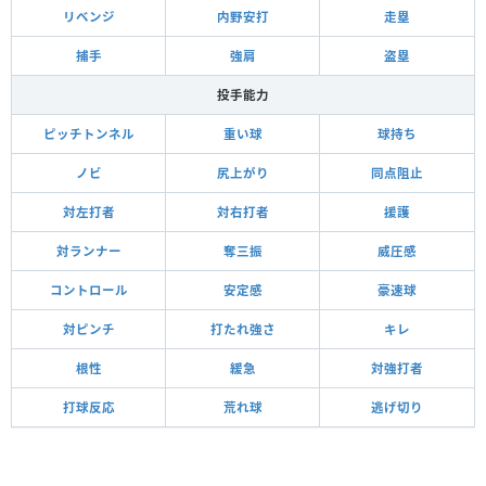
リベンジ
内野安打
走塁
捕手
強肩
盗塁
投手能力
ピッチトンネル
重い球
球持ち
ノビ
尻上がり
同点阻止
対左打者
対右打者
援護
対ランナー
奪三振
威圧感
コントロール
安定感
豪速球
対ピンチ
打たれ強さ
キレ
根性
緩急
対強打者
打球反応
荒れ球
逃げ切り