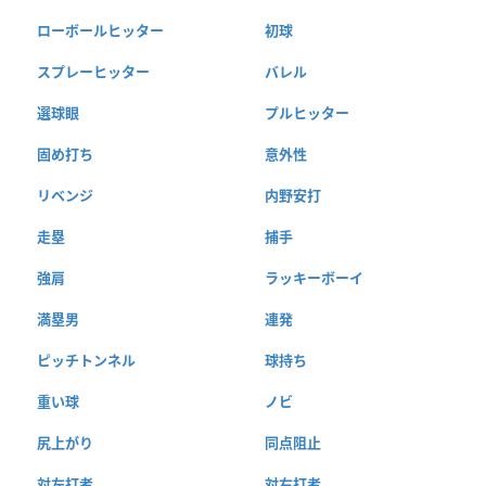
ローボールヒッター
初球
スプレーヒッター
バレル
選球眼
プルヒッター
固め打ち
意外性
リベンジ
内野安打
走塁
捕手
強肩
ラッキーボーイ
満塁男
連発
ピッチトンネル
球持ち
重い球
ノビ
尻上がり
同点阻止
対左打者
対右打者