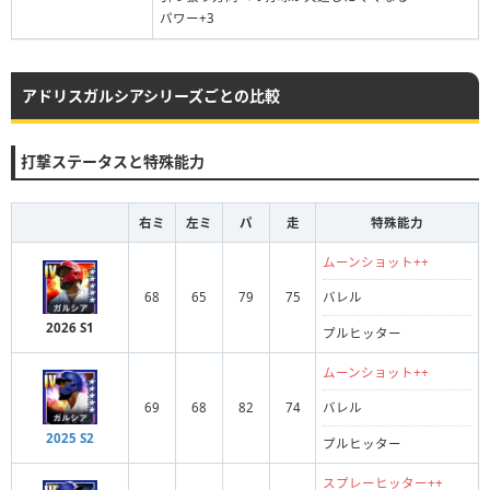
パワー+3
アドリスガルシアシリーズごとの比較
打撃ステータスと特殊能力
右ミ
左ミ
パ
走
特殊能力
ムーンショット++
68
65
79
75
バレル
2026 S1
プルヒッター
ムーンショット++
69
68
82
74
バレル
2025 S2
プルヒッター
スプレーヒッター++