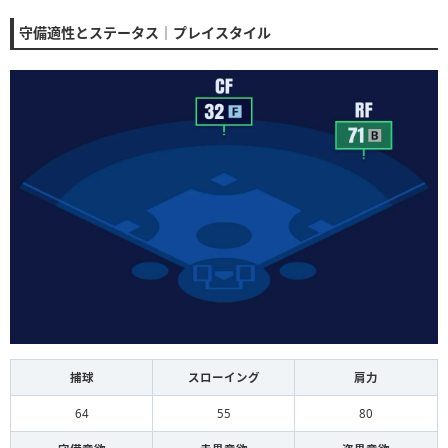
守備適性とステータス｜プレイスタイル
捕球
スローイング
肩力
64
55
80