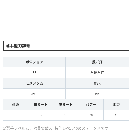
選手能力詳細
ポジション
投／打
RF
右投右打
モメンタム
OVR
2600
86
弾道
右ミート
左ミート
パワー
走力
3
68
65
79
75
※選手レベル75、限界突破5、特訓レベル10のステータスです