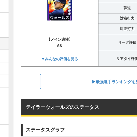
弾道
対右打力
対左打力
【メイン適性】
リーグ評価
SS
▼みんなの評価を見る
リアタイ評
▶︎最強選手ランキングを
テイラーウォールズのステータス
ステータスグラフ