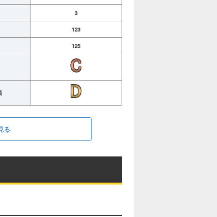
3
123
125
価
見る