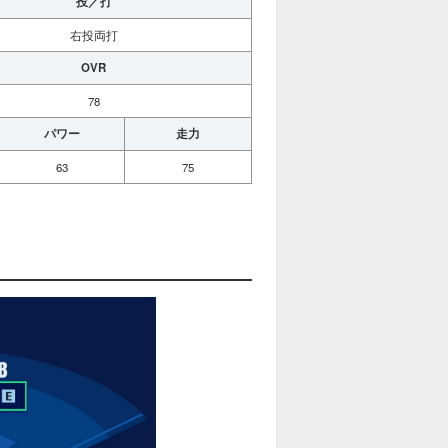
投／打
右投両打
OVR
78
パワー
走力
63
75