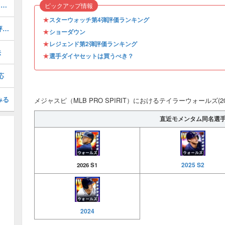
クオホンチー(2026 S1 JL EX)の評価とステータス
ピックアップ情報
★
スターウォッチ第4弾評価ランキング
ビニーカスティーヤ(2025 S2 LE 4)の評価とステータス
★
ショーダウン
★
レジェンド第2弾評価ランキング
法
★
選手ダイヤセットは買うべき？
応
みる
メジャスピ（MLB PRO SPIRIT）におけるテイラーウォールズ(20
直近モメンタム同名選
2025 S2
2026 S1
2024