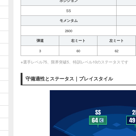
ポジション
SS
モメンタム
2600
弾道
右ミート
左ミート
3
60
62
※選手レベル75、限界突破5、特訓レベル10のステータスです
守備適性とステータス｜プレイスタイル