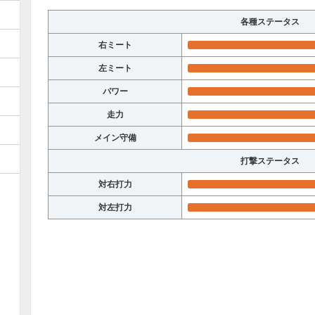
各種ステータス
右ミート
左ミート
パワー
走力
メイン守備
打撃ステータス
対右打力
対左打力