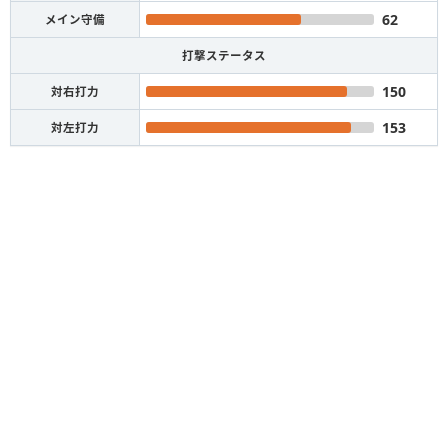
62
メイン守備
打撃ステータス
150
対右打力
153
対左打力