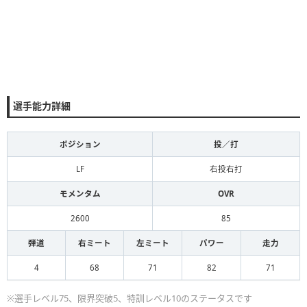
選手能力詳細
ポジション
投／打
LF
右投右打
モメンタム
OVR
2600
85
弾道
右ミート
左ミート
パワー
走力
4
68
71
82
71
※選手レベル75、限界突破5、特訓レベル10のステータスです