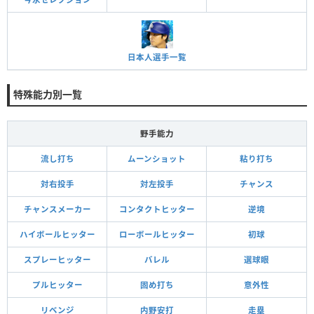
日本人選手一覧
特殊能力別一覧
野手能力
流し打ち
ムーンショット
粘り打ち
対右投手
対左投手
チャンス
チャンスメーカー
コンタクトヒッター
逆境
ハイボールヒッター
ローボールヒッター
初球
スプレーヒッター
バレル
選球眼
プルヒッター
固め打ち
意外性
リベンジ
内野安打
走塁