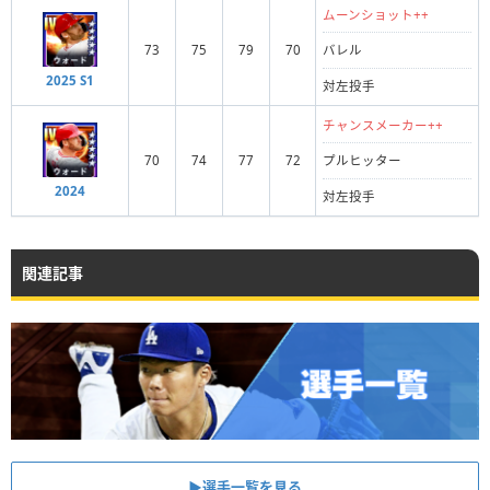
ムーンショット++
73
75
79
70
バレル
2025 S1
対左投手
チャンスメーカー++
70
74
77
72
プルヒッター
2024
対左投手
関連記事
▶︎選手一覧を見る