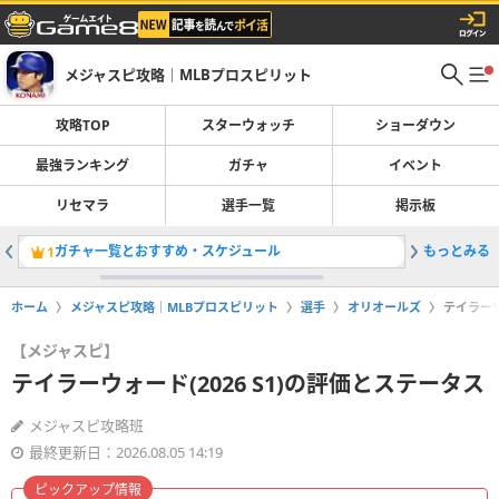
メジャスピ攻略｜MLBプロスピリット
攻略TOP
スターウォッチ
ショーダウン
最強ランキング
ガチャ
イベント
リセマラ
選手一覧
掲示板
ガチャ一覧とおすすめ・スケジュール
もっとみる
最強選手
1
2
ホーム
メジャスピ攻略｜MLBプロスピリット
選手
オリオールズ
テイラーウ
【メジャスピ】
テイラーウォード(2026 S1)の評価とステータス
メジャスピ攻略班
最終更新日：2026.08.05 14:19
ピックアップ情報