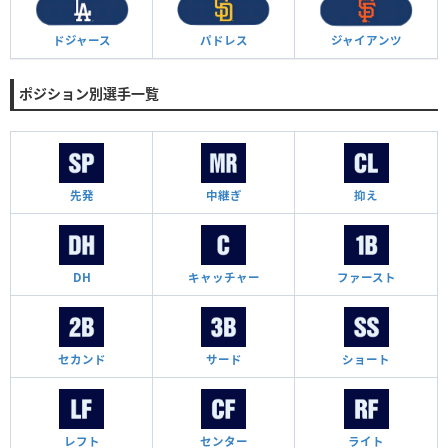
ドジャース
パドレス
ジャイアンツ
ポジション別選手一覧
先発
中継ぎ
抑え
DH
キャッチャー
ファースト
セカンド
サード
ショート
レフト
センター
ライト