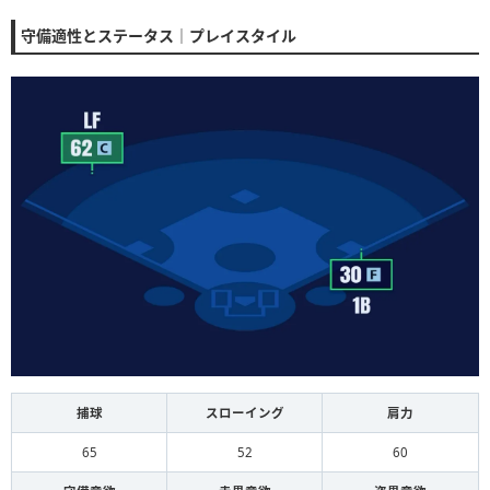
守備適性とステータス｜プレイスタイル
捕球
スローイング
肩力
65
52
60