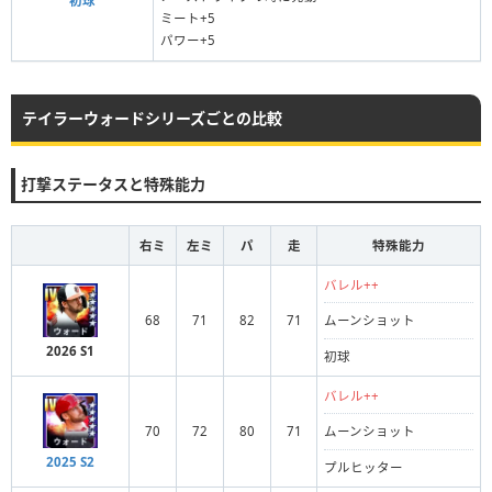
初球
ミート+5
パワー+5
テイラーウォードシリーズごとの比較
打撃ステータスと特殊能力
右ミ
左ミ
パ
走
特殊能力
バレル++
68
71
82
71
ムーンショット
2026 S1
初球
バレル++
70
72
80
71
ムーンショット
2025 S2
プルヒッター