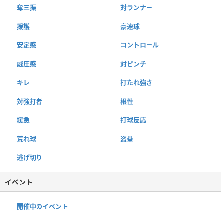
奪三振
対ランナー
援護
豪速球
安定感
コントロール
威圧感
対ピンチ
キレ
打たれ強さ
対強打者
根性
緩急
打球反応
荒れ球
盗塁
逃げ切り
イベント
開催中のイベント