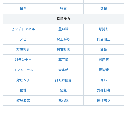
捕手
強肩
盗塁
投手能力
ピッチトンネル
重い球
球持ち
ノビ
尻上がり
同点阻止
対左打者
対右打者
援護
対ランナー
奪三振
威圧感
コントロール
安定感
豪速球
対ピンチ
打たれ強さ
キレ
根性
緩急
対強打者
打球反応
荒れ球
逃げ切り