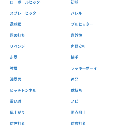
ローボールヒッター
初球
スプレーヒッター
バレル
選球眼
プルヒッター
固め打ち
意外性
リベンジ
内野安打
走塁
捕手
強肩
ラッキーボーイ
満塁男
連発
ピッチトンネル
球持ち
重い球
ノビ
尻上がり
同点阻止
対左打者
対右打者