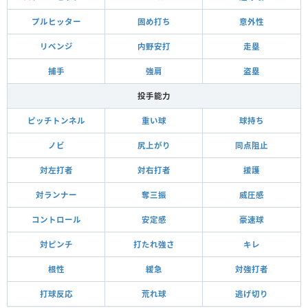
プルヒッター
固め打ち
意外性
リベンジ
内野安打
走塁
捕手
強肩
盗塁
投手能力
ピッチトンネル
重い球
球持ち
ノビ
尻上がり
同点阻止
対左打者
対右打者
援護
対ランナー
奪三振
威圧感
コントロール
安定感
豪速球
対ピンチ
打たれ強さ
キレ
根性
緩急
対強打者
打球反応
荒れ球
逃げ切り