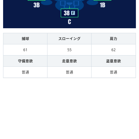
捕球
スローイング
肩力
61
55
62
守備意欲
走塁意欲
盗塁意欲
普通
普通
普通