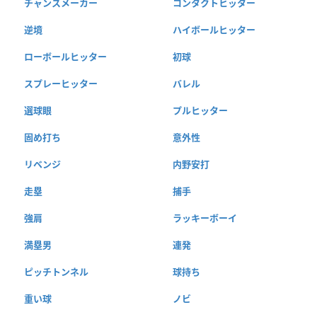
チャンスメーカー
コンタクトヒッター
逆境
ハイボールヒッター
ローボールヒッター
初球
スプレーヒッター
バレル
選球眼
プルヒッター
固め打ち
意外性
リベンジ
内野安打
走塁
捕手
強肩
ラッキーボーイ
満塁男
連発
ピッチトンネル
球持ち
重い球
ノビ