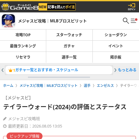
メジャスピ攻略｜MLBプロスピリット
攻略TOP
スターウォッチ
ショーダウン
最強ランキング
ガチャ
イベント
リセマラ
選手一覧
掲示板
ガチャ一覧とおすすめ・スケジュール
もっとみる
最強選手
1
2
ホーム
メジャスピ攻略｜MLBプロスピリット
選手
エンゼルス
テイラーウォ
【メジャスピ】
テイラーウォード(2024)の評価とステータス
メジャスピ攻略班
最終更新日：2026.08.05 13:05
ピックアップ情報