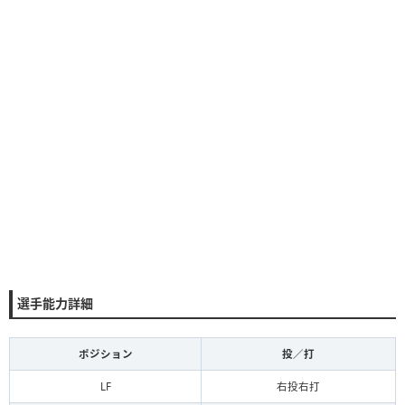
選手能力詳細
ポジション
投／打
LF
右投右打