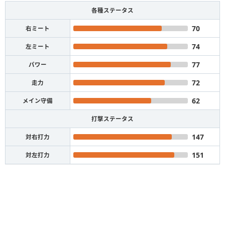
各種ステータス
70
右ミート
74
左ミート
77
パワー
72
走力
62
メイン守備
打撃ステータス
147
対右打力
151
対左打力