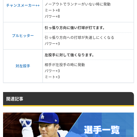
ノーアウトでランナーがいない時に発動
チャンスメーカー++
ミート+8
パワー+8
引っ張り方向に強い打球が打てます。
プルヒッター
引っ張り方向への打球が失速しにくくなる
パワー+3
左投手に対して強くなります。
相手が左投手の時に発動
対左投手
パワー+3
ミート+3
関連記事