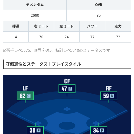
モメンタム
OVR
2000
85
弾道
右ミート
左ミート
パワー
走力
4
70
74
77
72
※選手レベル75、限界突破5、特訓レベル10のステータスです
守備適性とステータス｜プレイスタイル