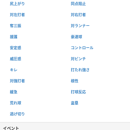
尻上がり
同点阻止
対左打者
対右打者
奪三振
対ランナー
援護
豪速球
安定感
コントロール
威圧感
対ピンチ
キレ
打たれ強さ
対強打者
根性
緩急
打球反応
荒れ球
盗塁
逃げ切り
イベント