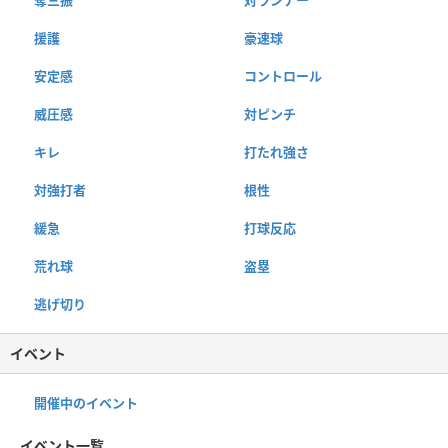
援護
豪速球
安定感
コントロール
威圧感
対ピンチ
キレ
打たれ強さ
対強打者
根性
緩急
打球反応
荒れ球
盗塁
逃げ切り
イベント
開催中のイベント
イベント一覧