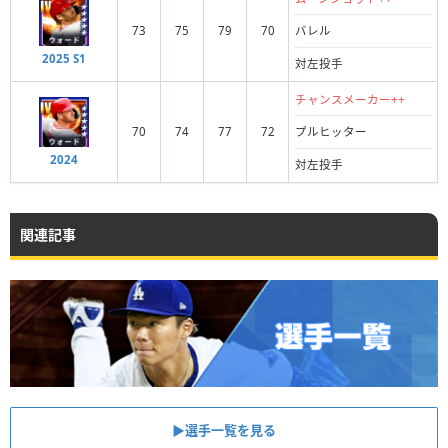
73
75
79
70
バレル
2025 S1
対左投手
チャンスメーカー++
70
74
77
72
プルヒッター
2024
対左投手
関連記事
▶︎選手一覧を見る