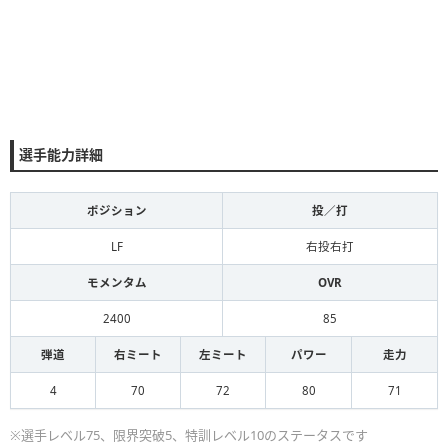
選手能力詳細
ポジション
投／打
LF
右投右打
モメンタム
OVR
2400
85
弾道
右ミート
左ミート
パワー
走力
4
70
72
80
71
※選手レベル75、限界突破5、特訓レベル10のステータスです