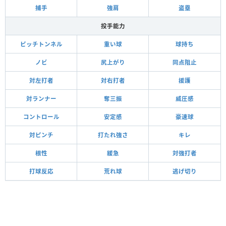
捕手
強肩
盗塁
投手能力
ピッチトンネル
重い球
球持ち
ノビ
尻上がり
同点阻止
対左打者
対右打者
援護
対ランナー
奪三振
威圧感
コントロール
安定感
豪速球
対ピンチ
打たれ強さ
キレ
根性
緩急
対強打者
打球反応
荒れ球
逃げ切り