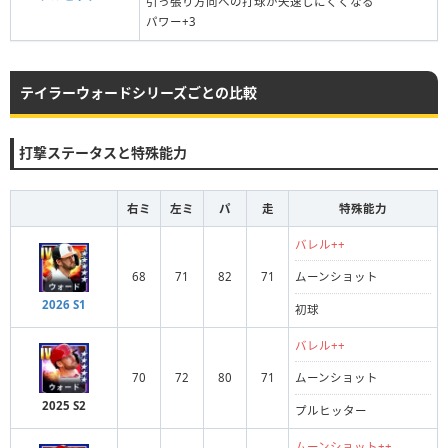
引っ張り方向への打球が失速しにくくなる
パワー+3
テイラーウォードシリーズごとの比較
打撃ステータスと特殊能力
右ミ
左ミ
パ
走
特殊能力
バレル++
68
71
82
71
ムーンショット
2026 S1
初球
バレル++
70
72
80
71
ムーンショット
2025 S2
プルヒッター
ムーンショット++