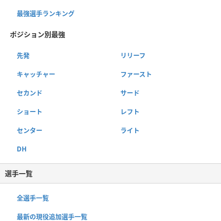
最強選手ランキング
ポジション別最強
先発
リリーフ
キャッチャー
ファースト
セカンド
サード
ショート
レフト
センター
ライト
DH
選手一覧
全選手一覧
最新の現役追加選手一覧