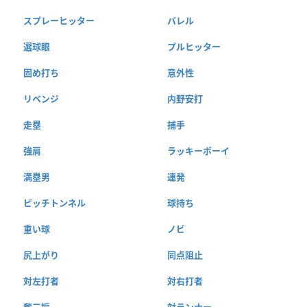
スプレーヒッター
バレル
選球眼
プルヒッター
固め打ち
意外性
リベンジ
内野安打
走塁
捕手
強肩
ラッキーボーイ
満塁男
連発
ピッチトンネル
球持ち
重い球
ノビ
尻上がり
同点阻止
対左打者
対右打者
奪三振
対ランナー