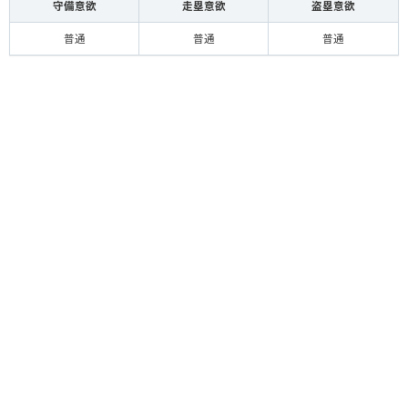
守備意欲
走塁意欲
盗塁意欲
普通
普通
普通