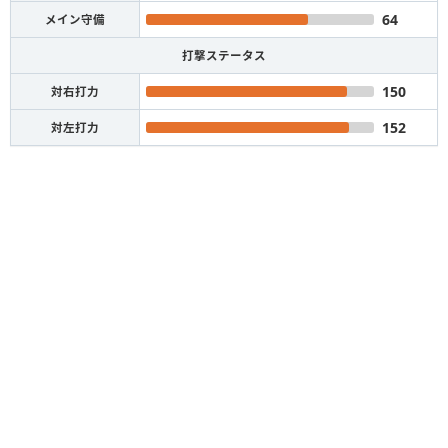
64
メイン守備
打撃ステータス
150
対右打力
152
対左打力