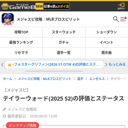
メジャスピ攻略｜MLBプロスピリット
攻略TOP
スターウォッチ
ショーダウン
最強ランキング
ガチャ
イベント
リセマラ
選手一覧
掲示板
フォスターグリフィン(2026 S1 OTW 4)の評価とステータス
もっとみる
1
2
ホーム
メジャスピ攻略｜MLBプロスピリット
選手
エンゼルス
テイラーウォ
【メジャスピ】
テイラーウォード(2025 S2)の評価とステータス
メジャスピ攻略班
最終更新日：2026.08.05 13:45
ピックアップ情報