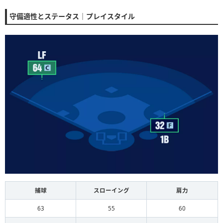
守備適性とステータス｜プレイスタイル
捕球
スローイング
肩力
63
55
60