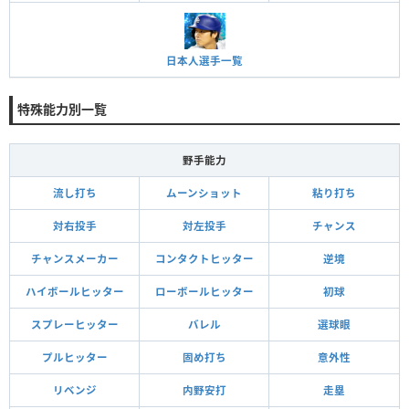
日本人選手一覧
特殊能力別一覧
野手能力
流し打ち
ムーンショット
粘り打ち
対右投手
対左投手
チャンス
チャンスメーカー
コンタクトヒッター
逆境
ハイボールヒッター
ローボールヒッター
初球
スプレーヒッター
バレル
選球眼
プルヒッター
固め打ち
意外性
リベンジ
内野安打
走塁