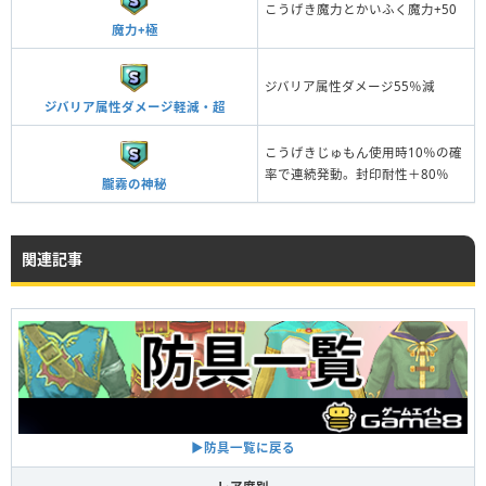
こうげき魔力とかいふく魔力+50
魔力+極
ジバリア属性ダメージ55％減
ジバリア属性ダメージ軽減・超
こうげきじゅもん使用時10％の確
率で連続発動。封印耐性＋80％
朧霧の神秘
関連記事
▶︎防具一覧に戻る