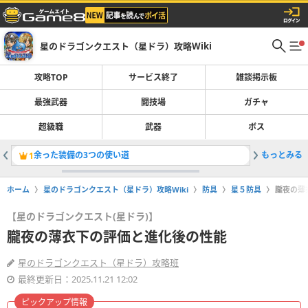
星のドラゴンクエスト（星ドラ）攻略Wiki
攻略TOP
サービス終了
雑談掲示板
最強武器
闘技場
ガチャ
超級職
武器
ボス
余った装備の3つの使い道
もっとみる
黒刃のは
1
2
ホーム
星のドラゴンクエスト（星ドラ）攻略Wiki
防具
星５防具
朧夜の薄
【星のドラゴンクエスト(星ドラ)】
朧夜の薄衣下の評価と進化後の性能
星のドラゴンクエスト（星ドラ）攻略班
最終更新日：2025.11.21 12:02
ピックアップ情報