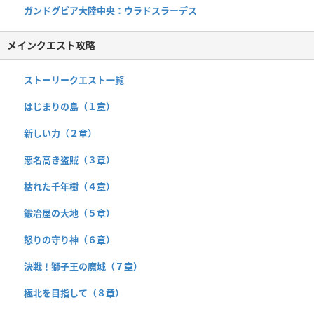
ガンドグビア大陸中央：ウラドスラーデス
メインクエスト攻略
ストーリークエスト一覧
はじまりの島（１章）
新しい力（２章）
悪名高き盗賊（３章）
枯れた千年樹（４章）
鍛冶屋の大地（５章）
怒りの守り神（６章）
決戦！獅子王の魔城（７章）
極北を目指して（８章）