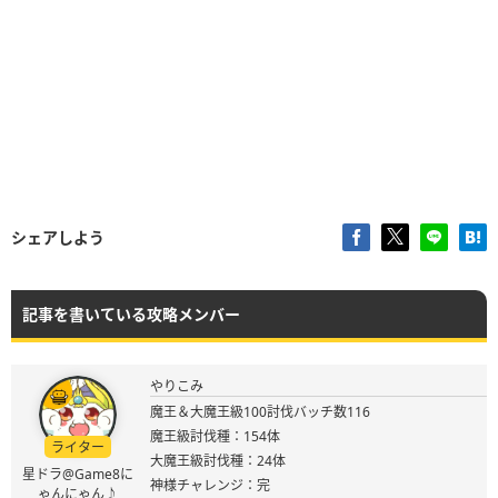
シェアしよう
記事を書いている攻略メンバー
やりこみ
魔王＆大魔王級100討伐バッチ数116
魔王級討伐種：154体
ライター
大魔王級討伐種：24体
星ドラ@Game8に
神様チャレンジ：完
ゃんにゃん♪