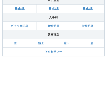
レア度別
星5防具
星4防具
星3防具
入手別
ガチャ産防具
錬金防具
覚醒防具
武器種別
兜
鎧上
鎧下
盾
アクセサリー