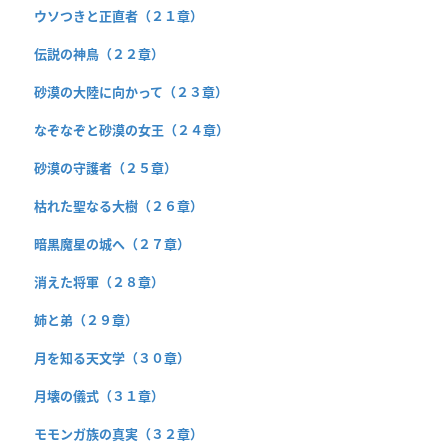
ウソつきと正直者（２１章）
伝説の神鳥（２２章）
砂漠の大陸に向かって（２３章）
なぞなぞと砂漠の女王（２４章）
砂漠の守護者（２５章）
枯れた聖なる大樹（２６章）
暗黒魔星の城へ（２７章）
消えた将軍（２８章）
姉と弟（２９章）
月を知る天文学（３０章）
月壊の儀式（３１章）
モモンガ族の真実（３２章）