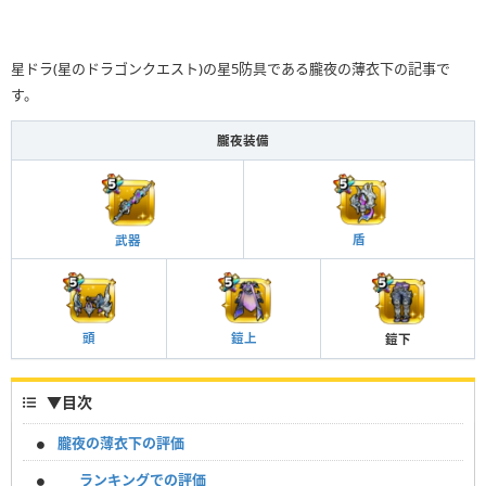
星ドラ(星のドラゴンクエスト)の星5防具である朧夜の薄衣下の記事で
す。
朧夜装備
盾
武器
鎧上
頭
鎧下
▼
目次
朧夜の薄衣下の評価
ランキングでの評価