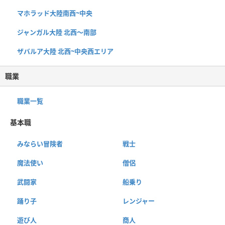
マホラッド大陸南西~中央
ジャンガル大陸 北西〜南部
ザバルア大陸 北西~中央西エリア
職業
職業一覧
基本職
みならい冒険者
戦士
魔法使い
僧侶
武闘家
船乗り
踊り子
レンジャー
遊び人
商人