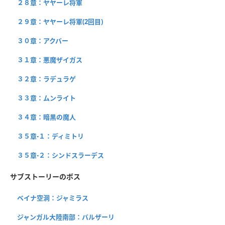
２８章：ヤヤーレ将軍
２９章：ヤヤーレ将軍(2回目)
３０章：アクバー
３１章：悪魔ザイガス
３２章：ラデュラゲ
３３章：ムンライト
３４章：暗黒の魔人
３５章-１：ディミトリ
３５章-２：シンドスラーデス
サブストーリーのボス
ベイナ空洞：ジャミラス
ジャンガル大陸南部：バルザーリ