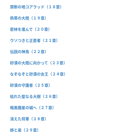
禁断の地コアラッド（１８章）
熱帯の大陸（１９章）
密林を進んで（２０章）
ウソつきと正直者（２１章）
伝説の神鳥（２２章）
砂漠の大陸に向かって（２３章）
なぞなぞと砂漠の女王（２４章）
砂漠の守護者（２５章）
枯れた聖なる大樹（２６章）
暗黒魔星の城へ（２７章）
消えた将軍（２８章）
姉と弟（２９章）