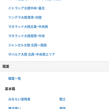
バトラシア大陸中央~最北
ツンデラ大陸港湾~内陸
マホラッド大陸北東~中央西
マホラッド大陸南西~中央
ジャンガル大陸 北西〜南部
ザバルア大陸 北西~中央西エリア
職業
職業一覧
基本職
みならい冒険者
戦士
魔法使い
僧侶