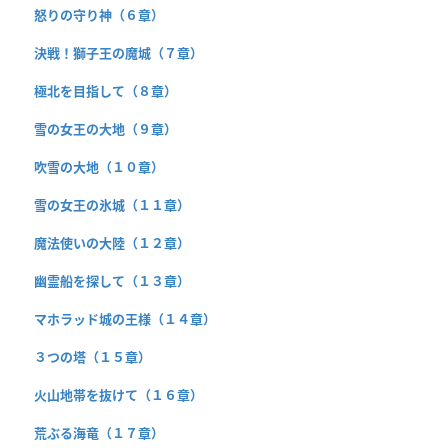
怒りの守り神（６章）
決戦！獅子王の魔城（７章）
極北を目指して（８章）
雪の女王の大地（９章）
吹雪の大地（１０章）
雪の女王の氷城（１１章）
魔法使いの大陸（１２章）
幽霊船を探して（１３章）
マホラッド城の王様（１４章）
３つの塔（１５章）
火山地帯を抜けて（１６章）
荒ぶる海竜（１７章）