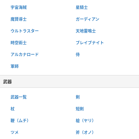
宇宙海賊
星騎士
魔賢導士
ガーディアン
ウルトラスター
天地雷鳴士
時空術士
ブレイブナイト
アルカナロード
侍
軍師
武器
武器一覧
剣
杖
短剣
鞭（ムチ）
槍（ヤリ）
ツメ
斧（オノ）