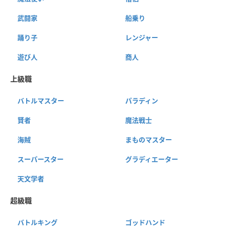
武闘家
船乗り
踊り子
レンジャー
遊び人
商人
上級職
バトルマスター
パラディン
賢者
魔法戦士
海賊
まものマスター
スーパースター
グラディエーター
天文学者
超級職
バトルキング
ゴッドハンド