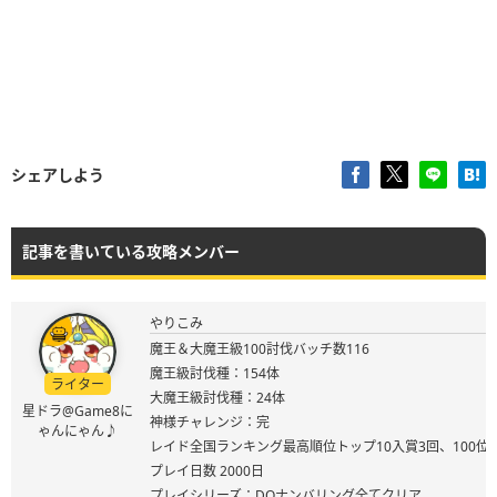
シェアしよう
記事を書いている攻略メンバー
やりこみ
魔王＆大魔王級100討伐バッチ数116
魔王級討伐種：154体
ライター
大魔王級討伐種：24体
星ドラ@Game8に
神様チャレンジ：完
ゃんにゃん♪
レイド全国ランキング最高順位トップ10入賞3回、100位
プレイ日数 2000日
プレイシリーズ：DQナンバリング全てクリア