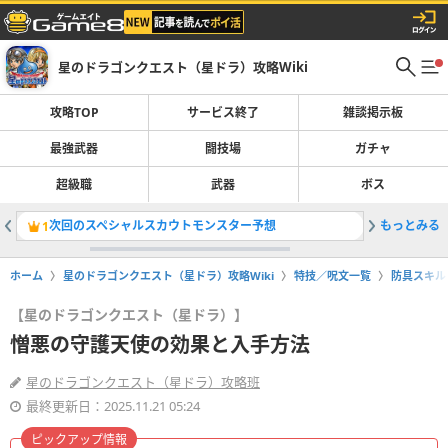
星のドラゴンクエスト（星ドラ）攻略Wiki
攻略TOP
サービス終了
雑談掲示板
最強武器
闘技場
ガチャ
超級職
武器
ボス
次回のスペシャルスカウトモンスター予想
もっとみる
デンタザ
1
2
ホーム
星のドラゴンクエスト（星ドラ）攻略Wiki
特技／呪文一覧
防具スキル
【星のドラゴンクエスト（星ドラ）】
憎悪の守護天使の効果と入手方法
星のドラゴンクエスト（星ドラ）攻略班
最終更新日：2025.11.21 05:24
ピックアップ情報