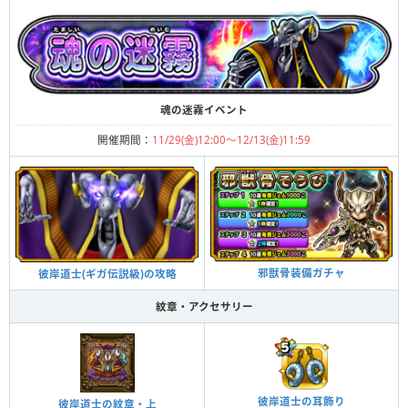
魂の迷霧イベント
開催期間：
11/29(金)12:00～12/13(金)11:59
邪獣骨装備ガチャ
彼岸道士(ギガ伝説級)の攻略
紋章・アクセサリー
彼岸道士の耳飾り
彼岸道士の紋章・上