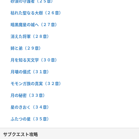
砂漠の守護者（２５章）
枯れた聖なる大樹（２６章）
暗黒魔星の城へ（２７章）
消えた将軍（２８章）
姉と弟（２９章）
月を知る天文学（３０章）
月壊の儀式（３１章）
モモンガ族の真実（３２章）
月の秘密（３３章）
星のきおく（３４章）
ふたつの星（３５章）
サブクエスト攻略