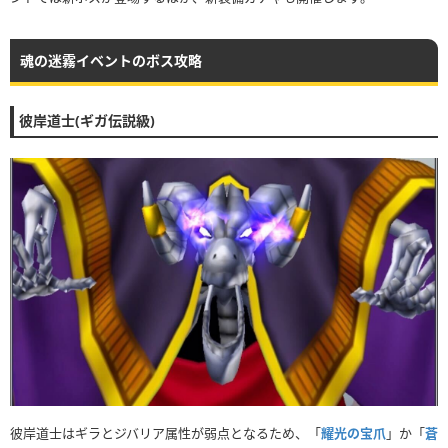
魂の迷霧イベントのボス攻略
彼岸道士(ギガ伝説級)
彼岸道士はギラとジバリア属性が弱点となるため、「
耀光の宝爪
」か「
蒼