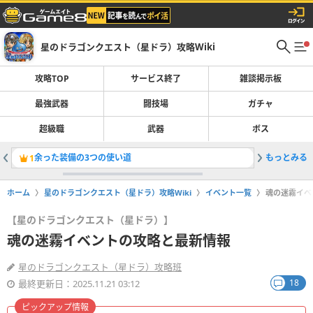
星のドラゴンクエスト（星ドラ）攻略Wiki
攻略TOP
サービス終了
雑談掲示板
最強武器
闘技場
ガチャ
超級職
武器
ボス
余った装備の3つの使い道
もっとみる
マヒ耐性
1
2
ホーム
星のドラゴンクエスト（星ドラ）攻略Wiki
イベント一覧
魂の迷霧イベ
【星のドラゴンクエスト（星ドラ）】
魂の迷霧イベントの攻略と最新情報
星のドラゴンクエスト（星ドラ）攻略班
18
最終更新日：2025.11.21 03:12
ピックアップ情報