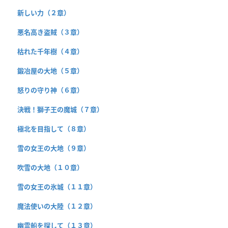
新しい力（２章）
悪名高き盗賊（３章）
枯れた千年樹（４章）
鍛冶屋の大地（５章）
怒りの守り神（６章）
決戦！獅子王の魔城（７章）
極北を目指して（８章）
雪の女王の大地（９章）
吹雪の大地（１０章）
雪の女王の氷城（１１章）
魔法使いの大陸（１２章）
幽霊船を探して（１３章）