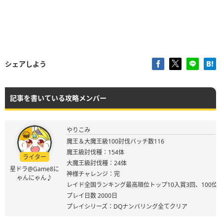
シェアしよう
記事を書いている攻略メンバー
やりこみ
魔王＆大魔王級100討伐バッチ数116
魔王級討伐種：154体
ライター
大魔王級討伐種：24体
星ドラ@Game8に
神様チャレンジ：完
ゃんにゃん♪
レイド全国ランキング最高順位トップ10入賞3回、100位
プレイ日数 2000日
プレイシリーズ：DQナンバリング全てクリア