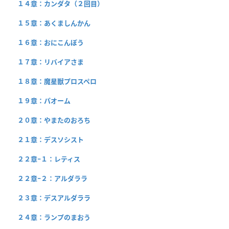
１４章：カンダタ（２回目）
１５章：あくましんかん
１６章：おにこんぼう
１７章：リバイアさま
１８章：魔星獣プロスペロ
１９章：パオーム
２０章：やまたのおろち
２１章：デスソシスト
２２章−１：レティス
２２章−２：アルダララ
２３章：デスアルダララ
２４章：ランプのまおう