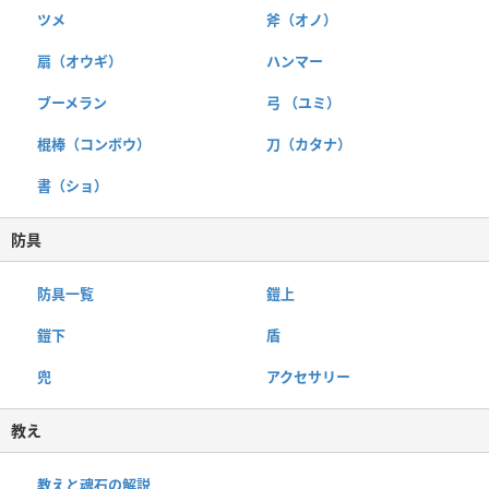
ツメ
斧（オノ）
扇（オウギ）
ハンマー
ブーメラン
弓 （ユミ）
棍棒（コンボウ）
刀（カタナ）
書（ショ）
防具
防具一覧
鎧上
鎧下
盾
兜
アクセサリー
教え
教えと魂石の解説