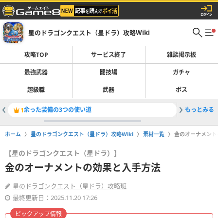
星のドラゴンクエスト（星ドラ）攻略Wiki
攻略TOP
サービス終了
雑談掲示板
最強武器
闘技場
ガチャ
超級職
武器
ボス
余った装備の3つの使い道
もっとみる
「ザバル
1
2
ホーム
星のドラゴンクエスト（星ドラ）攻略Wiki
素材一覧
金のオーナメント
【星のドラゴンクエスト（星ドラ）】
金のオーナメントの効果と入手方法
星のドラゴンクエスト（星ドラ）攻略班
最終更新日：2025.11.20 17:26
ピックアップ情報