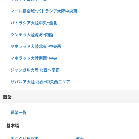
マール島全域~バトラシア大陸中央東
バトラシア大陸中央~最北
ツンデラ大陸港湾~内陸
マホラッド大陸北東~中央西
マホラッド大陸南西~中央
ジャンガル大陸 北西〜南部
ザバルア大陸 北西~中央西エリア
職業
職業一覧
基本職
みならい冒険者
戦士