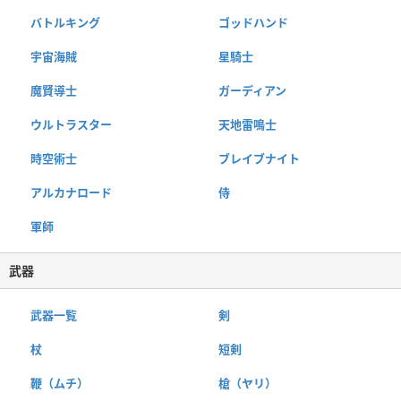
バトルキング
ゴッドハンド
宇宙海賊
星騎士
魔賢導士
ガーディアン
ウルトラスター
天地雷鳴士
時空術士
ブレイブナイト
アルカナロード
侍
軍師
武器
武器一覧
剣
杖
短剣
鞭（ムチ）
槍（ヤリ）