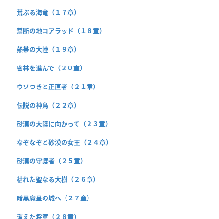
荒ぶる海竜（１７章）
禁断の地コアラッド（１８章）
熱帯の大陸（１９章）
密林を進んで（２０章）
ウソつきと正直者（２１章）
伝説の神鳥（２２章）
砂漠の大陸に向かって（２３章）
なぞなぞと砂漠の女王（２４章）
砂漠の守護者（２５章）
枯れた聖なる大樹（２６章）
暗黒魔星の城へ（２７章）
消えた将軍（２８章）