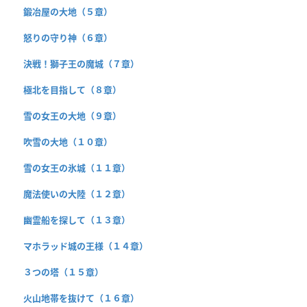
鍛冶屋の大地（５章）
怒りの守り神（６章）
決戦！獅子王の魔城（７章）
極北を目指して（８章）
雪の女王の大地（９章）
吹雪の大地（１０章）
雪の女王の氷城（１１章）
魔法使いの大陸（１２章）
幽霊船を探して（１３章）
マホラッド城の王様（１４章）
３つの塔（１５章）
火山地帯を抜けて（１６章）