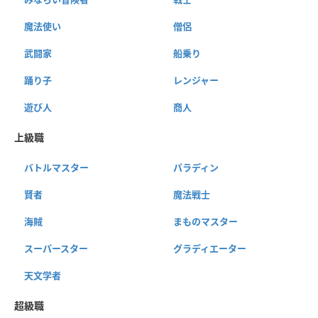
魔法使い
僧侶
武闘家
船乗り
踊り子
レンジャー
遊び人
商人
上級職
バトルマスター
パラディン
賢者
魔法戦士
海賊
まものマスター
スーパースター
グラディエーター
天文学者
超級職