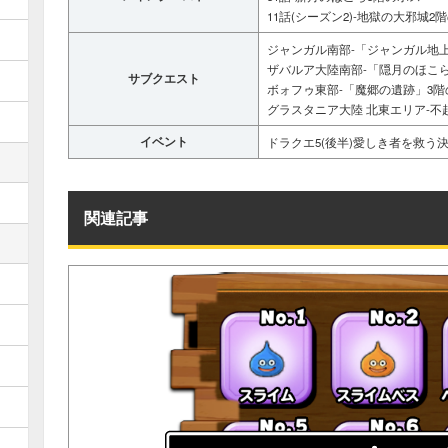
11話(シーズン2)-地獄の大邪城2
ジャンガル南部-「ジャンガル地
ザバルア大陸南部-「隠月のほこ
サブクエスト
ボォフゥ東部-「魔郷の遺跡」3階
グラスタニア大陸 北東エリア-不
イベント
ドラクエ5(後半)愛しき者を救う
関連記事