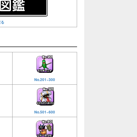
戻る
No.201~300
No.501~600