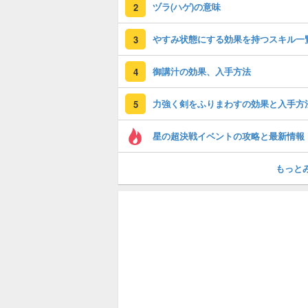
ヅラ(ハゲ)の意味
2
やすみ状態にする効果を持つスキル一
3
御講汁の効果、入手方法
4
力強く剣をふりまわすの効果と入手方
5
星の超決戦イベントの攻略と最新情報
もっと