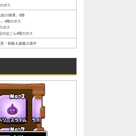
階のボス
上絵の側溝」5階
ら」4階のボス
のボス
起のほこら4階のボス
決意・初級＆超級の道中