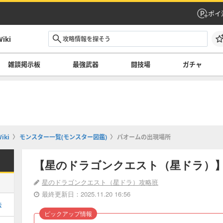
ポイ
ki
雑談掲示板
最強武器
闘技場
ガチャ
ki
モンスター一覧(モンスター図鑑)
パオームの出現場所
【星のドラゴンクエスト（星ドラ）
星のドラゴンクエスト（星ドラ）攻略班
最終更新日：2025.11.20 16:56
法
ピックアップ情報