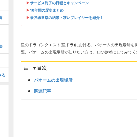
▶︎
サービス終了の日程とキャンペーン
▶︎
10年間の歴史まとめ
覧
▶︎
最強総選挙の結果・凄いプレイヤーを紹介！
星のドラゴンクエスト(星ドラ)における、パオームの出現場所を
法
際、パオームの出現場所が知りたい方は、ぜひ参考にしてみてく
▼
目次
みる
パオームの出現場所
関連記事
Loaded
:
/
Unmute
34.94%