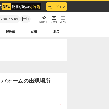
活
ログイン
1
お気に入り追加
ご意見
MENU
お気に入り
超級職
武器
ボス
】パオームの出現場所