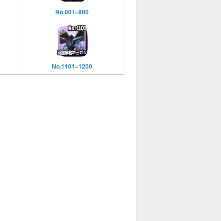
No.801~900
No.1101~1200