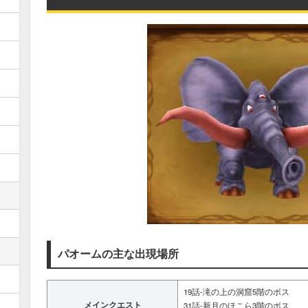
パオームの主な出現場所
19話-滝の上の洞窟5階のボス
メインクエスト
31話-新月のほこら3階のボス