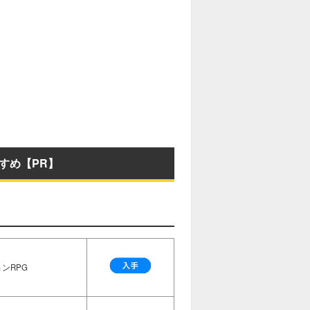
すめ【PR】
ンRPG