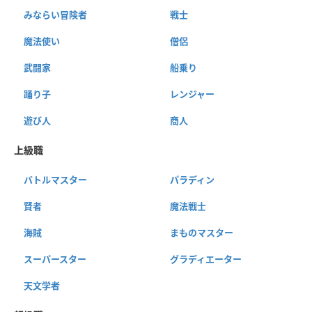
みならい冒険者
戦士
魔法使い
僧侶
武闘家
船乗り
踊り子
レンジャー
遊び人
商人
上級職
バトルマスター
パラディン
賢者
魔法戦士
海賊
まものマスター
スーパースター
グラディエーター
天文学者