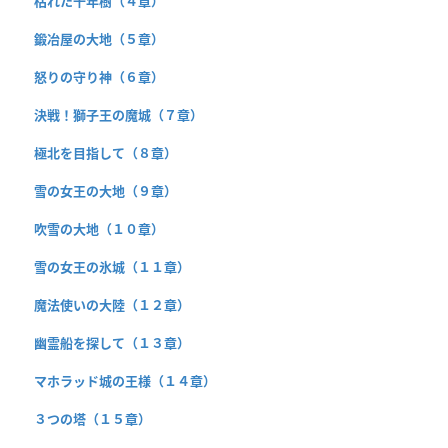
枯れた千年樹（４章）
鍛冶屋の大地（５章）
怒りの守り神（６章）
決戦！獅子王の魔城（７章）
極北を目指して（８章）
雪の女王の大地（９章）
吹雪の大地（１０章）
雪の女王の氷城（１１章）
魔法使いの大陸（１２章）
幽霊船を探して（１３章）
マホラッド城の王様（１４章）
３つの塔（１５章）