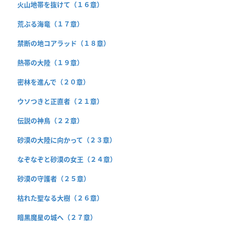
火山地帯を抜けて（１６章）
荒ぶる海竜（１７章）
禁断の地コアラッド（１８章）
熱帯の大陸（１９章）
密林を進んで（２０章）
ウソつきと正直者（２１章）
伝説の神鳥（２２章）
砂漠の大陸に向かって（２３章）
なぞなぞと砂漠の女王（２４章）
砂漠の守護者（２５章）
枯れた聖なる大樹（２６章）
暗黒魔星の城へ（２７章）