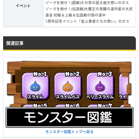
ゾーマを倒せ！(超級)その背の語る強き想いのボス
イベント
ゾーマを倒せ！(伝説級)大魔王の覚醒の道中星の大武
道会 初級＆上級＆伝説級の部の道中
1周年記念イベント「並ぶ勇者たちの想い」のボス
関連記事
モンスター図鑑トップへ戻る