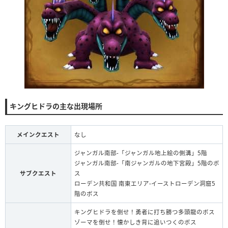
キングヒドラの主な出現場所
メインクエスト
なし
ジャンガル南部-「ジャンガル地上絵の側溝」5階
ジャンガル南部-「南ジャンガルの地下宮殿」5階のボ
サブクエスト
ス
ローデン共和国 南東エリア-イーストローデン洞窟5
階のボス
キングヒドラを倒せ！勇者に打ち勝つ多頭龍のボス
ゾーマを倒せ！懐かしき背に追いつくのボス