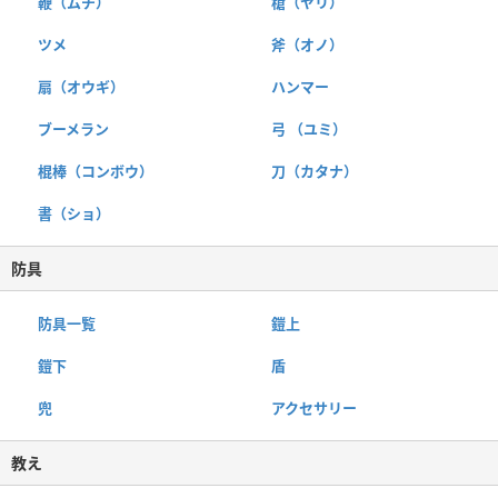
鞭（ムチ）
槍（ヤリ）
ツメ
斧（オノ）
扇（オウギ）
ハンマー
ブーメラン
弓 （ユミ）
棍棒（コンボウ）
刀（カタナ）
書（ショ）
防具
防具一覧
鎧上
鎧下
盾
兜
アクセサリー
教え