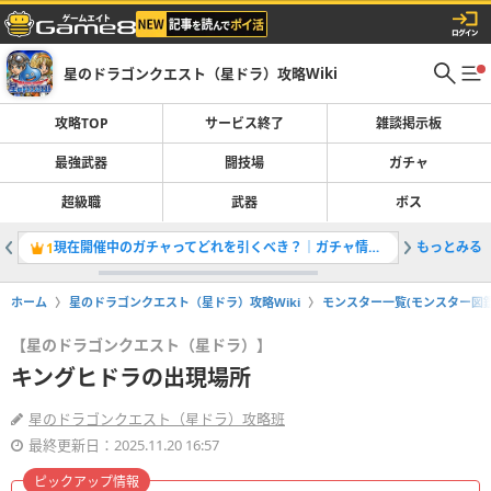
星のドラゴンクエスト（星ドラ）攻略Wiki
攻略TOP
サービス終了
雑談掲示板
最強武器
闘技場
ガチャ
超級職
武器
ボス
現在開催中のガチャってどれを引くべき？｜ガチャ情報一覧
もっとみる
臨戦態勢
1
2
ホーム
星のドラゴンクエスト（星ドラ）攻略Wiki
モンスター一覧(モンスター図鑑
【星のドラゴンクエスト（星ドラ）】
キングヒドラの出現場所
星のドラゴンクエスト（星ドラ）攻略班
最終更新日：2025.11.20 16:57
ピックアップ情報