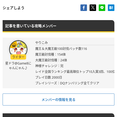
シェアしよう
記事を書いている攻略メンバー
やりこみ
魔王＆大魔王級100討伐バッチ数116
魔王級討伐種：154体
ライター
大魔王級討伐種：24体
星ドラ@Game8に
神様チャレンジ：完
ゃんにゃん♪
レイド全国ランキング最高順位トップ10入賞3回、100位
プレイ日数 2000日
プレイシリーズ：DQナンバリング全てクリア
メンバーの情報を見る