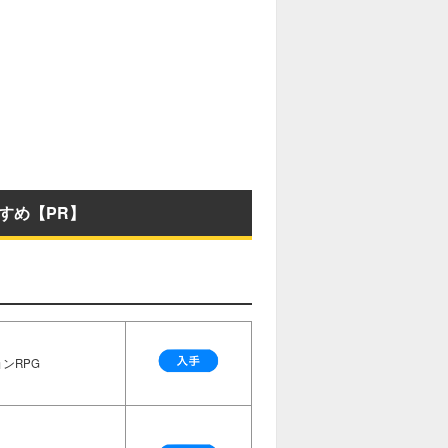
すめ【PR】
ンRPG