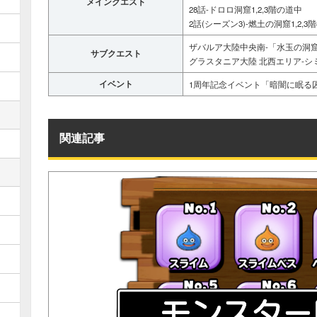
メインクエスト
28話-ドロロ洞窟1,2,3階の道中
2話(シーズン3)-燃土の洞窟1,2,3
ザバルア大陸中央南-「水玉の洞
サブクエスト
グラスタニア大陸 北西エリア-シ
イベント
1周年記念イベント「暗闇に眠る
関連記事