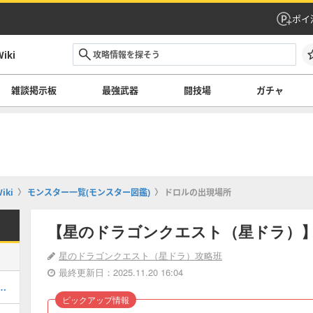
ポイ
ki
雑談掲示板
最強武器
闘技場
ガチャ
ki
モンスター一覧(モンスター図鑑)
ドロルの出現場所
【星のドラゴンクエスト（星ドラ）
星のドラゴンクエスト（星ドラ）攻略班
最終更新日：2025.11.20 16:04
00!?「超強化素材」の入手方法！
ピックアップ情報