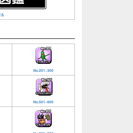
戻る
No.201~300
No.501~600