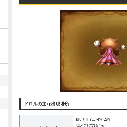
ドロルの主な出現場所
8話-キサイエ洞窟1,2階
8話-北端の灯台1階