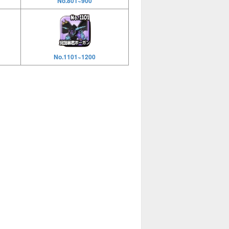
No.801~900
No.1101~1200