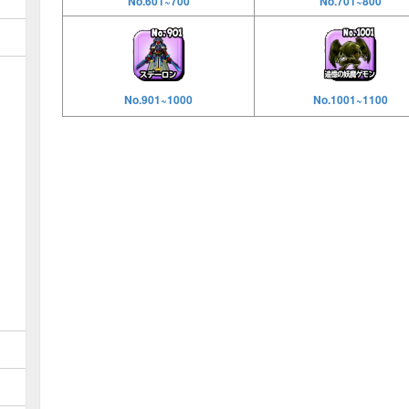
No.601~700
No.701~800
No.901~1000
No.1001~1100