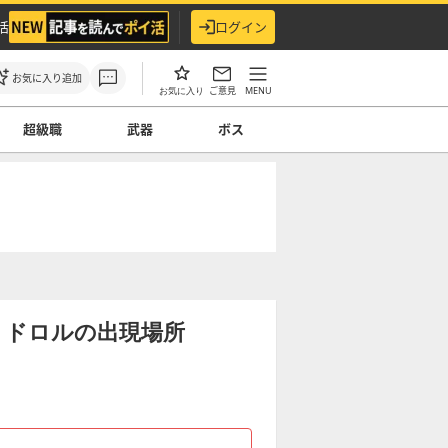
活
ログイン
お気に入り追加
ご意見
MENU
お気に入り
超級職
武器
ボス
】ドロルの出現場所