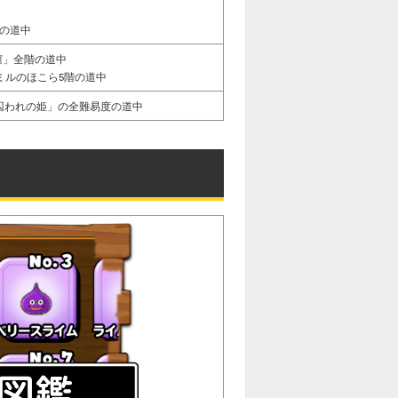
階の道中
窟」全階の道中
ミルのほこら5階の道中
囚われの姫」の全難易度の道中