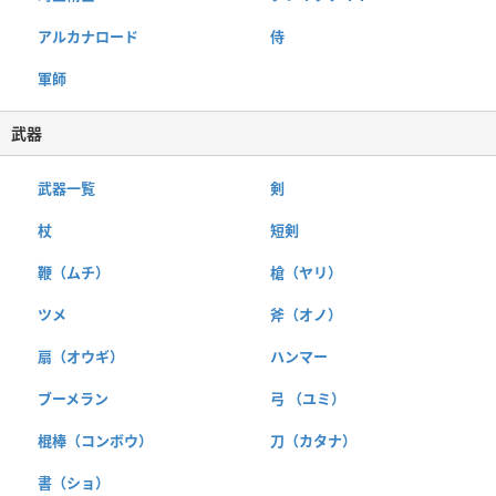
アルカナロード
侍
軍師
武器
武器一覧
剣
杖
短剣
鞭（ムチ）
槍（ヤリ）
ツメ
斧（オノ）
扇（オウギ）
ハンマー
ブーメラン
弓 （ユミ）
棍棒（コンボウ）
刀（カタナ）
書（ショ）