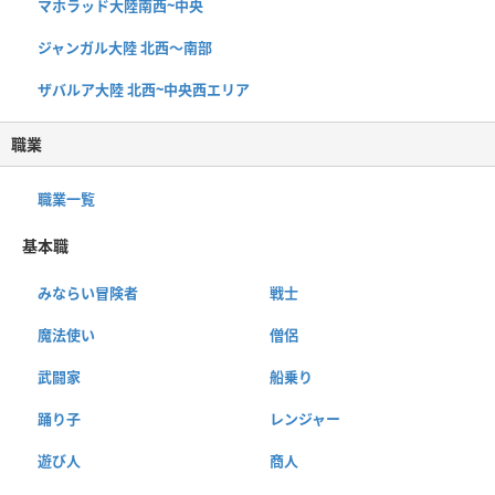
マホラッド大陸南西~中央
ジャンガル大陸 北西〜南部
ザバルア大陸 北西~中央西エリア
職業
職業一覧
基本職
みならい冒険者
戦士
魔法使い
僧侶
武闘家
船乗り
踊り子
レンジャー
遊び人
商人