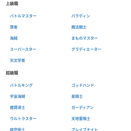
上級職
バトルマスター
パラディン
賢者
魔法戦士
海賊
まものマスター
スーパースター
グラディエーター
天文学者
超級職
バトルキング
ゴッドハンド
宇宙海賊
星騎士
魔賢導士
ガーディアン
ウルトラスター
天地雷鳴士
時空術士
ブレイブナイト