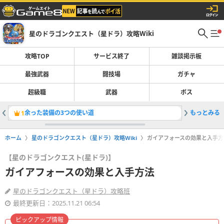
星のドラゴンクエスト（星ドラ）攻略Wiki
攻略TOP
サービス終了
雑談掲示板
最強武器
闘技場
ガチャ
超級職
武器
ボス
余った装備の3つの使い道
もっとみる
「ザバル
1
2
ホーム
星のドラゴンクエスト（星ドラ）攻略Wiki
ガイアフォースの効果と入手方
【星のドラゴンクエスト(星ドラ)】
ガイアフォースの効果と入手方法
星のドラゴンクエスト（星ドラ）攻略班
最終更新日：2025.11.21 06:54
ピックアップ情報