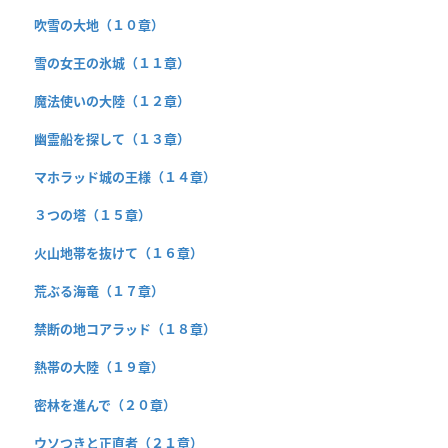
吹雪の大地（１０章）
雪の女王の氷城（１１章）
魔法使いの大陸（１２章）
幽霊船を探して（１３章）
マホラッド城の王様（１４章）
３つの塔（１５章）
火山地帯を抜けて（１６章）
荒ぶる海竜（１７章）
禁断の地コアラッド（１８章）
熱帯の大陸（１９章）
密林を進んで（２０章）
ウソつきと正直者（２１章）