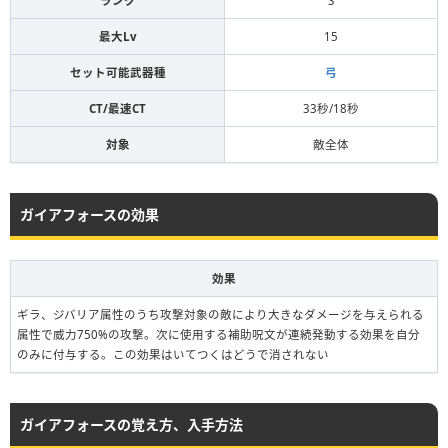
ランク
S
最大Lv
15
セット可能武器種
弓
CT/最速CT
33秒/18秒
対象
敵全体
ガイアフォースの効果
効果
ギラ、ジバリア属性のうち攻撃対象の敵により大きなダメージを与えられる
属性で威力750%の攻撃。次に使用する補助呪文が連続発動する効果を自分
のみに付与する。この効果はいてつくはどうで消されない
ガイアフォースの覚え方、入手方法