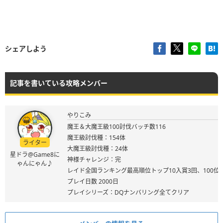
シェアしよう
記事を書いている攻略メンバー
やりこみ
魔王＆大魔王級100討伐バッチ数116
魔王級討伐種：154体
ライター
大魔王級討伐種：24体
星ドラ@Game8に
神様チャレンジ：完
ゃんにゃん♪
レイド全国ランキング最高順位トップ10入賞3回、100位
プレイ日数 2000日
プレイシリーズ：DQナンバリング全てクリア