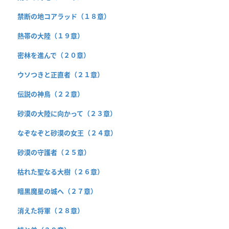
禁断の地コアラッド（１８章）
熱帯の大陸（１９章）
密林を進んで（２０章）
ウソつきと正直者（２１章）
伝説の神鳥（２２章）
砂漠の大陸に向かって（２３章）
なぞなぞと砂漠の女王（２４章）
砂漠の守護者（２５章）
枯れた聖なる大樹（２６章）
暗黒魔星の城へ（２７章）
消えた将軍（２８章）