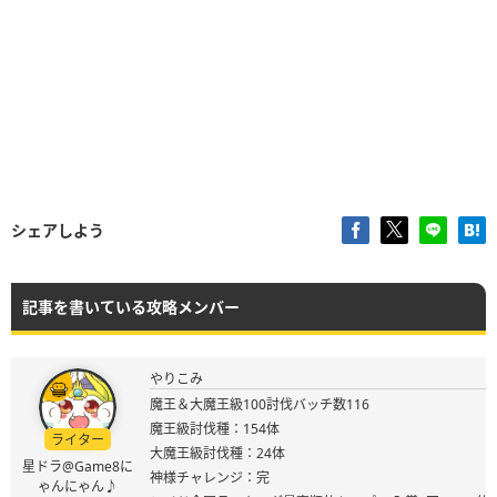
シェアしよう
記事を書いている攻略メンバー
やりこみ
魔王＆大魔王級100討伐バッチ数116
魔王級討伐種：154体
ライター
大魔王級討伐種：24体
星ドラ@Game8に
神様チャレンジ：完
ゃんにゃん♪