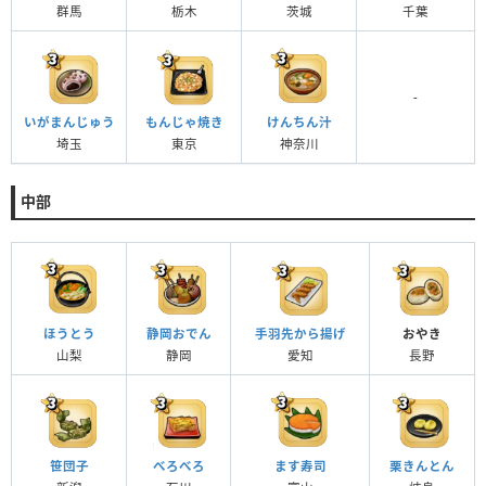
群馬
栃木
茨城
千葉
-
いがまんじゅう
もんじゃ焼き
けんちん汁
埼玉
東京
神奈川
中部
ほうとう
静岡おでん
手羽先から揚げ
おやき
山梨
静岡
愛知
長野
笹団子
べろべろ
ます寿司
栗きんとん