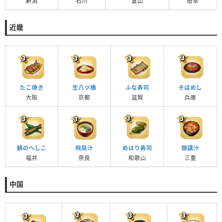
新潟
石川
富山
岐阜
近畿
たこ焼き
生八ツ橋
ふな寿司
そばめし
大阪
京都
滋賀
兵庫
鯖のへしこ
飛鳥汁
めはり寿司
御講汁
福井
奈良
和歌山
三重
中国