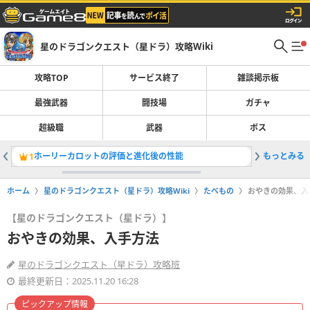
星のドラゴンクエスト（星ドラ）攻略Wiki
攻略TOP
サービス終了
雑談掲示板
最強武器
闘技場
ガチャ
超級職
武器
ボス
ホーリーカロットの評価と進化後の性能
もっとみる
水のサー
1
2
ホーム
星のドラゴンクエスト（星ドラ）攻略Wiki
たべもの
おやきの効果、入
【星のドラゴンクエスト（星ドラ）】
おやきの効果、入手方法
星のドラゴンクエスト（星ドラ）攻略班
最終更新日：2025.11.20 16:28
ピックアップ情報