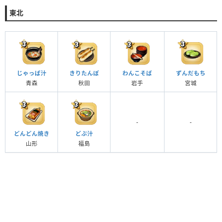
東北
じゃっぱ汁
きりたんぽ
わんこそば
ずんだもち
青森
秋田
岩手
宮城
-
-
どんどん焼き
どぶ汁
山形
福島