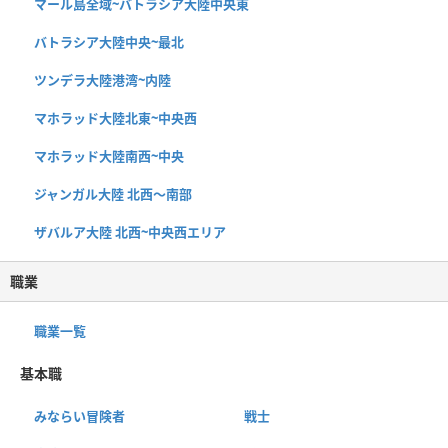
マール島全域~バトラシア大陸中央東
バトラシア大陸中央~最北
ツンデラ大陸港湾~内陸
マホラッド大陸北東~中央西
マホラッド大陸南西~中央
ジャンガル大陸 北西〜南部
ザバルア大陸 北西~中央西エリア
職業
職業一覧
基本職
みならい冒険者
戦士