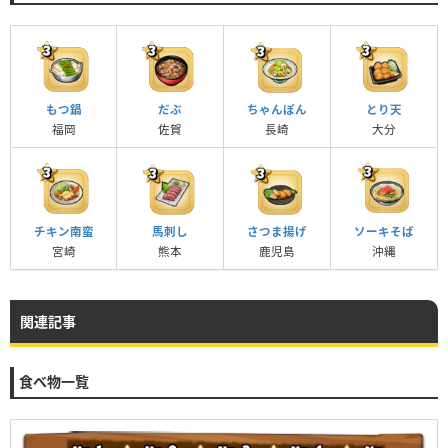
もつ鍋
だぶ
ちゃんぽん
とり天
福岡
佐賀
長崎
大分
チキン南蛮
馬刺し
さつま揚げ
ソーキそば
宮崎
熊本
鹿児島
沖縄
関連記事
食べ物一覧