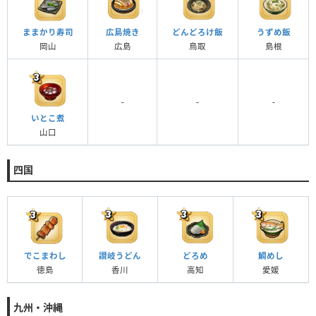
ままかり寿司
広島焼き
どんどろけ飯
うずめ飯
岡山
広島
鳥取
島根
-
-
-
いとこ煮
山口
四国
でこまわし
讃岐うどん
どろめ
鯛めし
徳島
香川
高知
愛媛
九州・沖縄