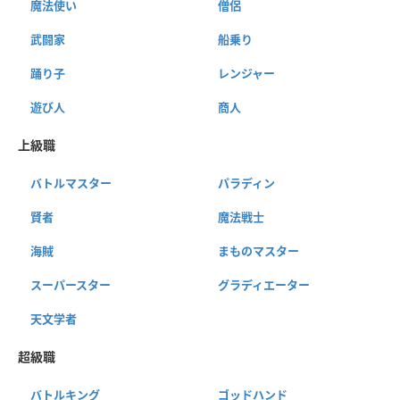
魔法使い
僧侶
武闘家
船乗り
踊り子
レンジャー
遊び人
商人
上級職
バトルマスター
パラディン
賢者
魔法戦士
海賊
まものマスター
スーパースター
グラディエーター
天文学者
超級職
バトルキング
ゴッドハンド