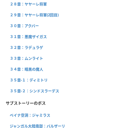
２８章：ヤヤーレ将軍
２９章：ヤヤーレ将軍(2回目)
３０章：アクバー
３１章：悪魔ザイガス
３２章：ラデュラゲ
３３章：ムンライト
３４章：暗黒の魔人
３５章-１：ディミトリ
３５章-２：シンドスラーデス
サブストーリーのボス
ベイナ空洞：ジャミラス
ジャンガル大陸南部：バルザーリ