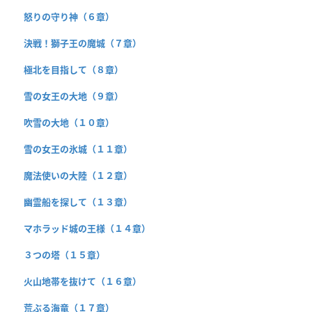
怒りの守り神（６章）
決戦！獅子王の魔城（７章）
極北を目指して（８章）
雪の女王の大地（９章）
吹雪の大地（１０章）
雪の女王の氷城（１１章）
魔法使いの大陸（１２章）
幽霊船を探して（１３章）
マホラッド城の王様（１４章）
３つの塔（１５章）
火山地帯を抜けて（１６章）
荒ぶる海竜（１７章）