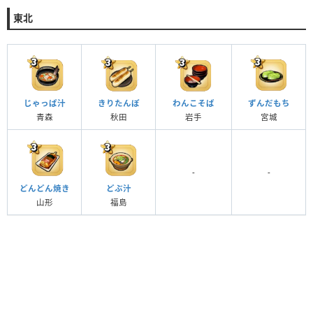
東北
じゃっぱ汁
きりたんぽ
わんこそば
ずんだもち
青森
秋田
岩手
宮城
-
-
どんどん焼き
どぶ汁
山形
福島