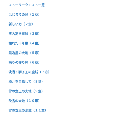
ストーリークエスト一覧
はじまりの島（１章）
新しい力（２章）
悪名高き盗賊（３章）
枯れた千年樹（４章）
鍛冶屋の大地（５章）
怒りの守り神（６章）
決戦！獅子王の魔城（７章）
極北を目指して（８章）
雪の女王の大地（９章）
吹雪の大地（１０章）
雪の女王の氷城（１１章）