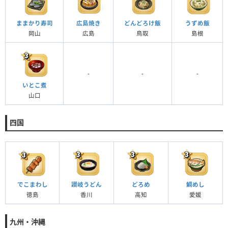
ままかり寿司
広島焼き
どんどろけ飯
うずめ飯
岡山
広島
鳥取
島根
-
-
-
いとこ煮
山口
四国
でこまわし
讃岐うどん
どろめ
鯛めし
徳島
香川
高知
愛媛
九州・沖縄