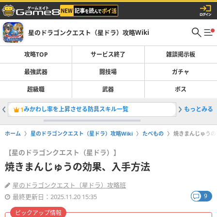
星のドラゴンクエスト（星ドラ）攻略Wiki
攻略TOP
サービス終了
雑談掲示板
最強武器
闘技場
ガチャ
超級職
武器
ボス
みかわし率を上昇させる防具スキル一覧
もっとみる
スタミナ
1
2
ホーム
星のドラゴンクエスト（星ドラ）攻略Wiki
たべもの
焼きまんじゅうの
【星のドラゴンクエスト（星ドラ）】
焼きまんじゅうの効果、入手方法
星のドラゴンクエスト（星ドラ）攻略班
9
最終更新日：2025.11.20 15:35
ピックアップ情報