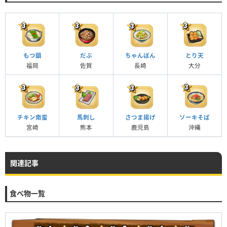
もつ鍋
だぶ
ちゃんぽん
とり天
福岡
佐賀
長崎
大分
チキン南蛮
馬刺し
さつま揚げ
ソーキそば
宮崎
熊本
鹿児島
沖縄
関連記事
食べ物一覧