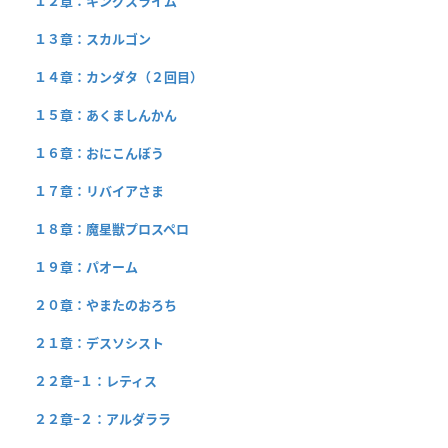
１２章：キングスライム
１３章：スカルゴン
１４章：カンダタ（２回目）
１５章：あくましんかん
１６章：おにこんぼう
１７章：リバイアさま
１８章：魔星獣プロスペロ
１９章：パオーム
２０章：やまたのおろち
２１章：デスソシスト
２２章−１：レティス
２２章−２：アルダララ