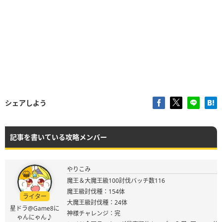
シェアしよう
記事を書いている攻略メンバー
やりこみ
魔王＆大魔王級100討伐バッチ数116
魔王級討伐種：154体
ライター
大魔王級討伐種：24体
星ドラ@Game8に
神様チャレンジ：完
ゃんにゃん♪