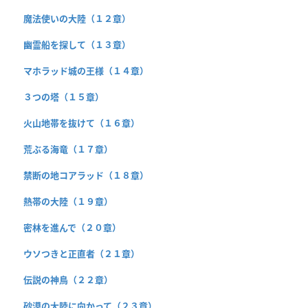
魔法使いの大陸（１２章）
幽霊船を探して（１３章）
マホラッド城の王様（１４章）
３つの塔（１５章）
火山地帯を抜けて（１６章）
荒ぶる海竜（１７章）
禁断の地コアラッド（１８章）
熱帯の大陸（１９章）
密林を進んで（２０章）
ウソつきと正直者（２１章）
伝説の神鳥（２２章）
砂漠の大陸に向かって（２３章）