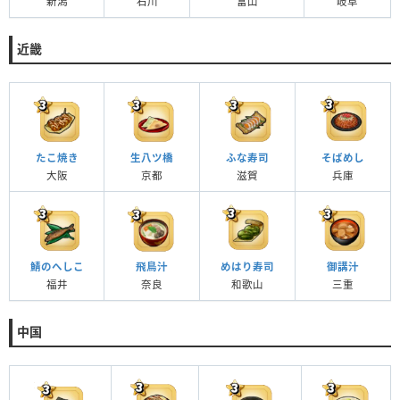
新潟
石川
富山
岐阜
近畿
たこ焼き
生八ツ橋
ふな寿司
そばめし
大阪
京都
滋賀
兵庫
鯖のへしこ
飛鳥汁
めはり寿司
御講汁
福井
奈良
和歌山
三重
中国