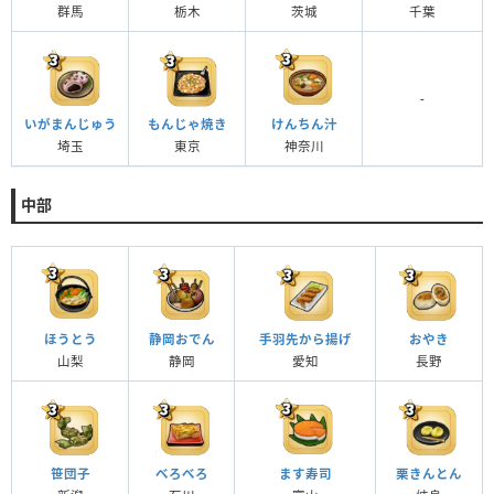
群馬
栃木
茨城
千葉
-
いがまんじゅう
もんじゃ焼き
けんちん汁
埼玉
東京
神奈川
中部
ほうとう
静岡おでん
手羽先から揚げ
おやき
山梨
静岡
愛知
長野
笹団子
べろべろ
ます寿司
栗きんとん