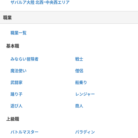
ザバルア大陸 北西~中央西エリア
職業
職業一覧
基本職
みならい冒険者
戦士
魔法使い
僧侶
武闘家
船乗り
踊り子
レンジャー
遊び人
商人
上級職
バトルマスター
パラディン