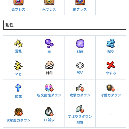
-
炎ブレス
闇ブレス
氷ブレス
耐性
混乱
幻惑
眠り
毒
呪い
封印
やすみ
マヒ
攻撃力ダウン
呪文耐性ダウン
守備力ダウン
即死
-
すばやさダウン
CT減少
攻撃魔力ダウン
耐性