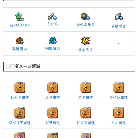
ちから
みのまもり
さいだいHP
すばやさ
-
回復魔力
攻撃魔力
きようさ
◯◯ダメージ軽減
ヒャド属性
メラ属性
バギ属性
デイン属性
ジバリア属性
ギラ属性
ドルマ属性
イオ属性