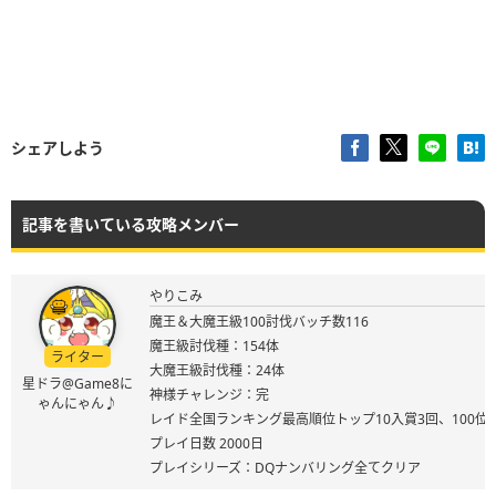
シェアしよう
記事を書いている攻略メンバー
やりこみ
魔王＆大魔王級100討伐バッチ数116
魔王級討伐種：154体
ライター
大魔王級討伐種：24体
星ドラ@Game8に
神様チャレンジ：完
ゃんにゃん♪
レイド全国ランキング最高順位トップ10入賞3回、100位
プレイ日数 2000日
プレイシリーズ：DQナンバリング全てクリア