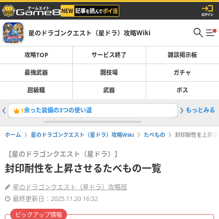
星のドラゴンクエスト（星ドラ）攻略Wiki
攻略TOP
サービス終了
雑談掲示板
最強武器
闘技場
ガチャ
超級職
武器
ボス
余った装備の3つの使い道
もっとみる
獲得経験
1
2
ホーム
星のドラゴンクエスト（星ドラ）攻略Wiki
たべもの
封印耐性を上昇さ
【星のドラゴンクエスト（星ドラ）】
封印耐性を上昇させるたべもの一覧
星のドラゴンクエスト（星ドラ）攻略班
最終更新日：2025.11.20 16:32
ピックアップ情報