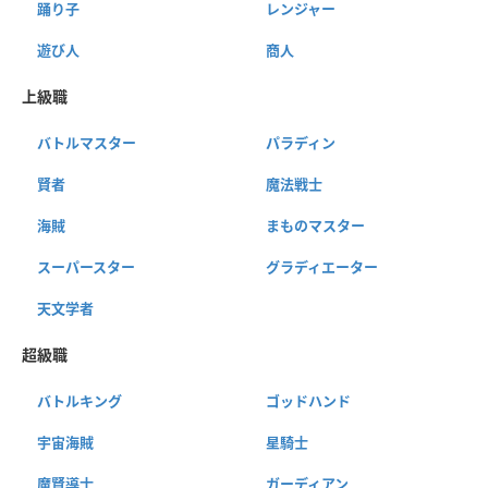
踊り子
レンジャー
遊び人
商人
上級職
バトルマスター
パラディン
賢者
魔法戦士
海賊
まものマスター
スーパースター
グラディエーター
天文学者
超級職
バトルキング
ゴッドハンド
宇宙海賊
星騎士
魔賢導士
ガーディアン