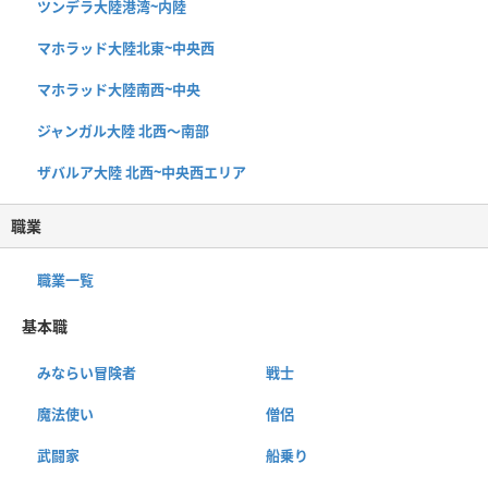
ツンデラ大陸港湾~内陸
マホラッド大陸北東~中央西
マホラッド大陸南西~中央
ジャンガル大陸 北西〜南部
ザバルア大陸 北西~中央西エリア
職業
職業一覧
基本職
みならい冒険者
戦士
魔法使い
僧侶
武闘家
船乗り